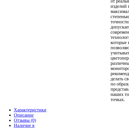
от реаль
изделий 
максима
степень
точности
допуска
совреме
технолог
которые 
позволя
учитыват
цветопер
различн
монитор
рекомен
делать с
по образ
представ
наших т
точках.
Характеристики
Описание
Отзывы
(0)
Наличие в