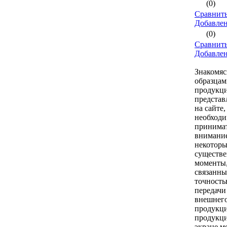
(0)
Сравнить
Добавле
(0)
Сравнить
Добавле
Знакомяс
образцам
продукци
предста
на сайте,
необход
принимат
внимани
некоторы
существ
моменты
связанны
точност
передачи
внешнего
продукци
продукци
экране м