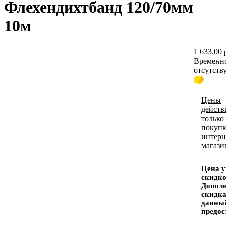
Флехендихтбанд 120/70мм
10м
1 633.00
Гидро
Временн
отсутств
Цены
действ
только
покупк
интерн
магази
Цена у
скидко
Допол
скидка
данный
предос