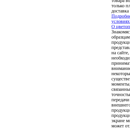
товара в
только п
доставка
Подробне
условиях
О цветоп
Знакомяс
образцам
продукци
предста
на сайте,
необход
принимат
внимани
некоторы
существ
моменты
связанны
точност
передачи
внешнего
продукци
продукци
экране м
может от