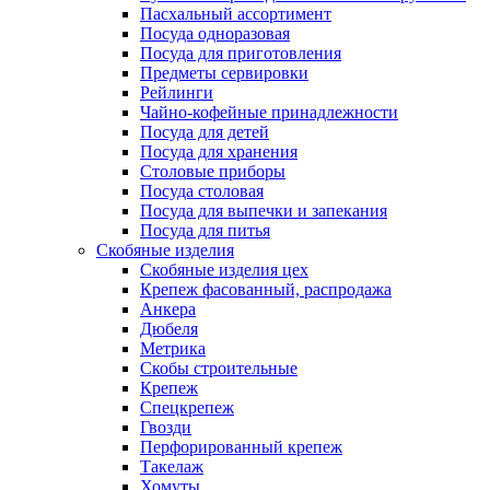
Пасхальный ассортимент
Посуда одноразовая
Посуда для приготовления
Предметы сервировки
Рейлинги
Чайно-кофейные принадлежности
Посуда для детей
Посуда для хранения
Столовые приборы
Посуда столовая
Посуда для выпечки и запекания
Посуда для питья
Скобяные изделия
Скобяные изделия цех
Крепеж фасованный, распродажа
Анкера
Дюбеля
Метрика
Скобы строительные
Крепеж
Спецкрепеж
Гвозди
Перфорированный крепеж
Такелаж
Хомуты