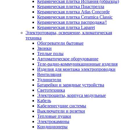
Керамическая плитка Испания (образцы)
Керамическая плитка Пиастрелла
Керамическая плитка Atlas Concorde
Керамическая плитка Ceramica Classic
Керамическая плитка распродажа/!
Керамическая плитка Laparet
Электротовары, освещение, климатическая
техника
Обогреватели бытовые
Звонки
Теплые полы
Автоматическое оборудование
Теле-радио-коммуникационные изделия
Изделия для монтажа электропроводки
Вентиляция
Удлинители
Батарейки и зарядные устройства
Светотехника
Электрощиты, корпуса модульные
Кабель
Кабеленесущие системы
Выключатели и розетки
Тепловые пушки
Электрокамины
Кондиционеры