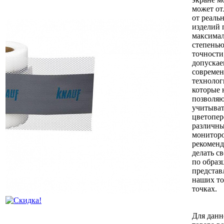
может от
от реаль
изделий 
максима
степень
точности
допуска
совреме
технолог
которые 
позволя
учитыват
цветопер
различн
монитор
рекомен
делать с
по образ
представ
наших т
точках.
Для данн