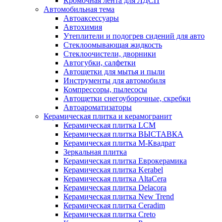
Кромочная лента для ЛДСП
Автомобильная тема
Автоаксессуары
Автохимия
Утеплители и подогрев сидений для авто
Стеклоомывающая жидкость
Стеклоочистели, дворники
Автогубки, салфетки
Автощетки для мытья и пыли
Инструменты для автомобиля
Компрессоры, пылесосы
Автощетки снегоуборочные, скребки
Автоароматизаторы
Керамическая плитка и керамогранит
Керамическая плитка LCM
Керамическая плитка ВЫСТАВКА
Керамическая плитка М-Квадрат
Зеркальная плитка
Керамическая плитка Еврокерамика
Керамическая плитка Kerabel
Керамическая плитка AltaCera
Керамическая плитка Delacora
Керамическая плитка New Trend
Керамическая плитка Ceradim
Керамическая плитка Creto