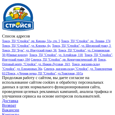
Список адресов
Томск, ТЦ “Стройся”, пр. Кирова, 51а, стр. 5
Томск, ТЦ “Стройся”, пр. Ленина, 174
Томск, ТЦ “Стройся”, ул. Клюева, 4д,
Томск, ТЦ “Стройся”, ул. Шегарский тракт, 3
Томск, ТЦ "Бум", ул. Иркутский тракт, 56
Томск, ТЦ “Стройся”, ул. Степановская,
50 (Южные ворота),
Томск, ТЦ "Стройся", ул. Алтайская, 118
Томск, ТЦ “Стройся”,
Иркутский тракт, 194
Северск, ТЦ “Стройся”, пр. Коммунистический, 46
Томск,
Оптовый центр, “Стройся”, ул. Нижне-Луговая, 16/1,
Томск, магазин-склад
"Стройся", ул. Елизаровых 56а,
Северск, магазин-склад "Стройся", ул. Транспортная
61/2
Томск, д.Черная речка, ТЦ “Стройся”, ул.Трактовая, 10/1а
Продолжая работу с сайтом, вы даете согласие на
использование сайтом cookies и обработку персональных
данных в целях нормального функционирования сайта,
проведения целевых рекламных кампаний, анализа трафика и
улучшения сервиса на основе интересов пользователей.
Доставка
Возврат
Вакансии
Контакты