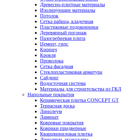
Древесно-плитные материалы
Изолирующие материалы
Потолок
Сетка рабица, кладочная
Пластиковые подоконники
Деревянный погонаж
Пазогребневая плита
Цемент, гипс
Кирпич
Кровля
Проволока
Сетка фасадная
Стеклопластиковая арматура
Сайдинг
Водосточная система
Материалы для строительства из ГКЛ
Напольные покрытия
Керамическая плитка CONCEPT GT
Террасная доска
Линолеум
Ламинат
Ковровые покрытия
Коврики придверные
Кварцвиниловая плитка
Линолеум, аксессуары