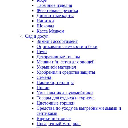
Кофе
Табачные изделия
Жевательная резинка
Дисконтные карты
Напитки
Шоколад
Касса Медком
Сад и досуг
Зимний ассортимент
Оцинкованные емкости и баки
Печи
Декоративные товары
Мешки п/п, сетка для овощей
Укрывной материал
Удобрения и средства защиты
Семена
Парники, теплицы
Полив
Умывальники, рукомойники
Товары для отдыха и туризма
Цветочные горшки
Средства по уходу за выгребными ямами и
септиками
Ящики почтовые
Посадочный материал