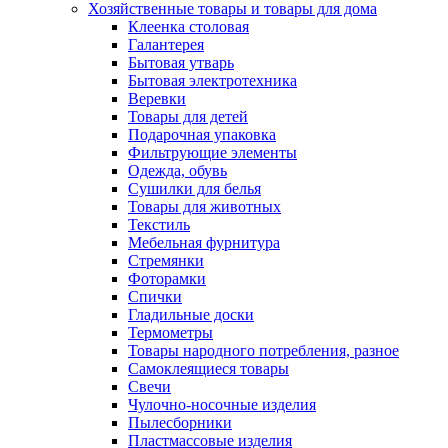
Хозяйственные товары и товары для дома
Клеенка столовая
Галантерея
Бытовая утварь
Бытовая электротехника
Веревки
Товары для детей
Подарочная упаковка
Фильтрующие элементы
Одежда, обувь
Сушилки для белья
Товары для животных
Текстиль
Мебельная фурнитура
Стремянки
Фоторамки
Спички
Гладильные доски
Термометры
Товары народного потребления, разное
Самоклеящиеся товары
Свечи
Чулочно-носочные изделия
Пылесборники
Пластмассовые изделия