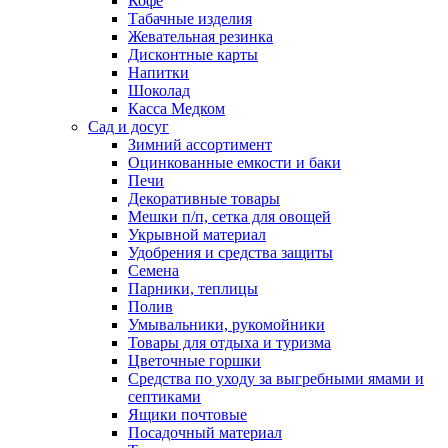
Кофе
Табачные изделия
Жевательная резинка
Дисконтные карты
Напитки
Шоколад
Касса Медком
Сад и досуг
Зимний ассортимент
Оцинкованные емкости и баки
Печи
Декоративные товары
Мешки п/п, сетка для овощей
Укрывной материал
Удобрения и средства защиты
Семена
Парники, теплицы
Полив
Умывальники, рукомойники
Товары для отдыха и туризма
Цветочные горшки
Средства по уходу за выгребными ямами и
септиками
Ящики почтовые
Посадочный материал