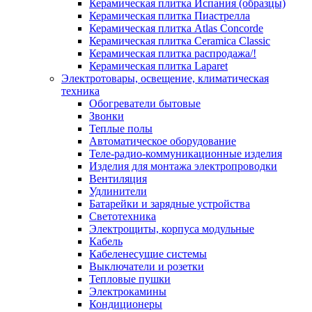
Керамическая плитка Испания (образцы)
Керамическая плитка Пиастрелла
Керамическая плитка Atlas Concorde
Керамическая плитка Ceramica Classic
Керамическая плитка распродажа/!
Керамическая плитка Laparet
Электротовары, освещение, климатическая
техника
Обогреватели бытовые
Звонки
Теплые полы
Автоматическое оборудование
Теле-радио-коммуникационные изделия
Изделия для монтажа электропроводки
Вентиляция
Удлинители
Батарейки и зарядные устройства
Светотехника
Электрощиты, корпуса модульные
Кабель
Кабеленесущие системы
Выключатели и розетки
Тепловые пушки
Электрокамины
Кондиционеры