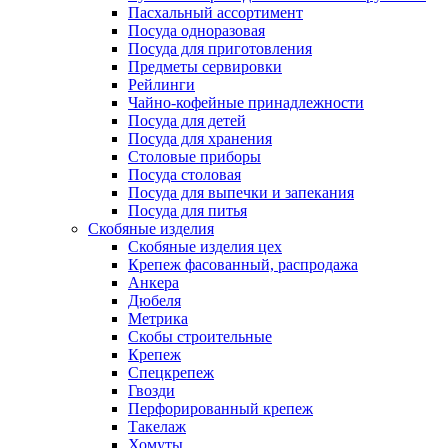
Пасхальный ассортимент
Посуда одноразовая
Посуда для приготовления
Предметы сервировки
Рейлинги
Чайно-кофейные принадлежности
Посуда для детей
Посуда для хранения
Столовые приборы
Посуда столовая
Посуда для выпечки и запекания
Посуда для питья
Скобяные изделия
Скобяные изделия цех
Крепеж фасованный, распродажа
Анкера
Дюбеля
Метрика
Скобы строительные
Крепеж
Спецкрепеж
Гвозди
Перфорированный крепеж
Такелаж
Хомуты