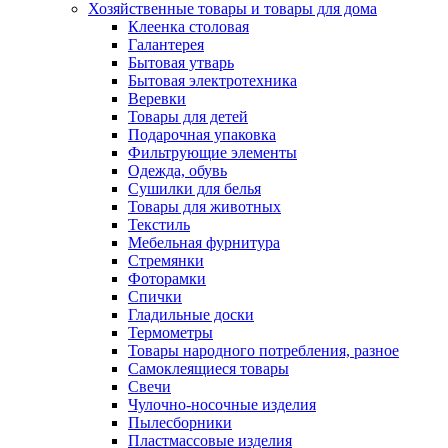
Хозяйственные товары и товары для дома
Клеенка столовая
Галантерея
Бытовая утварь
Бытовая электротехника
Веревки
Товары для детей
Подарочная упаковка
Фильтрующие элементы
Одежда, обувь
Сушилки для белья
Товары для животных
Текстиль
Мебельная фурнитура
Стремянки
Фоторамки
Спички
Гладильные доски
Термометры
Товары народного потребления, разное
Самоклеящиеся товары
Свечи
Чулочно-носочные изделия
Пылесборники
Пластмассовые изделия