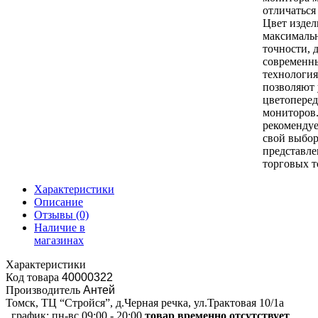
отличаться
Цвет издел
максималь
точности, 
современн
технология
позволяют
цветоперед
мониторов
рекомендуе
свой выбор
представл
торговых т
Характеристики
Описание
Отзывы
(0)
Наличие в
магазинах
Характеристики
Код товара
40000322
Производитель
Антей
Томск, ТЦ “Стройся”, д.Черная речка, ул.Трактовая 10/1а
график:
пн-вс 09:00 - 20:00
товар временно отсутствует