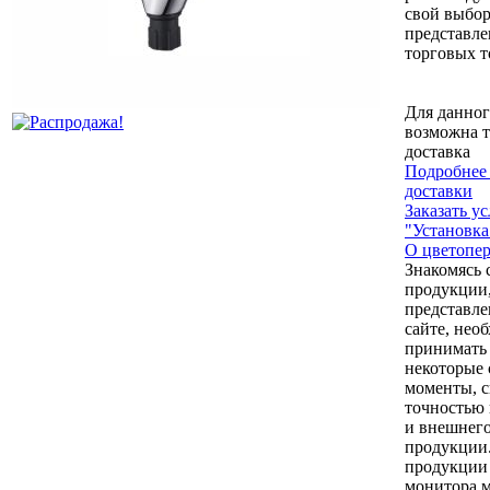
свой выбор
представл
торговых т
Для данног
возможна т
доставка
Подробнее 
доставки
Заказать у
"Установка
О цветопер
Знакомясь 
продукции
представл
сайте, нео
принимать
некоторые
моменты, с
точностью 
и внешнего
продукции
продукции 
монитора 