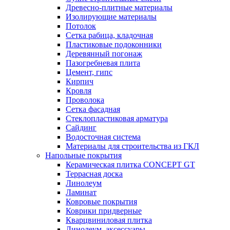
Древесно-плитные материалы
Изолирующие материалы
Потолок
Сетка рабица, кладочная
Пластиковые подоконники
Деревянный погонаж
Пазогребневая плита
Цемент, гипс
Кирпич
Кровля
Проволока
Сетка фасадная
Стеклопластиковая арматура
Сайдинг
Водосточная система
Материалы для строительства из ГКЛ
Напольные покрытия
Керамическая плитка CONCEPT GT
Террасная доска
Линолеум
Ламинат
Ковровые покрытия
Коврики придверные
Кварцвиниловая плитка
Линолеум, аксессуары