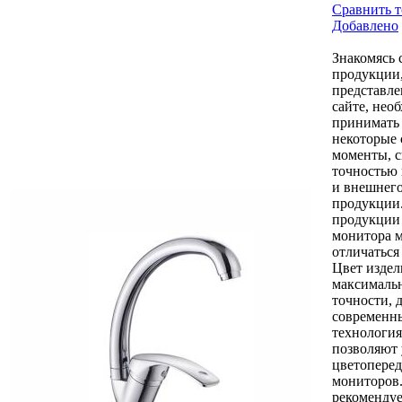
Сравнить т
Добавлено
Знакомясь 
продукции
представл
сайте, нео
принимать
некоторые
моменты, с
точностью 
и внешнего
продукции
продукции 
монитора 
отличаться
Цвет издел
максималь
точности, 
современн
технология
позволяют
цветоперед
мониторов
рекомендуе