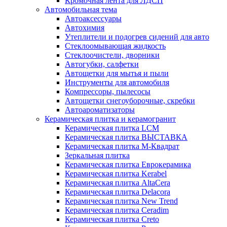
Кромочная лента для ЛДСП
Автомобильная тема
Автоаксессуары
Автохимия
Утеплители и подогрев сидений для авто
Стеклоомывающая жидкость
Стеклоочистели, дворники
Автогубки, салфетки
Автощетки для мытья и пыли
Инструменты для автомобиля
Компрессоры, пылесосы
Автощетки снегоуборочные, скребки
Автоароматизаторы
Керамическая плитка и керамогранит
Керамическая плитка LCM
Керамическая плитка ВЫСТАВКА
Керамическая плитка М-Квадрат
Зеркальная плитка
Керамическая плитка Еврокерамика
Керамическая плитка Kerabel
Керамическая плитка AltaCera
Керамическая плитка Delacora
Керамическая плитка New Trend
Керамическая плитка Ceradim
Керамическая плитка Creto