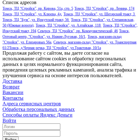
Список адресов
Томск, ТЦ “Стройся”, пр. Кирова, 51а, стр. 5
Томск, ТЦ “Стройся”, пр. Ленина, 174
Томск, ТЦ “Стройся”, ул. Клюева, 4д,
Томск, ТЦ “Стройся”, ул. Шегарский тракт, 3
Томск, ТЦ "Бум", ул. Иркутский тракт, 56
Томск, ТЦ “Стройся”, ул. Степановская,
50 (Южные ворота),
Томск, ТЦ "Стройся", ул. Алтайская, 118
Томск, ТЦ “Стройся”,
Иркутский тракт, 194
Северск, ТЦ “Стройся”, пр. Коммунистический, 46
Томск,
Оптовый центр, “Стройся”, ул. Нижне-Луговая, 16/1,
Томск, магазин-склад
"Стройся", ул. Елизаровых 56а,
Северск, магазин-склад "Стройся", ул. Транспортная
61/2
Томск, д.Черная речка, ТЦ “Стройся”, ул.Трактовая, 10/1а
Продолжая работу с сайтом, вы даете согласие на
использование сайтом cookies и обработку персональных
данных в целях нормального функционирования сайта,
проведения целевых рекламных кампаний, анализа трафика и
улучшения сервиса на основе интересов пользователей.
Доставка
Возврат
Вакансии
Контакты
Адреса сервисных центров
Обработка персональных данных
Способы оплаты
Яндекс Деньги
Войти
Войти