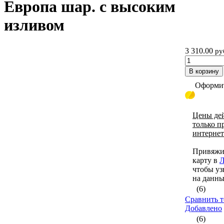
Европа шар. с высоким
изливом
3 310.00
ру
В корзину
Оформит
Цены де
только п
интернет
Привяжи
карту в
Л
чтобы уз
на данны
(6)
Сравнить т
Добавлено
(6)