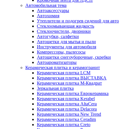
Кромочная лента для ЛДСП
Автомобильная тема
Автоаксессуары
Автохимия
Утеплители и подогрев сидений для авто
Стеклоомывающая жидкость
Стеклоочистели, дворники
Автогубки, салфетки
Автощетки для мытья и пыли
Инструменты для автомобиля
Компрессоры, пылесосы
Автощетки снегоуборочные, скребки
Автоароматизаторы
Керамическая плитка и керамогранит
Керамическая плитка LCM
Керамическая плитка ВЫСТАВКА
Керамическая плитка М-Квадрат
Зеркальная плитка
Керамическая плитка Еврокерамика
Керамическая плитка Kerabel
Керамическая плитка AltaCera
Керамическая плитка Delacora
Керамическая плитка New Trend
Керамическая плитка Ceradim
Керамическая плитка Creto