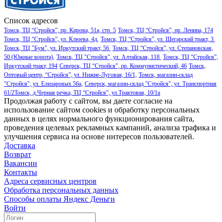
Список адресов
Томск, ТЦ “Стройся”, пр. Кирова, 51а, стр. 5
Томск, ТЦ “Стройся”, пр. Ленина, 174
Томск, ТЦ “Стройся”, ул. Клюева, 4д,
Томск, ТЦ “Стройся”, ул. Шегарский тракт, 3
Томск, ТЦ "Бум", ул. Иркутский тракт, 56
Томск, ТЦ “Стройся”, ул. Степановская,
50 (Южные ворота),
Томск, ТЦ "Стройся", ул. Алтайская, 118
Томск, ТЦ “Стройся”,
Иркутский тракт, 194
Северск, ТЦ “Стройся”, пр. Коммунистический, 46
Томск,
Оптовый центр, “Стройся”, ул. Нижне-Луговая, 16/1,
Томск, магазин-склад
"Стройся", ул. Елизаровых 56а,
Северск, магазин-склад "Стройся", ул. Транспортная
61/2
Томск, д.Черная речка, ТЦ “Стройся”, ул.Трактовая, 10/1а
Продолжая работу с сайтом, вы даете согласие на
использование сайтом cookies и обработку персональных
данных в целях нормального функционирования сайта,
проведения целевых рекламных кампаний, анализа трафика и
улучшения сервиса на основе интересов пользователей.
Доставка
Возврат
Вакансии
Контакты
Адреса сервисных центров
Обработка персональных данных
Способы оплаты
Яндекс Деньги
Войти