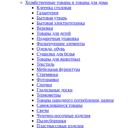
Хозяйственные товары и товары для дома
Клеенка столовая
Галантерея
Бытовая утварь
Бытовая электротехника
Веревки
Товары для детей
Подарочная упаковка
Фильтрующие элементы
Одежда, обувь
Сушилки для белья
Товары для животных
Текстиль
Мебельная фурнитура
Стремянки
Фоторамки
Спички
Гладильные доски
Термометры
Товары народного потребления, разное
Самоклеящиеся товары
Свечи
Чулочно-носочные изделия
Пылесборники
Пластмассовые изделия