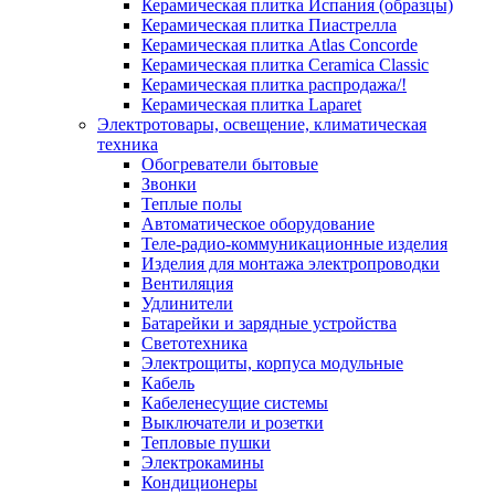
Керамическая плитка Испания (образцы)
Керамическая плитка Пиастрелла
Керамическая плитка Atlas Concorde
Керамическая плитка Ceramica Classic
Керамическая плитка распродажа/!
Керамическая плитка Laparet
Электротовары, освещение, климатическая
техника
Обогреватели бытовые
Звонки
Теплые полы
Автоматическое оборудование
Теле-радио-коммуникационные изделия
Изделия для монтажа электропроводки
Вентиляция
Удлинители
Батарейки и зарядные устройства
Светотехника
Электрощиты, корпуса модульные
Кабель
Кабеленесущие системы
Выключатели и розетки
Тепловые пушки
Электрокамины
Кондиционеры