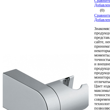
Сравнить
Добавле
(0)
Сравнить
Добавле
Знакомяс
продукци
представ
сайте, н
принимат
некоторы
моменты,
точность
и внешне
продукци
продукци
монитор
отличать
Цвет изд
максимал
точности
совреме
технолог
позволяю