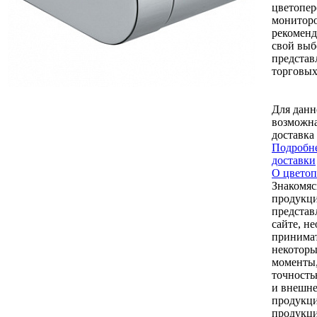
цветопер
монитор
рекоменд
свой выб
представ
торговых
Для данн
возможна
доставка
Подробне
доставки
О цветоп
Знакомяс
продукци
представ
сайте, н
принимат
некоторы
моменты,
точность
и внешне
продукци
продукци