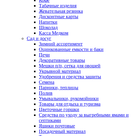
Кофе
Табачные изделия
Жевательная резинка
Дисконтные карты
Напитки
Шоколад
Касса Медком
Сад и досуг
Зимний ассортимент
Оцинкованные емкости и баки
Печи
Декоративные товары
Мешки п/п, сетка для овощей
Укрывной материал
Удобрения и средства защиты
Семена
Парники, теплицы
Полив
Умывальники, рукомойники
Товары для отдыха и туризма
Цветочные горшки
Средства по уходу за выгребными ямами и
септиками
Ящики почтовые
Посадочный материал