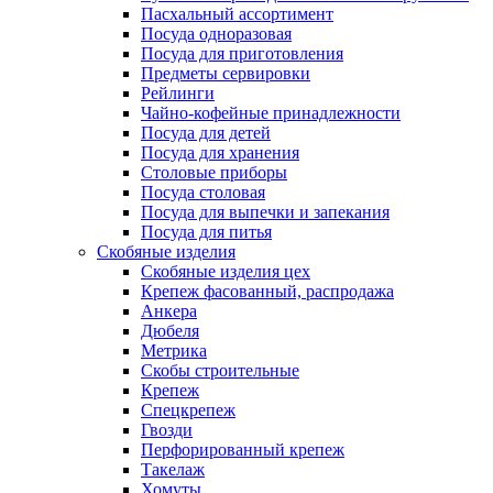
Пасхальный ассортимент
Посуда одноразовая
Посуда для приготовления
Предметы сервировки
Рейлинги
Чайно-кофейные принадлежности
Посуда для детей
Посуда для хранения
Столовые приборы
Посуда столовая
Посуда для выпечки и запекания
Посуда для питья
Скобяные изделия
Скобяные изделия цех
Крепеж фасованный, распродажа
Анкера
Дюбеля
Метрика
Скобы строительные
Крепеж
Спецкрепеж
Гвозди
Перфорированный крепеж
Такелаж
Хомуты