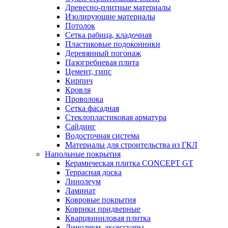
Древесно-плитные материалы
Изолирующие материалы
Потолок
Сетка рабица, кладочная
Пластиковые подоконники
Деревянный погонаж
Пазогребневая плита
Цемент, гипс
Кирпич
Кровля
Проволока
Сетка фасадная
Стеклопластиковая арматура
Сайдинг
Водосточная система
Материалы для строительства из ГКЛ
Напольные покрытия
Керамическая плитка CONCEPT GT
Террасная доска
Линолеум
Ламинат
Ковровые покрытия
Коврики придверные
Кварцвиниловая плитка
Линолеум, аксессуары