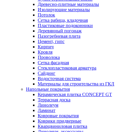
Древесно-плитные материалы
Изолирующие материалы
Потолок
Сетка рабица, кладочная
Пластиковые подоконники
Деревянный погонаж
Пазогребневая плита
Цемент, гипс
Кирпич
Кровля
Проволока
Сетка фасадная
Стеклопластиковая арматура
Сайдинг
Водосточная система
Материалы для строительства из ГКЛ
Напольные покрытия
Керамическая плитка CONCEPT GT
Террасная доска
Линолеум
Ламинат
Ковровые покрытия
Коврики придверные
Кварцвиниловая плитка
Линолеум, аксессуары