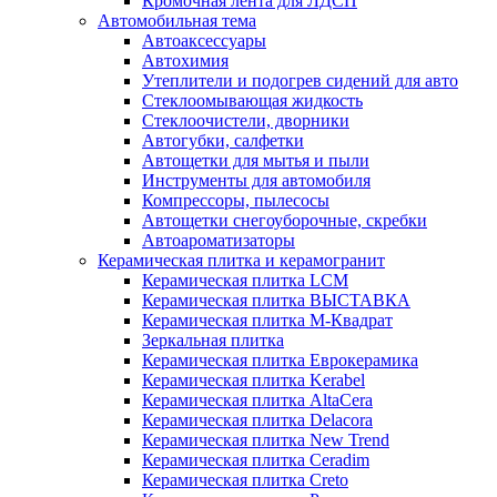
Кромочная лента для ЛДСП
Автомобильная тема
Автоаксессуары
Автохимия
Утеплители и подогрев сидений для авто
Стеклоомывающая жидкость
Стеклоочистели, дворники
Автогубки, салфетки
Автощетки для мытья и пыли
Инструменты для автомобиля
Компрессоры, пылесосы
Автощетки снегоуборочные, скребки
Автоароматизаторы
Керамическая плитка и керамогранит
Керамическая плитка LCM
Керамическая плитка ВЫСТАВКА
Керамическая плитка М-Квадрат
Зеркальная плитка
Керамическая плитка Еврокерамика
Керамическая плитка Kerabel
Керамическая плитка AltaCera
Керамическая плитка Delacora
Керамическая плитка New Trend
Керамическая плитка Ceradim
Керамическая плитка Creto