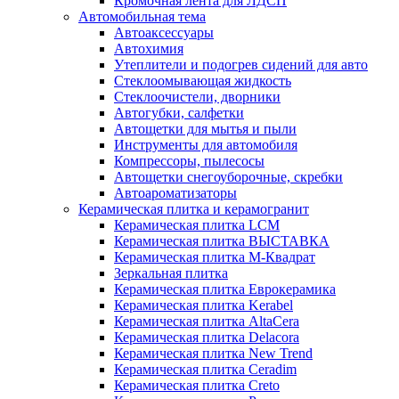
Кромочная лента для ЛДСП
Автомобильная тема
Автоаксессуары
Автохимия
Утеплители и подогрев сидений для авто
Стеклоомывающая жидкость
Стеклоочистели, дворники
Автогубки, салфетки
Автощетки для мытья и пыли
Инструменты для автомобиля
Компрессоры, пылесосы
Автощетки снегоуборочные, скребки
Автоароматизаторы
Керамическая плитка и керамогранит
Керамическая плитка LCM
Керамическая плитка ВЫСТАВКА
Керамическая плитка М-Квадрат
Зеркальная плитка
Керамическая плитка Еврокерамика
Керамическая плитка Kerabel
Керамическая плитка AltaCera
Керамическая плитка Delacora
Керамическая плитка New Trend
Керамическая плитка Ceradim
Керамическая плитка Creto