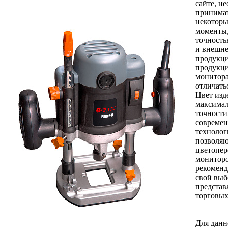
сайте, н
принимат
некоторы
моменты,
точность
и внешне
продукци
продукци
монитор
отличать
Цвет изд
максимал
точности
совреме
технолог
позволяю
цветопер
монитор
рекоменд
свой выб
представ
торговых
Для данн