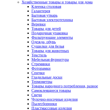
Хозяйственные товары и товары для дома
Клеенка столовая
Галантерея
Бытовая утварь
Бытовая электротехника
Веревки
Товары для детей
Подарочная упаковка
Фильтрующие элементы
Одежда, обувь
Сушилки для белья
Товары для животных
Текстиль
Мебельная фурнитура
Стремянки
Фоторамки
Спички
Гладильные доски
Термометры
Товары народного потребления, разное
Самоклеящиеся товары
Свечи
Чулочно-носочные изделия
Пылесборники
Пластмассовые изделия