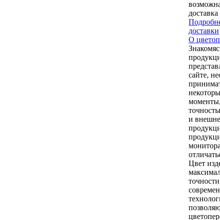
возможна
доставка
Подробне
доставки
О цветоп
Знакомяс
продукци
представ
сайте, н
принимат
некоторы
моменты,
точность
и внешне
продукци
продукци
монитор
отличать
Цвет изд
максимал
точности
совреме
технолог
позволяю
цветопер