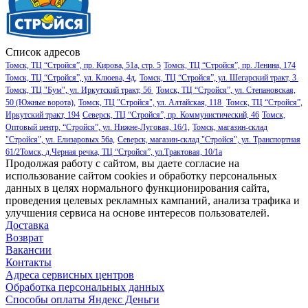
Список адресов
Томск, ТЦ “Стройся”, пр. Кирова, 51а, стр. 5
Томск, ТЦ “Стройся”, пр. Ленина, 174
Томск, ТЦ “Стройся”, ул. Клюева, 4д,
Томск, ТЦ “Стройся”, ул. Шегарский тракт, 3
Томск, ТЦ "Бум", ул. Иркутский тракт, 56
Томск, ТЦ “Стройся”, ул. Степановская,
50 (Южные ворота),
Томск, ТЦ "Стройся", ул. Алтайская, 118
Томск, ТЦ “Стройся”,
Иркутский тракт, 194
Северск, ТЦ “Стройся”, пр. Коммунистический, 46
Томск,
Оптовый центр, “Стройся”, ул. Нижне-Луговая, 16/1,
Томск, магазин-склад
"Стройся", ул. Елизаровых 56а,
Северск, магазин-склад "Стройся", ул. Транспортная
61/2
Томск, д.Черная речка, ТЦ “Стройся”, ул.Трактовая, 10/1а
Продолжая работу с сайтом, вы даете согласие на
использование сайтом cookies и обработку персональных
данных в целях нормального функционирования сайта,
проведения целевых рекламных кампаний, анализа трафика и
улучшения сервиса на основе интересов пользователей.
Доставка
Возврат
Вакансии
Контакты
Адреса сервисных центров
Обработка персональных данных
Способы оплаты
Яндекс Деньги