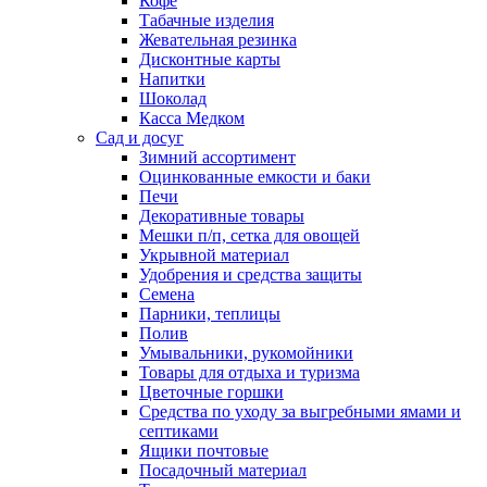
Кофе
Табачные изделия
Жевательная резинка
Дисконтные карты
Напитки
Шоколад
Касса Медком
Сад и досуг
Зимний ассортимент
Оцинкованные емкости и баки
Печи
Декоративные товары
Мешки п/п, сетка для овощей
Укрывной материал
Удобрения и средства защиты
Семена
Парники, теплицы
Полив
Умывальники, рукомойники
Товары для отдыха и туризма
Цветочные горшки
Средства по уходу за выгребными ямами и
септиками
Ящики почтовые
Посадочный материал