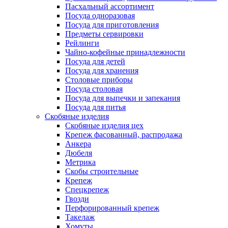
Пасхальный ассортимент
Посуда одноразовая
Посуда для приготовления
Предметы сервировки
Рейлинги
Чайно-кофейные принадлежности
Посуда для детей
Посуда для хранения
Столовые приборы
Посуда столовая
Посуда для выпечки и запекания
Посуда для питья
Скобяные изделия
Скобяные изделия цех
Крепеж фасованный, распродажа
Анкера
Дюбеля
Метрика
Скобы строительные
Крепеж
Спецкрепеж
Гвозди
Перфорированный крепеж
Такелаж
Хомуты