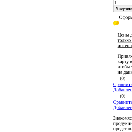
В корзин
Оформ
Цены д
только
интерн
Привя
карту 
чтобы 
на дан
(0)
Сравнить
Добавле
(0)
Сравнить
Добавле
Знакомяс
продукци
представ