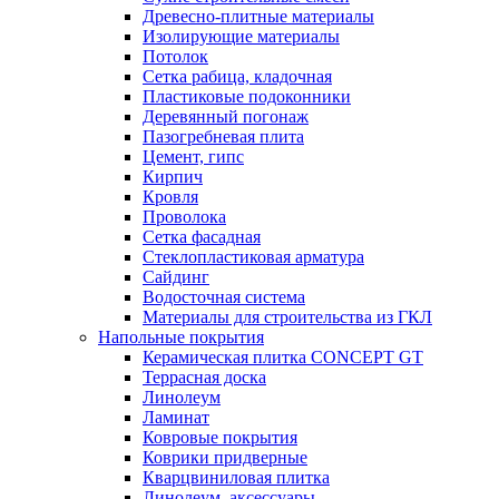
Древесно-плитные материалы
Изолирующие материалы
Потолок
Сетка рабица, кладочная
Пластиковые подоконники
Деревянный погонаж
Пазогребневая плита
Цемент, гипс
Кирпич
Кровля
Проволока
Сетка фасадная
Стеклопластиковая арматура
Сайдинг
Водосточная система
Материалы для строительства из ГКЛ
Напольные покрытия
Керамическая плитка CONCEPT GT
Террасная доска
Линолеум
Ламинат
Ковровые покрытия
Коврики придверные
Кварцвиниловая плитка
Линолеум, аксессуары