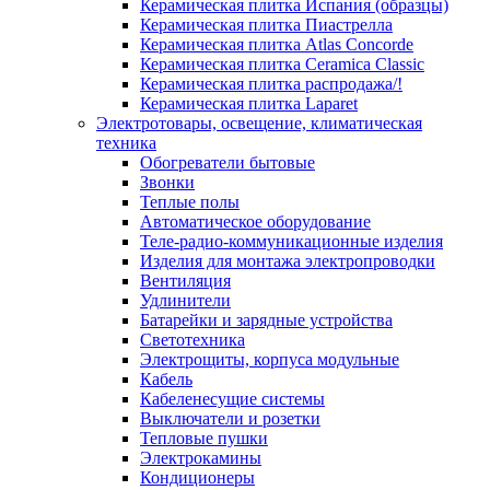
Керамическая плитка Испания (образцы)
Керамическая плитка Пиастрелла
Керамическая плитка Atlas Concorde
Керамическая плитка Ceramica Classic
Керамическая плитка распродажа/!
Керамическая плитка Laparet
Электротовары, освещение, климатическая
техника
Обогреватели бытовые
Звонки
Теплые полы
Автоматическое оборудование
Теле-радио-коммуникационные изделия
Изделия для монтажа электропроводки
Вентиляция
Удлинители
Батарейки и зарядные устройства
Светотехника
Электрощиты, корпуса модульные
Кабель
Кабеленесущие системы
Выключатели и розетки
Тепловые пушки
Электрокамины
Кондиционеры