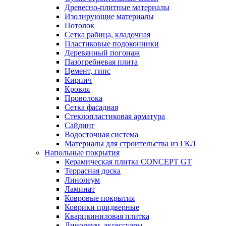
Древесно-плитные материалы
Изолирующие материалы
Потолок
Сетка рабица, кладочная
Пластиковые подоконники
Деревянный погонаж
Пазогребневая плита
Цемент, гипс
Кирпич
Кровля
Проволока
Сетка фасадная
Стеклопластиковая арматура
Сайдинг
Водосточная система
Материалы для строительства из ГКЛ
Напольные покрытия
Керамическая плитка CONCEPT GT
Террасная доска
Линолеум
Ламинат
Ковровые покрытия
Коврики придверные
Кварцвиниловая плитка
Линолеум, аксессуары