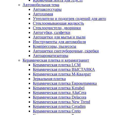
Кромочная лента для ЛДСП
Автомобильная тема
Автоаксессуары
Автохимия
Утеплители и подогрев сидений для авто
Стеклоомывающая жидкость
Стеклоочистели, дворники
Автогубки, салфетки
Автощетки для мытья и пыли
Инструменты для автомобиля
Компрессоры, пылесосы
Автощетки снегоуборочные, скребки
Автоароматизаторы
Керамическая плитка и керамогранит
Керамическая плитка LCM
Керамическая плитка ВЫСТАВКА
Керамическая плитка М-Квадрат
Зеркальная плитка
Керамическая плитка Еврокерамика
Керамическая плитка Kerabel
Керамическая плитка AltaCera
Керамическая плитка Delacora
Керамическая плитка New Trend
Керамическая плитка Ceradim
Керамическая плитка Creto