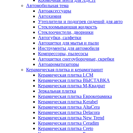
Кромочная лента для ЛДСП
Автомобильная тема
Автоаксессуары
Автохимия
Утеплители и подогрев сидений для авто
Стеклоомывающая жидкость
Стеклоочистели, дворники
Автогубки, салфетки
Автощетки для мытья и пыли
Инструменты для автомобиля
Компрессоры, пылесосы
Автощетки снегоуборочные, скребки
Автоароматизаторы
Керамическая плитка и керамогранит
Керамическая плитка LCM
Керамическая плитка ВЫСТАВКА
Керамическая плитка М-Квадрат
Зеркальная плитка
Керамическая плитка Еврокерамика
Керамическая плитка Kerabel
Керамическая плитка AltaCera
Керамическая плитка Delacora
Керамическая плитка New Trend
Керамическая плитка Ceradim
Керамическая плитка Creto