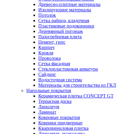
Древесно-плитные материалы
Изолирующие материалы
Потолок
Сетка рабица, кладочная
Пластиковые подоконники
Деревянный погонаж
Пазогребневая плита
Цемент, гипс
Кирпич
Кровля
Проволока
Сетка фасадная
Стеклопластиковая арматура
Сайдинг
Водосточная система
Материалы для строительства из ГКЛ
Напольные покрытия
Керамическая плитка CONCEPT GT
Террасная доска
Линолеум
Ламинат
Ковровые покрытия
Коврики придверные
Кварцвиниловая плитка
Линолеум, аксессуары