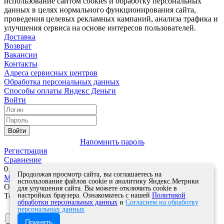
использование сайтом cookies и обработку персональных
данных в целях нормального функционирования сайта,
проведения целевых рекламных кампаний, анализа трафика и
улучшения сервиса на основе интересов пользователей.
Доставка
Возврат
Вакансии
Контакты
Адреса сервисных центров
Обработка персональных данных
Способы оплаты
Яндекс Деньги
Войти
Войти
Напомнить пароль
Регистрация
Сравнение
0
Продолжая просмотр сайта, вы соглашаетесь на
Моя корзина
0
0
руб.
использование файлов cookie и аналитику Яндекс.Метрики
Оформить заказ
для улучшения сайта. Вы можете отключить cookie в
настройках браузера. Ознакомьтесь с нашей
Политикой
Товар успешно добавлен в корзину!
обработки персональных данных
и
Согласием на обработку
Кол-во
персональных данных
Продолжить покупки
Принять