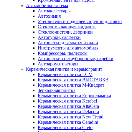
Кромочная лента для ЛДСП
Автомобильная тема
Автоаксессуары
Автохимия
Утеплители и подогрев сидений для авто
Стеклоомывающая жидкость
Стеклоочистели, дворники
Автогубки, салфетки
Автощетки для мытья и пыли
Инструменты для автомобиля
Компрессоры, пылесосы
Автощетки снегоуборочные, скребки
Автоароматизаторы
Керамическая плитка и керамогранит
Керамическая плитка LCM
Керамическая плитка ВЫСТАВКА
Керамическая плитка М-Квадрат
Зеркальная плитка
Керамическая плитка Еврокерамика
Керамическая плитка Kerabel
Керамическая плитка AltaCera
Керамическая плитка Delacora
Керамическая плитка New Trend
Керамическая плитка Ceradim
Керамическая плитка Creto