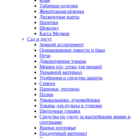
Кофе
Табачные изделия
Жевательная резинка
Дисконтные карты
Напитки
Шоколад
Касса Медком
Сад и досуг
Зимний ассортимент
Оцинкованные емкости и баки
Печи
Декоративные товары
Мешки п/п, сетка для овощей
Укрывной материал
Удобрения и средства защиты
Семена
Парники, теплицы
Полив
Умывальники, рукомойники
Товары для отдыха и туризма
Цветочные горшки
Средства по уходу за выгребными ямами и
септиками
Ящики почтовые
Посадочный материал