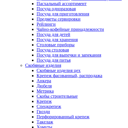
Пасхальный ассортимент
Посуда одноразовая
Посуда для приготовления
Предметы сервировки
Рейлинги
Чайно-кофейные принадлежности
Посуда для детей
Посуда для хранения
Столовые приборы
Посуда столовая
Посуда для выпечки и запекания
Посуда для питья
Скобяные изделия
Скобяные изделия цех
Крепеж фасованный, распродажа
Анкера
Дюбеля
Метрика
Скобы строительные
Крепеж
Спецкрепеж
Гвозди
Перфорированный крепеж
Такелаж
Хомуты