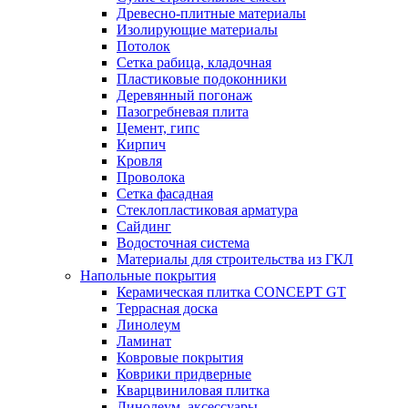
Древесно-плитные материалы
Изолирующие материалы
Потолок
Сетка рабица, кладочная
Пластиковые подоконники
Деревянный погонаж
Пазогребневая плита
Цемент, гипс
Кирпич
Кровля
Проволока
Сетка фасадная
Стеклопластиковая арматура
Сайдинг
Водосточная система
Материалы для строительства из ГКЛ
Напольные покрытия
Керамическая плитка CONCEPT GT
Террасная доска
Линолеум
Ламинат
Ковровые покрытия
Коврики придверные
Кварцвиниловая плитка
Линолеум, аксессуары