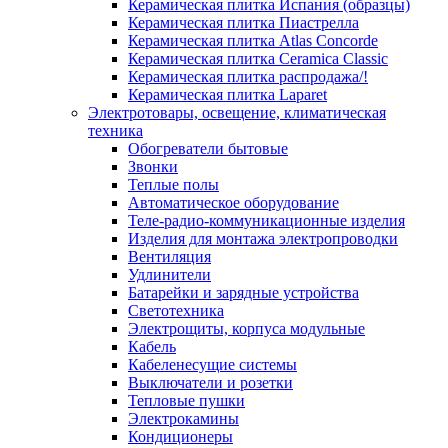
Керамическая плитка Испания (образцы)
Керамическая плитка Пиастрелла
Керамическая плитка Atlas Concorde
Керамическая плитка Ceramica Classic
Керамическая плитка распродажа/!
Керамическая плитка Laparet
Электротовары, освещение, климатическая
техника
Обогреватели бытовые
Звонки
Теплые полы
Автоматическое оборудование
Теле-радио-коммуникационные изделия
Изделия для монтажа электропроводки
Вентиляция
Удлинители
Батарейки и зарядные устройства
Светотехника
Электрощиты, корпуса модульные
Кабель
Кабеленесущие системы
Выключатели и розетки
Тепловые пушки
Электрокамины
Кондиционеры