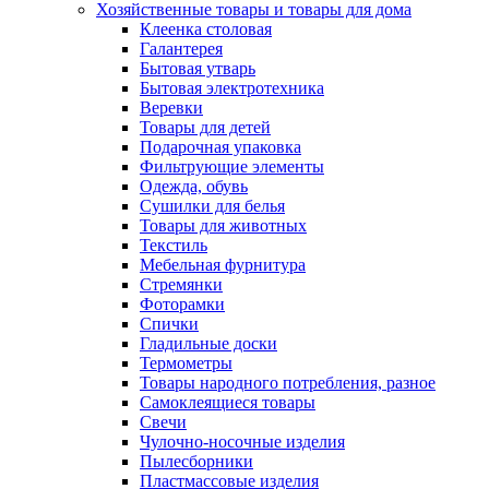
Хозяйственные товары и товары для дома
Клеенка столовая
Галантерея
Бытовая утварь
Бытовая электротехника
Веревки
Товары для детей
Подарочная упаковка
Фильтрующие элементы
Одежда, обувь
Сушилки для белья
Товары для животных
Текстиль
Мебельная фурнитура
Стремянки
Фоторамки
Спички
Гладильные доски
Термометры
Товары народного потребления, разное
Самоклеящиеся товары
Свечи
Чулочно-носочные изделия
Пылесборники
Пластмассовые изделия