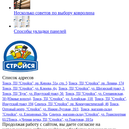
Несколько советов по выбору ковролина
Способы укладки панелей
Список адресов
Томск, ТЦ “Стройся”, пр. Кирова, 51а, стр. 5
Томск, ТЦ “Стройся”, пр. Ленина, 174
Томск, ТЦ “Стройся”, ул. Клюева, 4д,
Томск, ТЦ “Стройся”, ул. Шегарский тракт, 3
Томск, ТЦ "Бум", ул. Иркутский тракт, 56
Томск, ТЦ “Стройся”, ул. Степановская,
50 (Южные ворота),
Томск, ТЦ "Стройся", ул. Алтайская, 118
Томск, ТЦ “Стройся”,
Иркутский тракт, 194
Северск, ТЦ “Стройся”, пр. Коммунистический, 46
Томск,
Оптовый центр, “Стройся”, ул. Нижне-Луговая, 16/1,
Томск, магазин-склад
"Стройся", ул. Елизаровых 56а,
Северск, магазин-склад "Стройся", ул. Транспортная
61/2
Томск, д.Черная речка, ТЦ “Стройся”, ул.Трактовая, 10/1а
Продолжая работу с сайтом, вы даете согласие на