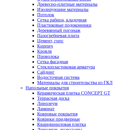
Древесно-плитные материалы
Изолирующие материалы
Потолок
Сетка рабица, кладочная
Пластиковые подоконники
Деревянный погонаж
Пазогребневая плита
Цемент, гипс
Кирпич
Кровля
Проволока
Сетка фасадная
Стеклопластиковая арматура
Сайдинг
Водосточная система
Материалы для строительства из ГКЛ
Напольные покрытия
Керамическая плитка CONCEPT GT
Террасная доска
Линолеум
Ламинат
Ковровые покрытия
Коврики придверные
Кварцвиниловая плитка
Линолеум, аксессуары