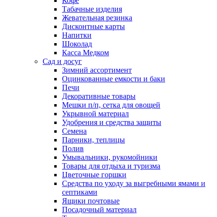
Кофе
Табачные изделия
Жевательная резинка
Дисконтные карты
Напитки
Шоколад
Касса Медком
Сад и досуг
Зимний ассортимент
Оцинкованные емкости и баки
Печи
Декоративные товары
Мешки п/п, сетка для овощей
Укрывной материал
Удобрения и средства защиты
Семена
Парники, теплицы
Полив
Умывальники, рукомойники
Товары для отдыха и туризма
Цветочные горшки
Средства по уходу за выгребными ямами и
септиками
Ящики почтовые
Посадочный материал