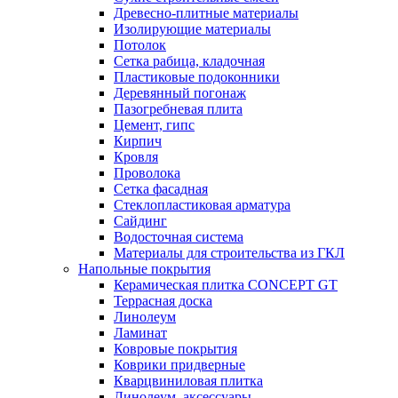
Древесно-плитные материалы
Изолирующие материалы
Потолок
Сетка рабица, кладочная
Пластиковые подоконники
Деревянный погонаж
Пазогребневая плита
Цемент, гипс
Кирпич
Кровля
Проволока
Сетка фасадная
Стеклопластиковая арматура
Сайдинг
Водосточная система
Материалы для строительства из ГКЛ
Напольные покрытия
Керамическая плитка CONCEPT GT
Террасная доска
Линолеум
Ламинат
Ковровые покрытия
Коврики придверные
Кварцвиниловая плитка
Линолеум, аксессуары