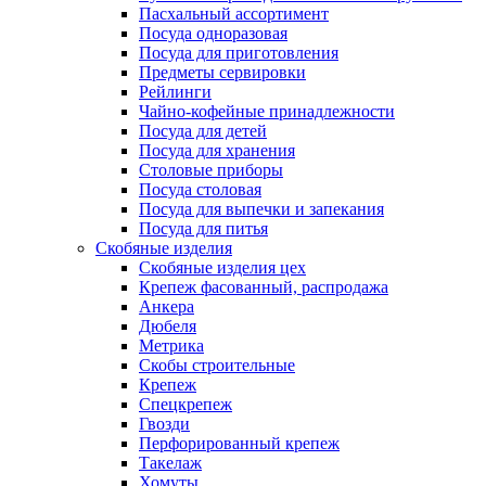
Пасхальный ассортимент
Посуда одноразовая
Посуда для приготовления
Предметы сервировки
Рейлинги
Чайно-кофейные принадлежности
Посуда для детей
Посуда для хранения
Столовые приборы
Посуда столовая
Посуда для выпечки и запекания
Посуда для питья
Скобяные изделия
Скобяные изделия цех
Крепеж фасованный, распродажа
Анкера
Дюбеля
Метрика
Скобы строительные
Крепеж
Спецкрепеж
Гвозди
Перфорированный крепеж
Такелаж
Хомуты