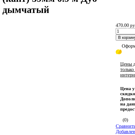
дымчатый
470.00
ру
Кант
В корзин
Оформ
Цены д
только
интерн
Цена у
скидко
Дополн
на дан
предос
(0)
Сравнить
Добавле