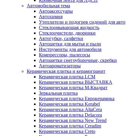
Кромочная лента для ЛДСП
Автомобильная тема
Автоаксессуары
Автохимия
Утеплители и подогрев сидений для авто
Стеклоомывающая жидкость
Стеклоочистели, дворники
Автогубки, салфетки
Автощетки для мытья и пыли
Инструменты для автомобиля
Компрессоры, пылесосы
Автощетки снегоуборочные, скребки
Автоароматизаторы
Керамическая плитка и керамогранит
Керамическая плитка LCM
Керамическая плитка ВЫСТАВКА
Керамическая плитка М-Квадрат
Зеркальная плитка
Керамическая плитка Еврокерамика
Керамическая плитка Kerabel
Керамическая плитка AltaCera
Керамическая плитка Delacora
Керамическая плитка New Trend
Керамическая плитка Ceradim
Керамическая плитка Creto