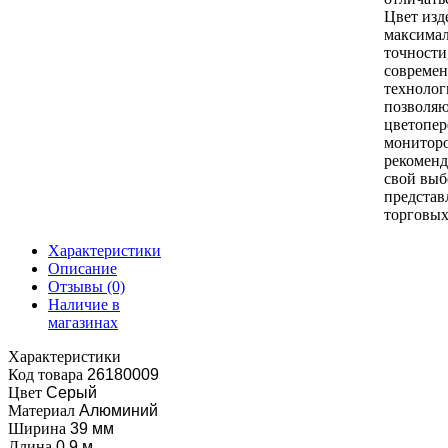
Цвет изд
максимал
точности
совреме
технолог
позволяю
цветопер
монитор
рекоменд
свой выб
представ
торговых
Характеристики
Описание
Отзывы
(0)
Наличие в
магазинах
Характеристики
Код товара
26180009
Цвет
Серый
Материал
Алюминий
Ширина
39 мм
Длина
0.9 м