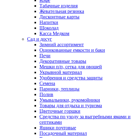
Кофе
Табачные изделия
Жевательная резинка
Дисконтные карты
Напитки
Шоколад
Касса Медком
Сад и досуг
Зимний ассортимент
Оцинкованные емкости и баки
Печи
Декоративные товары
Мешки п/п, сетка для овощей
Укрывной материал
Удобрения и средства защиты
Семена
Парники, теплицы
Полив
Умывальники, рукомойники
Товары для отдыха и туризма
Цветочные горшки
Средства по уходу за выгребными ямами и
септиками
Ящики почтовые
Посадочный материал