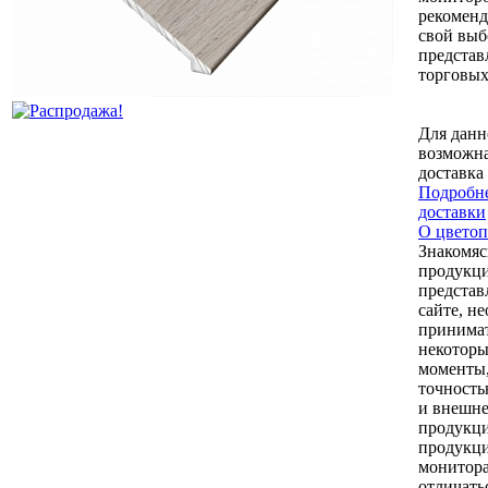
рекоменд
свой выб
представ
торговых
Для данн
возможна
доставка
Подробне
доставки
О цветоп
Знакомяс
продукци
представ
сайте, н
принимат
некоторы
моменты,
точность
и внешне
продукци
продукци
монитор
отличать