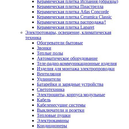
Керамическая плитка Испания (образцы)
Керамическая плитка Пиастрелла
Керамическая плитка Atlas Concorde
Керамическая плитка Ceramica Classic
Керамическая плитка распродажа/!
Керамическая плитка Laparet
Электротовары, освещение, климатическая
техника
Обогреватели бытовые
Звонки
Теплые полы
Автоматическое оборудование
Теле-радио-коммуникационные изделия
Изделия для монтажа электропроводки
Вентиляция
Удлинители
Батарейки и зарядные устройства
Светотехника
Электрощиты, корпуса модульные
Кабель
Кабеленесущие системы
Выключатели и розетки
Тепловые пушки
Электрокамины
Кондиционеры