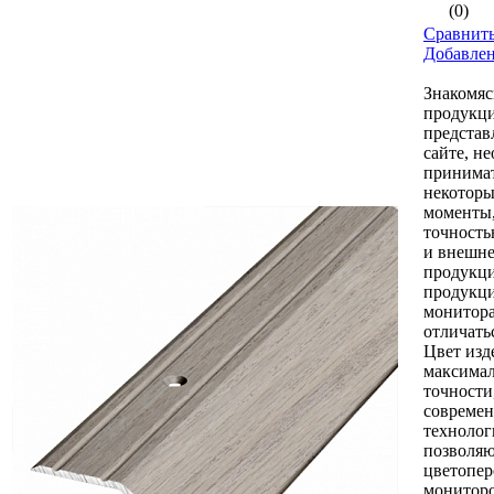
(0)
Сравнить
Добавле
Знакомяс
продукци
представ
сайте, н
принимат
некоторы
моменты,
точность
и внешне
продукци
продукци
монитор
отличать
Цвет изд
максимал
точности
совреме
технолог
позволяю
цветопер
монитор