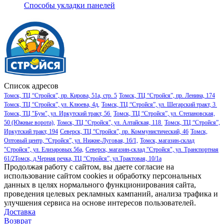
Способы укладки панелей
Список адресов
Томск, ТЦ “Стройся”, пр. Кирова, 51а, стр. 5
Томск, ТЦ “Стройся”, пр. Ленина, 174
Томск, ТЦ “Стройся”, ул. Клюева, 4д,
Томск, ТЦ “Стройся”, ул. Шегарский тракт, 3
Томск, ТЦ "Бум", ул. Иркутский тракт, 56
Томск, ТЦ “Стройся”, ул. Степановская,
50 (Южные ворота),
Томск, ТЦ "Стройся", ул. Алтайская, 118
Томск, ТЦ “Стройся”,
Иркутский тракт, 194
Северск, ТЦ “Стройся”, пр. Коммунистический, 46
Томск,
Оптовый центр, “Стройся”, ул. Нижне-Луговая, 16/1,
Томск, магазин-склад
"Стройся", ул. Елизаровых 56а,
Северск, магазин-склад "Стройся", ул. Транспортная
61/2
Томск, д.Черная речка, ТЦ “Стройся”, ул.Трактовая, 10/1а
Продолжая работу с сайтом, вы даете согласие на
использование сайтом cookies и обработку персональных
данных в целях нормального функционирования сайта,
проведения целевых рекламных кампаний, анализа трафика и
улучшения сервиса на основе интересов пользователей.
Доставка
Возврат