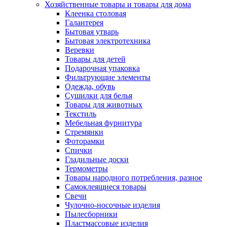
Хозяйственные товары и товары для дома
Клеенка столовая
Галантерея
Бытовая утварь
Бытовая электротехника
Веревки
Товары для детей
Подарочная упаковка
Фильтрующие элементы
Одежда, обувь
Сушилки для белья
Товары для животных
Текстиль
Мебельная фурнитура
Стремянки
Фоторамки
Спички
Гладильные доски
Термометры
Товары народного потребления, разное
Самоклеящиеся товары
Свечи
Чулочно-носочные изделия
Пылесборники
Пластмассовые изделия