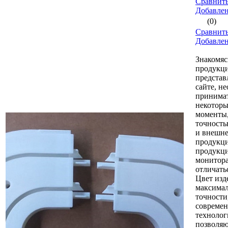
Сравнить
Добавле
(0)
Сравнить
Добавле
Знакомяс
продукци
представ
сайте, н
принимат
некоторы
моменты,
точность
и внешне
продукци
продукци
монитор
отличать
Цвет изд
максимал
точности
совреме
технолог
позволяю