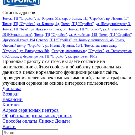
Список адресов
Томск, ТЦ “Стройся”, пр. Кирова, 51а, стр. 5
Томск, ТЦ “Стройся”, пр. Ленина, 174
Томск, ТЦ “Стройся”, ул. Клюева, 4д,
Томск, ТЦ “Стройся”, ул. Шегарский тракт, 3
Томск, ТЦ "Бум", ул. Иркутский тракт, 56
Томск, ТЦ “Стройся”, ул. Степановская,
50 (Южные ворота),
Томск, ТЦ "Стройся", ул. Алтайская, 118
Томск, ТЦ “Стройся”,
Иркутский тракт, 194
Северск, ТЦ “Стройся”, пр. Коммунистический, 46
Томск,
Оптовый центр, “Стройся”, ул. Нижне-Луговая, 16/1,
Томск, магазин-склад
"Стройся", ул. Елизаровых 56а,
Северск, магазин-склад "Стройся", ул. Транспортная
61/2
Томск, д.Черная речка, ТЦ “Стройся”, ул.Трактовая, 10/1а
Продолжая работу с сайтом, вы даете согласие на
использование сайтом cookies и обработку персональных
данных в целях нормального функционирования сайта,
проведения целевых рекламных кампаний, анализа трафика и
улучшения сервиса на основе интересов пользователей.
Доставка
Возврат
Вакансии
Контакты
Адреса сервисных центров
Обработка персональных данных
Способы оплаты
Яндекс Деньги
Войти