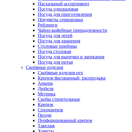
Пасхальный ассортимент
Посуда одноразовая
Посуда для приготовления
Предметы сервировки
Рейлинги
Чайно-кофейные принадлежности
Посуда для детей
Посуда для хранения
Столовые приборы
Посуда столовая
Посуда для выпечки и запекания
Посуда для питья
Скобяные изделия
Скобяные изделия цех
Крепеж фасованный, распродажа
Анкера
Дюбеля
Метрика
Скобы строительные
Крепеж
Спецкрепеж
Гвозди
Перфорированный крепеж
Такелаж
Хомуты