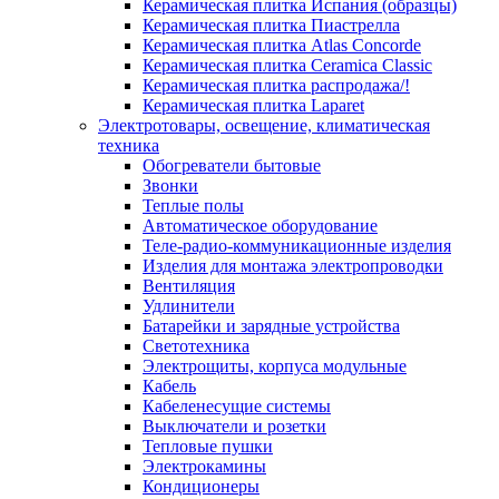
Керамическая плитка Испания (образцы)
Керамическая плитка Пиастрелла
Керамическая плитка Atlas Concorde
Керамическая плитка Ceramica Classic
Керамическая плитка распродажа/!
Керамическая плитка Laparet
Электротовары, освещение, климатическая
техника
Обогреватели бытовые
Звонки
Теплые полы
Автоматическое оборудование
Теле-радио-коммуникационные изделия
Изделия для монтажа электропроводки
Вентиляция
Удлинители
Батарейки и зарядные устройства
Светотехника
Электрощиты, корпуса модульные
Кабель
Кабеленесущие системы
Выключатели и розетки
Тепловые пушки
Электрокамины
Кондиционеры