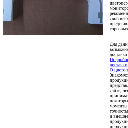
цветопер
монитор
рекоменд
свой выб
представ
торговых
Для данн
возможна
доставка
Подробне
доставки
О цветоп
Знакомяс
продукци
представ
сайте, н
принимат
некоторы
моменты,
точность
и внешне
продукци
продукци