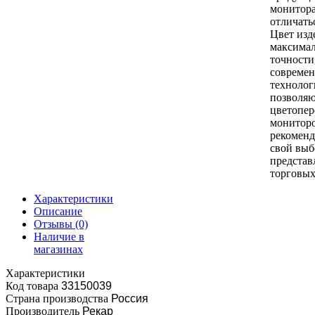
монитор
отличать
Цвет изд
максимал
точности
совреме
технолог
позволяю
цветопер
монитор
рекоменд
свой выб
представ
торговых
Характеристики
Описание
Отзывы
(0)
Наличие в
магазинах
Характеристики
Код товара
33150039
Страна производства
Россия
Производитель
Рекар