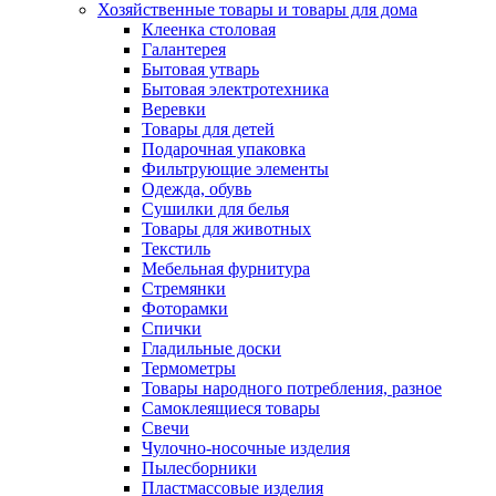
Хозяйственные товары и товары для дома
Клеенка столовая
Галантерея
Бытовая утварь
Бытовая электротехника
Веревки
Товары для детей
Подарочная упаковка
Фильтрующие элементы
Одежда, обувь
Сушилки для белья
Товары для животных
Текстиль
Мебельная фурнитура
Стремянки
Фоторамки
Спички
Гладильные доски
Термометры
Товары народного потребления, разное
Самоклеящиеся товары
Свечи
Чулочно-носочные изделия
Пылесборники
Пластмассовые изделия