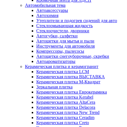
Кромочная лента для ЛДСП
Автомобильная тема
Автоаксессуары
Автохимия
Утеплители и подогрев сидений для авто
Стеклоомывающая жидкость
Стеклоочистели, дворники
Автогубки, салфетки
Автощетки для мытья и пыли
Инструменты для автомобиля
Компрессоры, пылесосы
Автощетки снегоуборочные, скребки
Автоароматизаторы
Керамическая плитка и керамогранит
Керамическая плитка LCM
Керамическая плитка ВЫСТАВКА
Керамическая плитка М-Квадрат
Зеркальная плитка
Керамическая плитка Еврокерамика
Керамическая плитка Kerabel
Керамическая плитка AltaCera
Керамическая плитка Delacora
Керамическая плитка New Trend
Керамическая плитка Ceradim
Керамическая плитка Creto