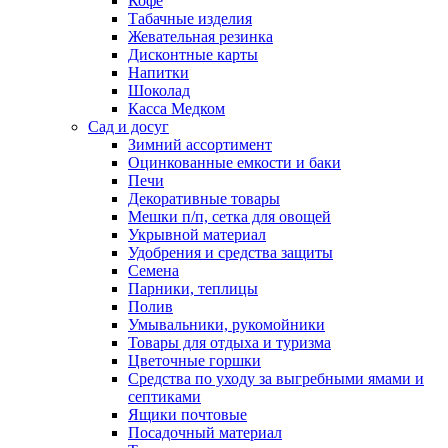
Кофе
Табачные изделия
Жевательная резинка
Дисконтные карты
Напитки
Шоколад
Касса Медком
Сад и досуг
Зимний ассортимент
Оцинкованные емкости и баки
Печи
Декоративные товары
Мешки п/п, сетка для овощей
Укрывной материал
Удобрения и средства защиты
Семена
Парники, теплицы
Полив
Умывальники, рукомойники
Товары для отдыха и туризма
Цветочные горшки
Средства по уходу за выгребными ямами и
септиками
Ящики почтовые
Посадочный материал