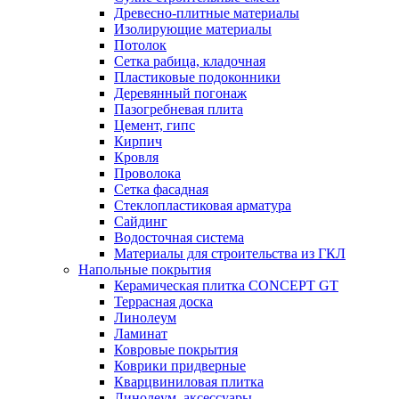
Древесно-плитные материалы
Изолирующие материалы
Потолок
Сетка рабица, кладочная
Пластиковые подоконники
Деревянный погонаж
Пазогребневая плита
Цемент, гипс
Кирпич
Кровля
Проволока
Сетка фасадная
Стеклопластиковая арматура
Сайдинг
Водосточная система
Материалы для строительства из ГКЛ
Напольные покрытия
Керамическая плитка CONCEPT GT
Террасная доска
Линолеум
Ламинат
Ковровые покрытия
Коврики придверные
Кварцвиниловая плитка
Линолеум, аксессуары