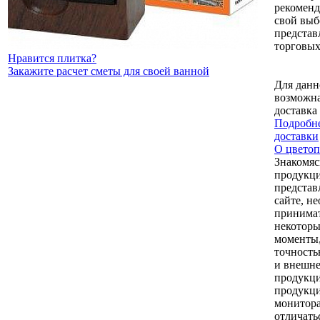
рекоменд
свой выб
представ
торговых
Нравится плитка?
Закажите расчет сметы для своей ванной
Для данн
возможна
доставка
Подробне
доставки
О цветоп
Знакомяс
продукци
представ
сайте, н
принимат
некоторы
моменты,
точность
и внешне
продукци
продукци
монитор
отличать