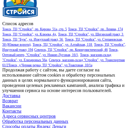
Список адресов
Томск, ТЦ “Стройся”, пр. Кирова, 51а, стр. 5
Томск, ТЦ “Стройся”, пр. Ленина, 174
Томск, ТЦ “Стройся”, ул. Клюева, 4д,
Томск, ТЦ “Стройся”, ул. Шегарский тракт, 3
Томск, ТЦ "Бум", ул. Иркутский тракт, 56
Томск, ТЦ “Стройся”, ул. Степановская,
50 (Южные ворота),
Томск, ТЦ "Стройся", ул. Алтайская, 118
Томск, ТЦ “Стройся”,
Иркутский тракт, 194
Северск, ТЦ “Стройся”, пр. Коммунистический, 46
Томск,
Оптовый центр, “Стройся”, ул. Нижне-Луговая, 16/1,
Томск, магазин-склад
"Стройся", ул. Елизаровых 56а,
Северск, магазин-склад "Стройся", ул. Транспортная
61/2
Томск, д.Черная речка, ТЦ “Стройся”, ул.Трактовая, 10/1а
Продолжая работу с сайтом, вы даете согласие на
использование сайтом cookies и обработку персональных
данных в целях нормального функционирования сайта,
проведения целевых рекламных кампаний, анализа трафика и
улучшения сервиса на основе интересов пользователей.
Доставка
Возврат
Вакансии
Контакты
Адреса сервисных центров
Обработка персональных данных
Способы оплаты
Яндекс Деньги