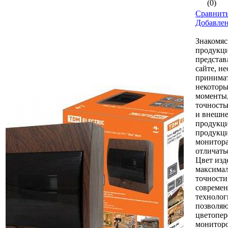
(0)
Сравнить
Добавле
Знакомяс
продукци
представ
сайте, н
принимат
некоторы
моменты,
точность
и внешне
продукци
продукци
монитор
отличать
Цвет изд
максимал
точности
совреме
технолог
позволяю
цветопер
монитор