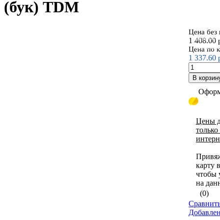
(бук) TDM
Цена без
Корпуса м
1 408.00
пластиков
Цена по 
1 337.60
В корзин
Оформ
Цены д
только
интерн
Привя
карту 
чтобы 
на дан
(0)
Сравнить
Добавле