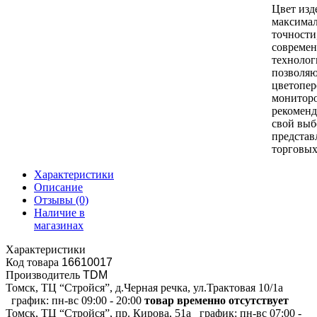
Цвет изд
максимал
точности
совреме
технолог
позволяю
цветопер
монитор
рекоменд
свой выб
представ
торговых
Характеристики
Описание
Отзывы
(0)
Наличие в
магазинах
Характеристики
Код товара
16610017
Производитель
TDM
Томск, ТЦ “Стройся”, д.Черная речка, ул.Трактовая 10/1а
график:
пн-вс 09:00 - 20:00
товар временно отсутствует
Томск, ТЦ “Стройся”, пр. Кирова, 51а
график:
пн-вс 07:00 -