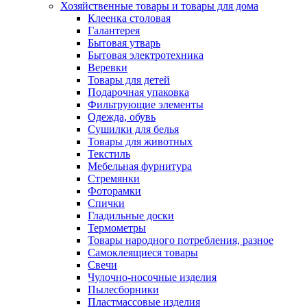
Хозяйственные товары и товары для дома
Клеенка столовая
Галантерея
Бытовая утварь
Бытовая электротехника
Веревки
Товары для детей
Подарочная упаковка
Фильтрующие элементы
Одежда, обувь
Сушилки для белья
Товары для животных
Текстиль
Мебельная фурнитура
Стремянки
Фоторамки
Спички
Гладильные доски
Термометры
Товары народного потребления, разное
Самоклеящиеся товары
Свечи
Чулочно-носочные изделия
Пылесборники
Пластмассовые изделия