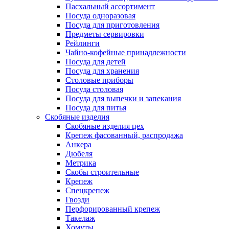
Пасхальный ассортимент
Посуда одноразовая
Посуда для приготовления
Предметы сервировки
Рейлинги
Чайно-кофейные принадлежности
Посуда для детей
Посуда для хранения
Столовые приборы
Посуда столовая
Посуда для выпечки и запекания
Посуда для питья
Скобяные изделия
Скобяные изделия цех
Крепеж фасованный, распродажа
Анкера
Дюбеля
Метрика
Скобы строительные
Крепеж
Спецкрепеж
Гвозди
Перфорированный крепеж
Такелаж
Хомуты