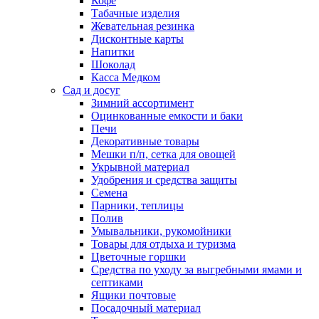
Кофе
Табачные изделия
Жевательная резинка
Дисконтные карты
Напитки
Шоколад
Касса Медком
Сад и досуг
Зимний ассортимент
Оцинкованные емкости и баки
Печи
Декоративные товары
Мешки п/п, сетка для овощей
Укрывной материал
Удобрения и средства защиты
Семена
Парники, теплицы
Полив
Умывальники, рукомойники
Товары для отдыха и туризма
Цветочные горшки
Средства по уходу за выгребными ямами и
септиками
Ящики почтовые
Посадочный материал