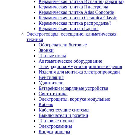
Керамическая плитка Испания (образцы)
Керамическая плитка Пиастрелла
Керамическая плитка Atlas Concorde
Керамическая плитка Ceramica Classic
Керамическая плитка распродажа/!
Керамическая плитка Laparet
Электротовары, освещение, климатическая
техника
Обогреватели бытовые
Звонки
Теплые полы
Автоматическое оборудование
Теле-радио-коммуникационные изделия
Изделия для монтажа электропроводки
Вентиляция
Удлинители
Батарейки и зарядные устройства
Светотехника
Электрощиты, корпуса модульные
Кабель
Кабеленесущие системы
Выключатели и розетки
Тепловые пушки
Электрокамины
Кондиционеры