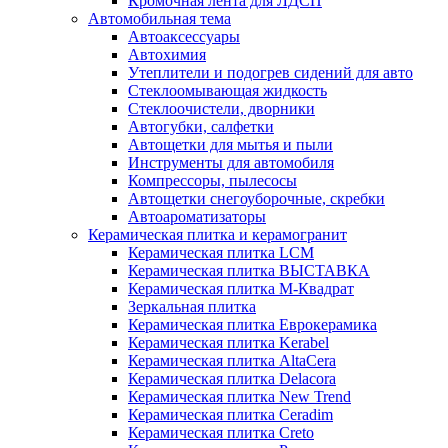
Кромочная лента для ЛДСП
Автомобильная тема
Автоаксессуары
Автохимия
Утеплители и подогрев сидений для авто
Стеклоомывающая жидкость
Стеклоочистели, дворники
Автогубки, салфетки
Автощетки для мытья и пыли
Инструменты для автомобиля
Компрессоры, пылесосы
Автощетки снегоуборочные, скребки
Автоароматизаторы
Керамическая плитка и керамогранит
Керамическая плитка LCM
Керамическая плитка ВЫСТАВКА
Керамическая плитка М-Квадрат
Зеркальная плитка
Керамическая плитка Еврокерамика
Керамическая плитка Kerabel
Керамическая плитка AltaCera
Керамическая плитка Delacora
Керамическая плитка New Trend
Керамическая плитка Ceradim
Керамическая плитка Creto