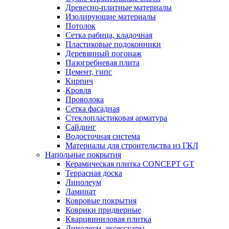
Древесно-плитные материалы
Изолирующие материалы
Потолок
Сетка рабица, кладочная
Пластиковые подоконники
Деревянный погонаж
Пазогребневая плита
Цемент, гипс
Кирпич
Кровля
Проволока
Сетка фасадная
Стеклопластиковая арматура
Сайдинг
Водосточная система
Материалы для строительства из ГКЛ
Напольные покрытия
Керамическая плитка CONCEPT GT
Террасная доска
Линолеум
Ламинат
Ковровые покрытия
Коврики придверные
Кварцвиниловая плитка
Линолеум, аксессуары