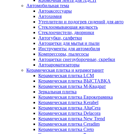
Кромочная лента для ЛДСП
Автомобильная тема
Автоаксессуары
Автохимия
Утеплители и подогрев сидений для авто
Стеклоомывающая жидкость
Стеклоочистели, дворники
Автогубки, салфетки
Автощетки для мытья и пыли
Инструменты для автомобиля
Компрессоры, пылесосы
Автощетки снегоуборочные, скребки
Автоароматизаторы
Керамическая плитка и керамогранит
Керамическая плитка LCM
Керамическая плитка ВЫСТАВКА
Керамическая плитка М-Квадрат
Зеркальная плитка
Керамическая плитка Еврокерамика
Керамическая плитка Kerabel
Керамическая плитка AltaCera
Керамическая плитка Delacora
Керамическая плитка New Trend
Керамическая плитка Ceradim
Керамическая плитка Creto