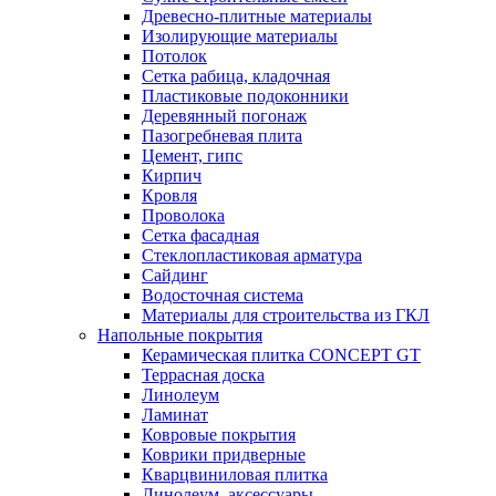
Древесно-плитные материалы
Изолирующие материалы
Потолок
Сетка рабица, кладочная
Пластиковые подоконники
Деревянный погонаж
Пазогребневая плита
Цемент, гипс
Кирпич
Кровля
Проволока
Сетка фасадная
Стеклопластиковая арматура
Сайдинг
Водосточная система
Материалы для строительства из ГКЛ
Напольные покрытия
Керамическая плитка CONCEPT GT
Террасная доска
Линолеум
Ламинат
Ковровые покрытия
Коврики придверные
Кварцвиниловая плитка
Линолеум, аксессуары