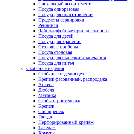
Пасхальный ассортимент
Посуда одноразовая
Посуда для приготовления
Предметы сервировки
Рейлинги
Чайно-кофейные принадлежности
Посуда для детей
Посуда для хранения
Столовые приборы
Посуда столовая
Посуда для выпечки и запекания
Посуда для питья
Скобяные изделия
Скобяные изделия цех
Крепеж фасованный, распродажа
Анкера
Дюбеля
Метрика
Скобы строительные
Крепеж
Спецкрепеж
Гвозди
Перфорированный крепеж
Такелаж
Хомуты