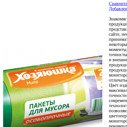
Сравнить
Добавле
Знакомяс
продукци
представ
сайте, н
принимат
некоторы
моменты,
точность
и внешне
продукци
продукци
монитор
отличать
Цвет изд
максимал
точности
совреме
технолог
позволяю
цветопер
монитор
рекоменд