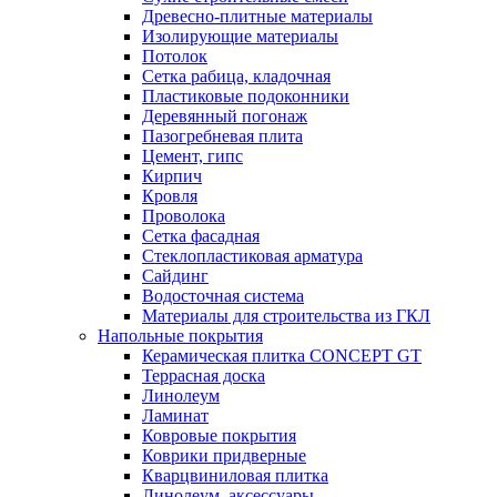
Древесно-плитные материалы
Изолирующие материалы
Потолок
Сетка рабица, кладочная
Пластиковые подоконники
Деревянный погонаж
Пазогребневая плита
Цемент, гипс
Кирпич
Кровля
Проволока
Сетка фасадная
Стеклопластиковая арматура
Сайдинг
Водосточная система
Материалы для строительства из ГКЛ
Напольные покрытия
Керамическая плитка CONCEPT GT
Террасная доска
Линолеум
Ламинат
Ковровые покрытия
Коврики придверные
Кварцвиниловая плитка
Линолеум, аксессуары