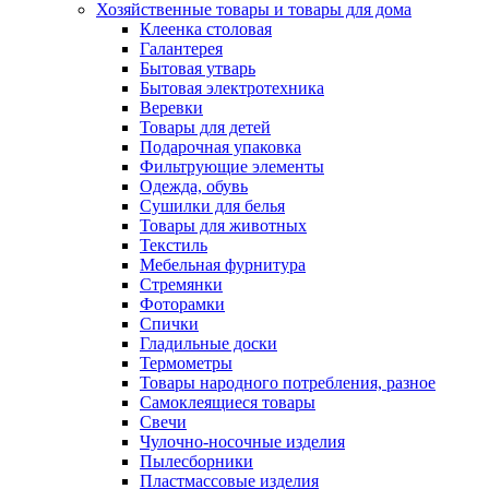
Хозяйственные товары и товары для дома
Клеенка столовая
Галантерея
Бытовая утварь
Бытовая электротехника
Веревки
Товары для детей
Подарочная упаковка
Фильтрующие элементы
Одежда, обувь
Сушилки для белья
Товары для животных
Текстиль
Мебельная фурнитура
Стремянки
Фоторамки
Спички
Гладильные доски
Термометры
Товары народного потребления, разное
Самоклеящиеся товары
Свечи
Чулочно-носочные изделия
Пылесборники
Пластмассовые изделия