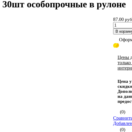
30шт особопрочные в рулоне
87.00
руб
В корзин
Оформ
Цены д
только
интерн
Цена у
скидко
Дополн
на дан
предос
(0)
Сравнить
Добавле
(0)