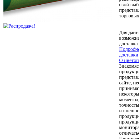
свой выб
представ
торговых
Для данн
возможна
доставка
Подробне
доставки
О цветоп
Знакомяс
продукци
представ
сайте, н
принимат
некоторы
моменты,
точность
и внешне
продукци
продукци
монитор
отличать
Цвет изд