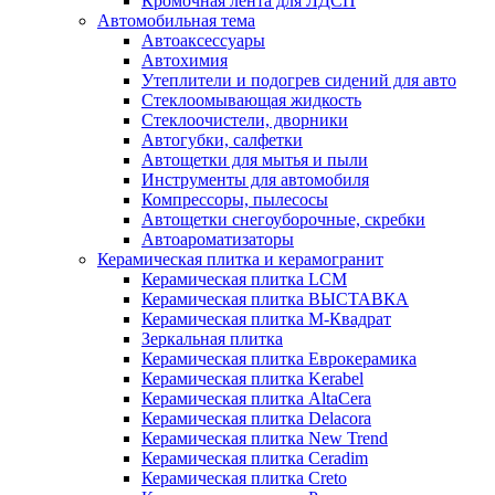
Кромочная лента для ЛДСП
Автомобильная тема
Автоаксессуары
Автохимия
Утеплители и подогрев сидений для авто
Стеклоомывающая жидкость
Стеклоочистели, дворники
Автогубки, салфетки
Автощетки для мытья и пыли
Инструменты для автомобиля
Компрессоры, пылесосы
Автощетки снегоуборочные, скребки
Автоароматизаторы
Керамическая плитка и керамогранит
Керамическая плитка LCM
Керамическая плитка ВЫСТАВКА
Керамическая плитка М-Квадрат
Зеркальная плитка
Керамическая плитка Еврокерамика
Керамическая плитка Kerabel
Керамическая плитка AltaCera
Керамическая плитка Delacora
Керамическая плитка New Trend
Керамическая плитка Ceradim
Керамическая плитка Creto