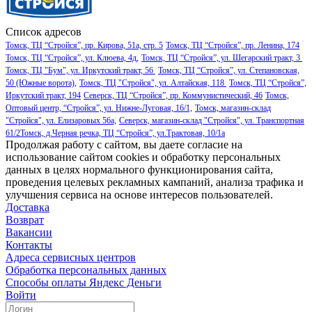
Список адресов
Томск, ТЦ “Стройся”, пр. Кирова, 51а, стр. 5
Томск, ТЦ “Стройся”, пр. Ленина, 174
Томск, ТЦ “Стройся”, ул. Клюева, 4д,
Томск, ТЦ “Стройся”, ул. Шегарский тракт, 3
Томск, ТЦ "Бум", ул. Иркутский тракт, 56
Томск, ТЦ “Стройся”, ул. Степановская,
50 (Южные ворота),
Томск, ТЦ "Стройся", ул. Алтайская, 118
Томск, ТЦ “Стройся”,
Иркутский тракт, 194
Северск, ТЦ “Стройся”, пр. Коммунистический, 46
Томск,
Оптовый центр, “Стройся”, ул. Нижне-Луговая, 16/1,
Томск, магазин-склад
"Стройся", ул. Елизаровых 56а,
Северск, магазин-склад "Стройся", ул. Транспортная
61/2
Томск, д.Черная речка, ТЦ “Стройся”, ул.Трактовая, 10/1а
Продолжая работу с сайтом, вы даете согласие на
использование сайтом cookies и обработку персональных
данных в целях нормального функционирования сайта,
проведения целевых рекламных кампаний, анализа трафика и
улучшения сервиса на основе интересов пользователей.
Доставка
Возврат
Вакансии
Контакты
Адреса сервисных центров
Обработка персональных данных
Способы оплаты
Яндекс Деньги
Войти