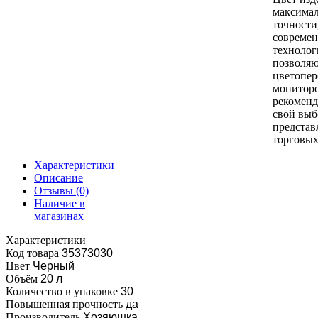
максимал
точности
совреме
технолог
позволяю
цветопер
монитор
рекоменд
свой выб
представ
торговых
Характеристики
Описание
Отзывы
(0)
Наличие в
магазинах
Характеристики
Код товара
35373030
Цвет
Черный
Объём
20 л
Количество в упаковке
30
Повышенная прочность
да
Производитель
Хозяюшка