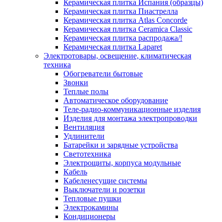
Керамическая плитка Испания (образцы)
Керамическая плитка Пиастрелла
Керамическая плитка Atlas Concorde
Керамическая плитка Ceramica Classic
Керамическая плитка распродажа/!
Керамическая плитка Laparet
Электротовары, освещение, климатическая
техника
Обогреватели бытовые
Звонки
Теплые полы
Автоматическое оборудование
Теле-радио-коммуникационные изделия
Изделия для монтажа электропроводки
Вентиляция
Удлинители
Батарейки и зарядные устройства
Светотехника
Электрощиты, корпуса модульные
Кабель
Кабеленесущие системы
Выключатели и розетки
Тепловые пушки
Электрокамины
Кондиционеры