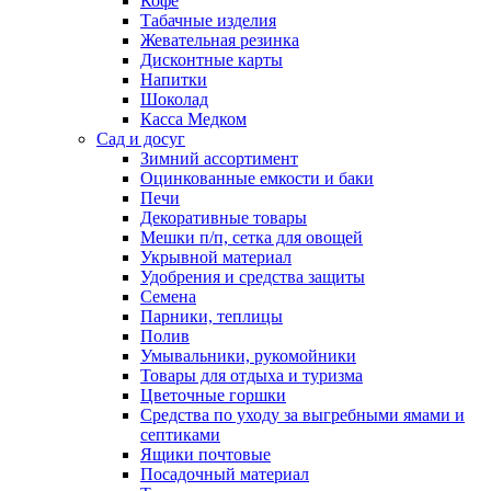
Кофе
Табачные изделия
Жевательная резинка
Дисконтные карты
Напитки
Шоколад
Касса Медком
Сад и досуг
Зимний ассортимент
Оцинкованные емкости и баки
Печи
Декоративные товары
Мешки п/п, сетка для овощей
Укрывной материал
Удобрения и средства защиты
Семена
Парники, теплицы
Полив
Умывальники, рукомойники
Товары для отдыха и туризма
Цветочные горшки
Средства по уходу за выгребными ямами и
септиками
Ящики почтовые
Посадочный материал