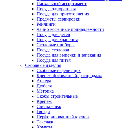
Пасхальный ассортимент
Посуда одноразовая
Посуда для приготовления
Предметы сервировки
Рейлинги
Чайно-кофейные принадлежности
Посуда для детей
Посуда для хранения
Столовые приборы
Посуда столовая
Посуда для выпечки и запекания
Посуда для питья
Скобяные изделия
Скобяные изделия цех
Крепеж фасованный, распродажа
Анкера
Дюбеля
Метрика
Скобы строительные
Крепеж
Спецкрепеж
Гвозди
Перфорированный крепеж
Такелаж
Хомуты