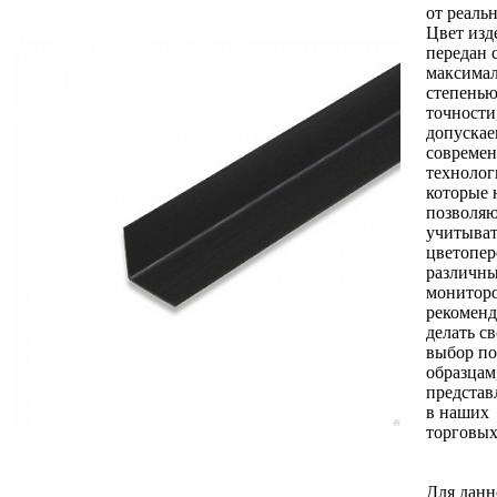
от реальн
Цвет изд
передан 
максима
степень
точности
допуска
совреме
технолог
которые 
позволя
учитыват
цветопер
различн
монитор
рекомен
делать с
выбор по
образцам
предста
в наших
торговых
Для данн