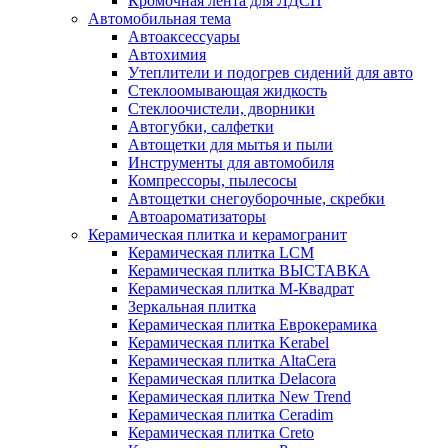
Кромочная лента для ЛДСП
Автомобильная тема
Автоаксессуары
Автохимия
Утеплители и подогрев сидений для авто
Стеклоомывающая жидкость
Стеклоочистели, дворники
Автогубки, салфетки
Автощетки для мытья и пыли
Инструменты для автомобиля
Компрессоры, пылесосы
Автощетки снегоуборочные, скребки
Автоароматизаторы
Керамическая плитка и керамогранит
Керамическая плитка LCM
Керамическая плитка ВЫСТАВКА
Керамическая плитка М-Квадрат
Зеркальная плитка
Керамическая плитка Еврокерамика
Керамическая плитка Kerabel
Керамическая плитка AltaCera
Керамическая плитка Delacora
Керамическая плитка New Trend
Керамическая плитка Ceradim
Керамическая плитка Creto