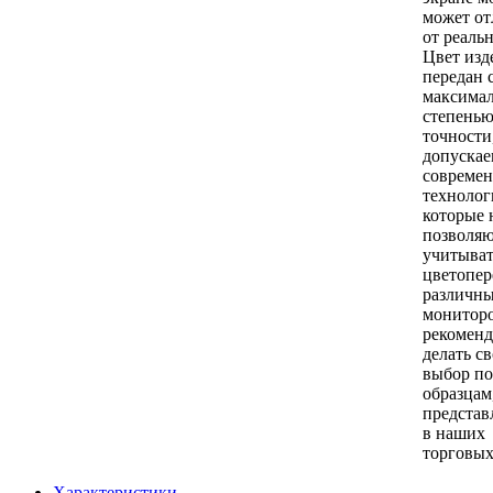
может от
от реальн
Цвет изд
передан 
максима
степень
точности
допуска
совреме
технолог
которые 
позволя
учитыват
цветопер
различн
монитор
рекомен
делать с
выбор по
образцам
предста
в наших
торговых
Характеристики