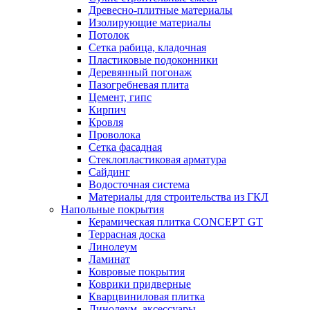
Древесно-плитные материалы
Изолирующие материалы
Потолок
Сетка рабица, кладочная
Пластиковые подоконники
Деревянный погонаж
Пазогребневая плита
Цемент, гипс
Кирпич
Кровля
Проволока
Сетка фасадная
Стеклопластиковая арматура
Сайдинг
Водосточная система
Материалы для строительства из ГКЛ
Напольные покрытия
Керамическая плитка CONCEPT GT
Террасная доска
Линолеум
Ламинат
Ковровые покрытия
Коврики придверные
Кварцвиниловая плитка
Линолеум, аксессуары