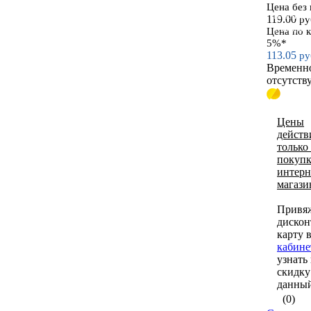
Цена без
Пластиков
119.00
ру
углы цвет
Цена по 
5%*
113.05
ру
Временн
отсутств
Цены
действ
только
покупк
интерн
магази
Привя
диско
карту 
кабине
узнать
скидку
данный
(0)