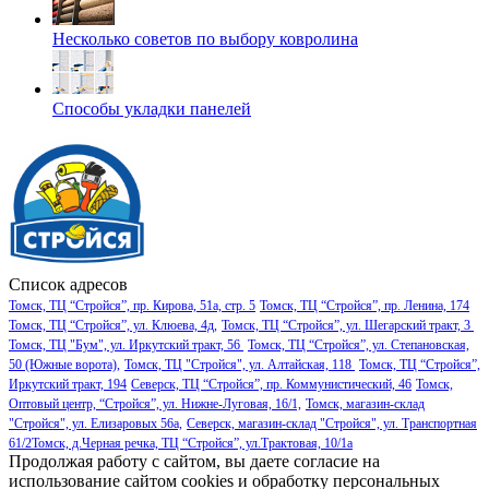
Несколько советов по выбору ковролина
Способы укладки панелей
Список адресов
Томск, ТЦ “Стройся”, пр. Кирова, 51а, стр. 5
Томск, ТЦ “Стройся”, пр. Ленина, 174
Томск, ТЦ “Стройся”, ул. Клюева, 4д,
Томск, ТЦ “Стройся”, ул. Шегарский тракт, 3
Томск, ТЦ "Бум", ул. Иркутский тракт, 56
Томск, ТЦ “Стройся”, ул. Степановская,
50 (Южные ворота),
Томск, ТЦ "Стройся", ул. Алтайская, 118
Томск, ТЦ “Стройся”,
Иркутский тракт, 194
Северск, ТЦ “Стройся”, пр. Коммунистический, 46
Томск,
Оптовый центр, “Стройся”, ул. Нижне-Луговая, 16/1,
Томск, магазин-склад
"Стройся", ул. Елизаровых 56а,
Северск, магазин-склад "Стройся", ул. Транспортная
61/2
Томск, д.Черная речка, ТЦ “Стройся”, ул.Трактовая, 10/1а
Продолжая работу с сайтом, вы даете согласие на
использование сайтом cookies и обработку персональных