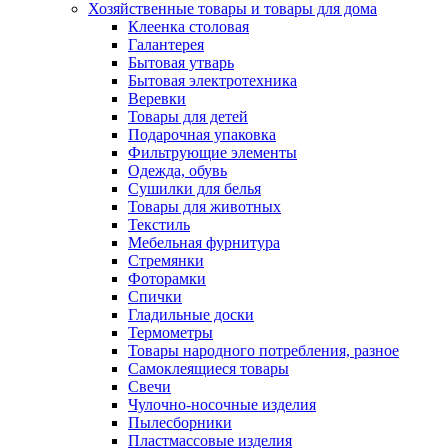
Хозяйственные товары и товары для дома
Клеенка столовая
Галантерея
Бытовая утварь
Бытовая электротехника
Веревки
Товары для детей
Подарочная упаковка
Фильтрующие элементы
Одежда, обувь
Сушилки для белья
Товары для животных
Текстиль
Мебельная фурнитура
Стремянки
Фоторамки
Спички
Гладильные доски
Термометры
Товары народного потребления, разное
Самоклеящиеся товары
Свечи
Чулочно-носочные изделия
Пылесборники
Пластмассовые изделия