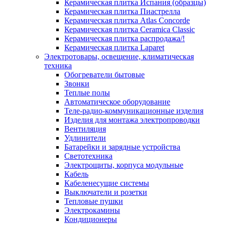
Керамическая плитка Испания (образцы)
Керамическая плитка Пиастрелла
Керамическая плитка Atlas Concorde
Керамическая плитка Ceramica Classic
Керамическая плитка распродажа/!
Керамическая плитка Laparet
Электротовары, освещение, климатическая
техника
Обогреватели бытовые
Звонки
Теплые полы
Автоматическое оборудование
Теле-радио-коммуникационные изделия
Изделия для монтажа электропроводки
Вентиляция
Удлинители
Батарейки и зарядные устройства
Светотехника
Электрощиты, корпуса модульные
Кабель
Кабеленесущие системы
Выключатели и розетки
Тепловые пушки
Электрокамины
Кондиционеры