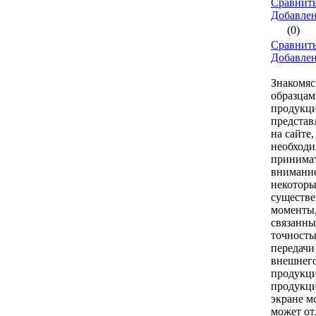
Сравнить
Добавле
(0)
Сравнить
Добавле
Знакомяс
образцам
продукци
предста
на сайте,
необход
принимат
внимани
некоторы
существ
моменты
связанны
точност
передачи
внешнего
продукци
продукци
экране м
может от