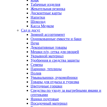
Кофе
Табачные изделия
Жевательная резинка
Дисконтные карты
Напитки
Шоколад
Касса Медком
Сад и досуг
Зимний ассортимент
Оцинкованные емкости и баки
Печи
Декоративные товары
Мешки п/п, сетка для овощей
Укрывной материал
Удобрения и средства защиты
Семена
Парники, теплицы
Полив
Умывальники, рукомойники
Товары для отдыха и туризма
Цветочные горшки
Средства по уходу за выгребными ямами и
септиками
Ящики почтовые
Посадочный материал