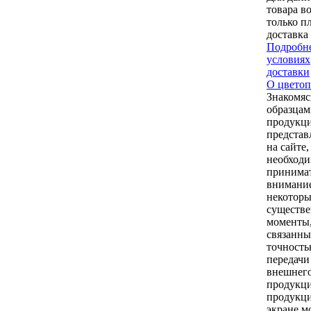
товара в
только п
доставка
Подробне
условиях
доставки
О цветоп
Знакомяс
образцам
продукци
предста
на сайте,
необход
принимат
внимани
некоторы
существ
моменты
связанны
точност
передачи
внешнего
продукци
продукци
экране м