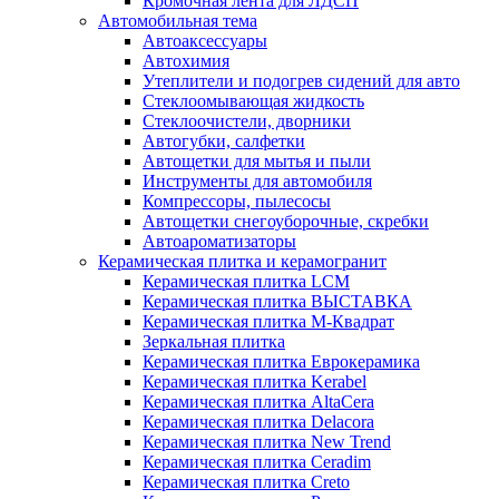
Кромочная лента для ЛДСП
Автомобильная тема
Автоаксессуары
Автохимия
Утеплители и подогрев сидений для авто
Стеклоомывающая жидкость
Стеклоочистели, дворники
Автогубки, салфетки
Автощетки для мытья и пыли
Инструменты для автомобиля
Компрессоры, пылесосы
Автощетки снегоуборочные, скребки
Автоароматизаторы
Керамическая плитка и керамогранит
Керамическая плитка LCM
Керамическая плитка ВЫСТАВКА
Керамическая плитка М-Квадрат
Зеркальная плитка
Керамическая плитка Еврокерамика
Керамическая плитка Kerabel
Керамическая плитка AltaCera
Керамическая плитка Delacora
Керамическая плитка New Trend
Керамическая плитка Ceradim
Керамическая плитка Creto