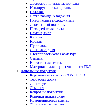
Древесно-плитные материалы
Изолирующие материалы
Потолок
Сетка рабица, кладочная
Пластиковые подоконники
Деревянный погонаж
Пазогребневая плита
Цемент, гипс
Кирпич
Кровля
Проволока
Сетка фасадная
Стеклопластиковая арматура
Сайдинг
Водосточная система
Материалы для строительства из ГКЛ
Напольные покрытия
Керамическая плитка CONCEPT GT
Террасная доска
Линолеум
Ламинат
Ковровые покрытия
Коврики придверные
Кварцвиниловая плитка
Линолеум, аксессуары