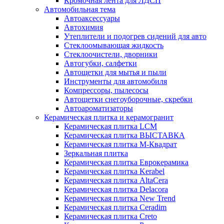
Кромочная лента для ЛДСП
Автомобильная тема
Автоаксессуары
Автохимия
Утеплители и подогрев сидений для авто
Стеклоомывающая жидкость
Стеклоочистели, дворники
Автогубки, салфетки
Автощетки для мытья и пыли
Инструменты для автомобиля
Компрессоры, пылесосы
Автощетки снегоуборочные, скребки
Автоароматизаторы
Керамическая плитка и керамогранит
Керамическая плитка LCM
Керамическая плитка ВЫСТАВКА
Керамическая плитка М-Квадрат
Зеркальная плитка
Керамическая плитка Еврокерамика
Керамическая плитка Kerabel
Керамическая плитка AltaCera
Керамическая плитка Delacora
Керамическая плитка New Trend
Керамическая плитка Ceradim
Керамическая плитка Creto