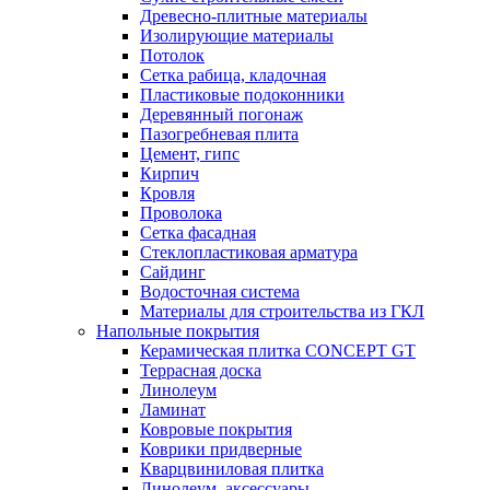
Древесно-плитные материалы
Изолирующие материалы
Потолок
Сетка рабица, кладочная
Пластиковые подоконники
Деревянный погонаж
Пазогребневая плита
Цемент, гипс
Кирпич
Кровля
Проволока
Сетка фасадная
Стеклопластиковая арматура
Сайдинг
Водосточная система
Материалы для строительства из ГКЛ
Напольные покрытия
Керамическая плитка CONCEPT GT
Террасная доска
Линолеум
Ламинат
Ковровые покрытия
Коврики придверные
Кварцвиниловая плитка
Линолеум, аксессуары