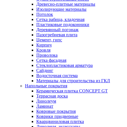
Древесно-плитные материалы
Изолирующие материалы
Потолок
Сетка рабица, кладочная
Пластиковые подоконники
Деревянный погонаж
Пазогребневая плита
Цемент, гипс
Кирпич
Кровля
Проволока
Сетка фасадная
Стеклопластиковая арматура
Сайдинг
Водосточная система
Материалы для строительства из ГКЛ
Напольные покрытия
Керамическая плитка CONCEPT GT
Террасная доска
Линолеум
Ламинат
Ковровые покрытия
Коврики придверные
Кварцвиниловая плитка
Линолеум, аксессуары