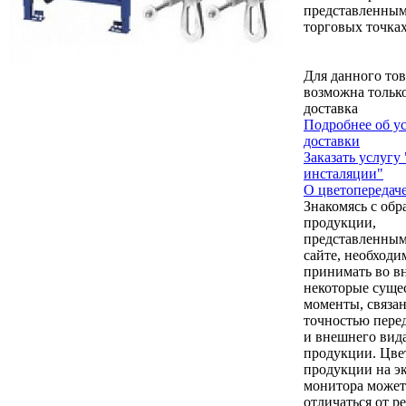
представленным
торговых точках
Для данного тов
возможна тольк
доставка
Подробнее об у
доставки
Заказать услуг
инсталяции"
О цветопередач
Знакомясь с обр
продукции,
представленным
сайте, необходи
принимать во в
некоторые суще
моменты, связа
точностью пере
и внешнего вид
продукции. Цве
продукции на э
монитора может
отличаться от р