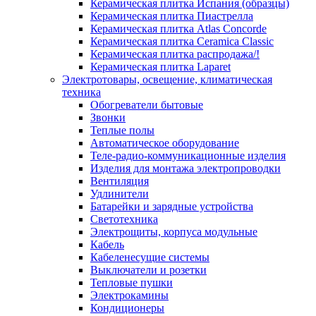
Керамическая плитка Испания (образцы)
Керамическая плитка Пиастрелла
Керамическая плитка Atlas Concorde
Керамическая плитка Ceramica Classic
Керамическая плитка распродажа/!
Керамическая плитка Laparet
Электротовары, освещение, климатическая
техника
Обогреватели бытовые
Звонки
Теплые полы
Автоматическое оборудование
Теле-радио-коммуникационные изделия
Изделия для монтажа электропроводки
Вентиляция
Удлинители
Батарейки и зарядные устройства
Светотехника
Электрощиты, корпуса модульные
Кабель
Кабеленесущие системы
Выключатели и розетки
Тепловые пушки
Электрокамины
Кондиционеры