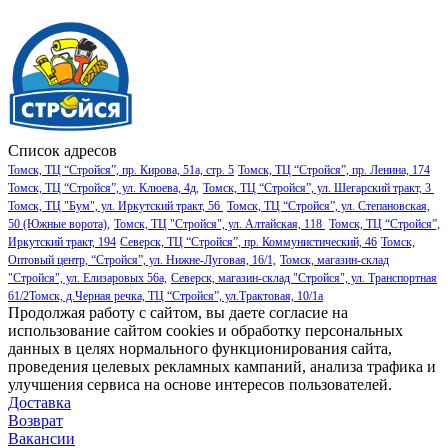
Список адресов
Томск, ТЦ “Стройся”, пр. Кирова, 51а, стр. 5
Томск, ТЦ “Стройся”, пр. Ленина, 174
Томск, ТЦ “Стройся”, ул. Клюева, 4д,
Томск, ТЦ “Стройся”, ул. Шегарский тракт, 3
Томск, ТЦ "Бум", ул. Иркутский тракт, 56
Томск, ТЦ “Стройся”, ул. Степановская,
50 (Южные ворота),
Томск, ТЦ "Стройся", ул. Алтайская, 118
Томск, ТЦ “Стройся”,
Иркутский тракт, 194
Северск, ТЦ “Стройся”, пр. Коммунистический, 46
Томск,
Оптовый центр, “Стройся”, ул. Нижне-Луговая, 16/1,
Томск, магазин-склад
"Стройся", ул. Елизаровых 56а,
Северск, магазин-склад "Стройся", ул. Транспортная
61/2
Томск, д.Черная речка, ТЦ “Стройся”, ул.Трактовая, 10/1а
Продолжая работу с сайтом, вы даете согласие на
использование сайтом cookies и обработку персональных
данных в целях нормального функционирования сайта,
проведения целевых рекламных кампаний, анализа трафика и
улучшения сервиса на основе интересов пользователей.
Доставка
Возврат
Вакансии