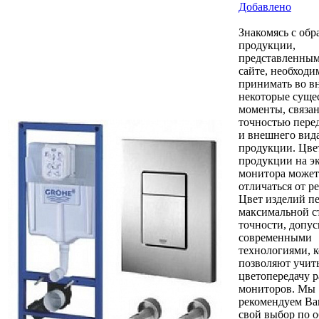
Добавлено
Знакомясь с обр
продукции,
представленным
сайте, необходи
принимать во в
некоторые суще
моменты, связа
точностью пере
и внешнего вид
продукции. Цве
продукции на э
монитора может
отличаться от р
Цвет изделий пе
максимальной с
точности, допу
современными
технологиями, 
позволяют учит
цветопередачу 
мониторов. Мы
рекомендуем Ва
свой выбор по о