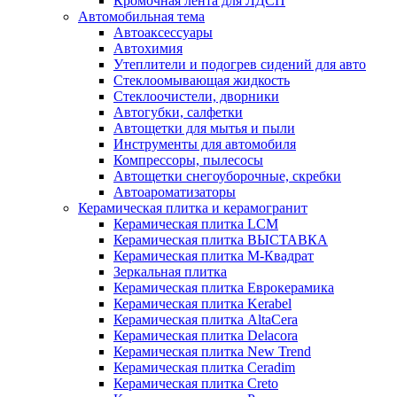
Кромочная лента для ЛДСП
Автомобильная тема
Автоаксессуары
Автохимия
Утеплители и подогрев сидений для авто
Стеклоомывающая жидкость
Стеклоочистели, дворники
Автогубки, салфетки
Автощетки для мытья и пыли
Инструменты для автомобиля
Компрессоры, пылесосы
Автощетки снегоуборочные, скребки
Автоароматизаторы
Керамическая плитка и керамогранит
Керамическая плитка LCM
Керамическая плитка ВЫСТАВКА
Керамическая плитка М-Квадрат
Зеркальная плитка
Керамическая плитка Еврокерамика
Керамическая плитка Kerabel
Керамическая плитка AltaCera
Керамическая плитка Delacora
Керамическая плитка New Trend
Керамическая плитка Ceradim
Керамическая плитка Creto