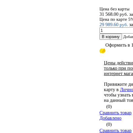
Цена без карты
Инс
31 568.00
з
руб.
Цена по карте 5
29 989.60
з
руб.
В корзину
Доба
Оформить в 
Цены действи
только при по
интернет маг
Привяжите д
карту в
Лично
чтобы узнать
на данный то
(0)
Сравнить товар
Добавлено
(0)
Сравнить товар