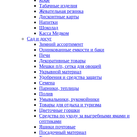
Кофе
Табачные изделия
Жевательная резинка
Дисконтные карты
Напитки
Шоколад
Касса Медком
Сад и досуг
Зимний ассортимент
Оцинкованные емкости и баки
Печи
Декоративные товары
Мешки п/п, сетка для овощей
Укрывной материал
Удобрения и средства защиты
Семена
Парники, теплицы
Полив
Умывальники, рукомойники
Товары для отдыха и туризма
Цветочные горшки
Средства по уходу за выгребными ямами и
септиками
Ящики почтовые
Посадочный материал