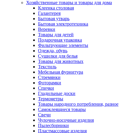
Хозяйственные товары и товары для дома
Клеенка столовая
Галантерея
Бытовая утварь
Бытовая электротехника
Веревки
Товары для детей
Подарочная упаковка
Фильтрующие элементы
Одежда, обувь
Сушилки для белья
Товары для животных
Текстиль
Мебельная фурнитура
Стремянки
Фоторамки
Спички
Гладильные доски
Термометры
Товары народного потребления, разное
Самоклеящиеся товары
Свечи
Чулочно-носочные изделия
Пылесборники
Пластмассовые изделия