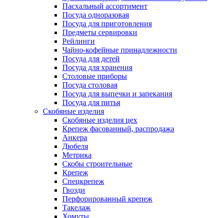
Пасхальный ассортимент
Посуда одноразовая
Посуда для приготовления
Предметы сервировки
Рейлинги
Чайно-кофейные принадлежности
Посуда для детей
Посуда для хранения
Столовые приборы
Посуда столовая
Посуда для выпечки и запекания
Посуда для питья
Скобяные изделия
Скобяные изделия цех
Крепеж фасованный, распродажа
Анкера
Дюбеля
Метрика
Скобы строительные
Крепеж
Спецкрепеж
Гвозди
Перфорированный крепеж
Такелаж
Хомуты