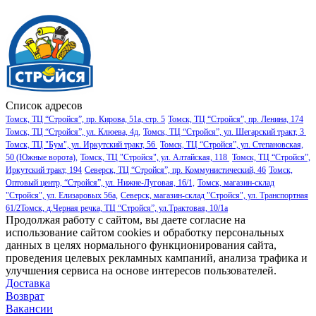
Список адресов
Томск, ТЦ “Стройся”, пр. Кирова, 51а, стр. 5
Томск, ТЦ “Стройся”, пр. Ленина, 174
Томск, ТЦ “Стройся”, ул. Клюева, 4д,
Томск, ТЦ “Стройся”, ул. Шегарский тракт, 3
Томск, ТЦ "Бум", ул. Иркутский тракт, 56
Томск, ТЦ “Стройся”, ул. Степановская,
50 (Южные ворота),
Томск, ТЦ "Стройся", ул. Алтайская, 118
Томск, ТЦ “Стройся”,
Иркутский тракт, 194
Северск, ТЦ “Стройся”, пр. Коммунистический, 46
Томск,
Оптовый центр, “Стройся”, ул. Нижне-Луговая, 16/1,
Томск, магазин-склад
"Стройся", ул. Елизаровых 56а,
Северск, магазин-склад "Стройся", ул. Транспортная
61/2
Томск, д.Черная речка, ТЦ “Стройся”, ул.Трактовая, 10/1а
Продолжая работу с сайтом, вы даете согласие на
использование сайтом cookies и обработку персональных
данных в целях нормального функционирования сайта,
проведения целевых рекламных кампаний, анализа трафика и
улучшения сервиса на основе интересов пользователей.
Доставка
Возврат
Вакансии