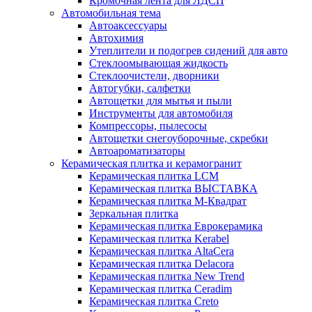
Кромочная лента для ЛДСП
Автомобильная тема
Автоаксессуары
Автохимия
Утеплители и подогрев сидений для авто
Стеклоомывающая жидкость
Стеклоочистели, дворники
Автогубки, салфетки
Автощетки для мытья и пыли
Инструменты для автомобиля
Компрессоры, пылесосы
Автощетки снегоуборочные, скребки
Автоароматизаторы
Керамическая плитка и керамогранит
Керамическая плитка LCM
Керамическая плитка ВЫСТАВКА
Керамическая плитка М-Квадрат
Зеркальная плитка
Керамическая плитка Еврокерамика
Керамическая плитка Kerabel
Керамическая плитка AltaCera
Керамическая плитка Delacora
Керамическая плитка New Trend
Керамическая плитка Ceradim
Керамическая плитка Creto