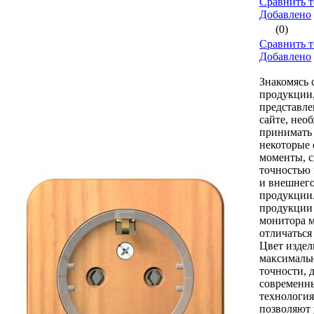
Сравнить т
Добавлено
(0)
Сравнить т
Добавлено
Знакомясь 
продукции
представл
сайте, нео
принимать
некоторые
моменты, с
точностью 
и внешнего
продукции
продукции 
монитора 
отличаться
Цвет издел
максималь
точности, 
современн
технология
позволяют