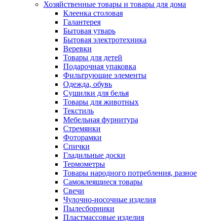
Хозяйственные товары и товары для дома
Клеенка столовая
Галантерея
Бытовая утварь
Бытовая электротехника
Веревки
Товары для детей
Подарочная упаковка
Фильтрующие элементы
Одежда, обувь
Сушилки для белья
Товары для животных
Текстиль
Мебельная фурнитура
Стремянки
Фоторамки
Спички
Гладильные доски
Термометры
Товары народного потребления, разное
Самоклеящиеся товары
Свечи
Чулочно-носочные изделия
Пылесборники
Пластмассовые изделия