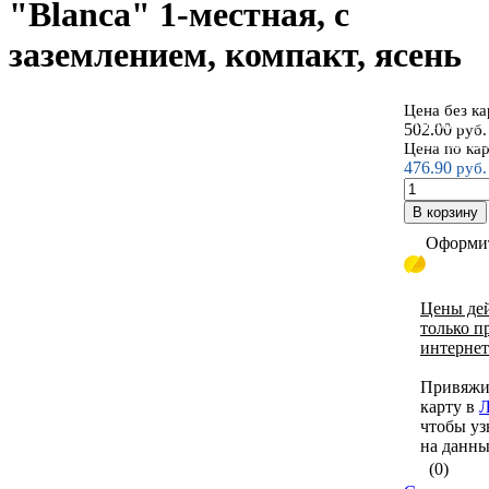
"Blanca" 1-местная, с
заземлением, компакт, ясень
Цена без к
Открытая ус
502.00
руб.
Schneider Elec
Цена по ка
476.90
руб.
В корзину
Оформит
Цены де
только п
интернет
Привяжи
карту в
Л
чтобы уз
на данны
(0)