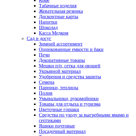
Кофе
Табачные изделия
Жевательная резинка
Дисконтные карты
Напитки
Шоколад
Касса Медком
Сад и досуг
Зимний ассортимент
Оцинкованные емкости и баки
Печи
Декоративные товары
Мешки п/п, сетка для овощей
Укрывной материал
Удобрения и средства защиты
Семена
Парники, теплицы
Полив
Умывальники, рукомойники
Товары для отдыха и туризма
Цветочные горшки
Средства по уходу за выгребными ямами и
септиками
Ящики почтовые
Посадочный материал