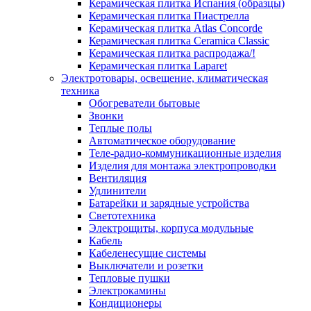
Керамическая плитка Испания (образцы)
Керамическая плитка Пиастрелла
Керамическая плитка Atlas Concorde
Керамическая плитка Ceramica Classic
Керамическая плитка распродажа/!
Керамическая плитка Laparet
Электротовары, освещение, климатическая
техника
Обогреватели бытовые
Звонки
Теплые полы
Автоматическое оборудование
Теле-радио-коммуникационные изделия
Изделия для монтажа электропроводки
Вентиляция
Удлинители
Батарейки и зарядные устройства
Светотехника
Электрощиты, корпуса модульные
Кабель
Кабеленесущие системы
Выключатели и розетки
Тепловые пушки
Электрокамины
Кондиционеры