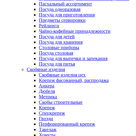
Пасхальный ассортимент
Посуда одноразовая
Посуда для приготовления
Предметы сервировки
Рейлинги
Чайно-кофейные принадлежности
Посуда для детей
Посуда для хранения
Столовые приборы
Посуда столовая
Посуда для выпечки и запекания
Посуда для питья
Скобяные изделия
Скобяные изделия цех
Крепеж фасованный, распродажа
Анкера
Дюбеля
Метрика
Скобы строительные
Крепеж
Спецкрепеж
Гвозди
Перфорированный крепеж
Такелаж
Хомуты