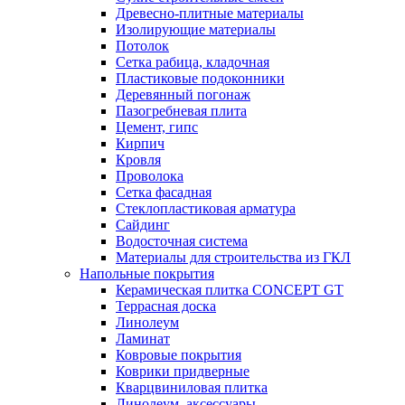
Древесно-плитные материалы
Изолирующие материалы
Потолок
Сетка рабица, кладочная
Пластиковые подоконники
Деревянный погонаж
Пазогребневая плита
Цемент, гипс
Кирпич
Кровля
Проволока
Сетка фасадная
Стеклопластиковая арматура
Сайдинг
Водосточная система
Материалы для строительства из ГКЛ
Напольные покрытия
Керамическая плитка CONCEPT GT
Террасная доска
Линолеум
Ламинат
Ковровые покрытия
Коврики придверные
Кварцвиниловая плитка
Линолеум, аксессуары