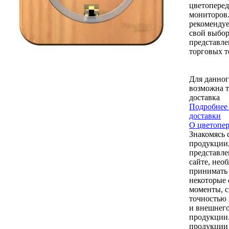
цветоперед
мониторов
рекомендуе
свой выбор
представл
торговых т
Для данног
возможна т
доставка
Подробнее 
доставки
О цветопер
Знакомясь 
продукции
представл
сайте, нео
принимать
некоторые
моменты, с
точностью 
и внешнего
продукции
продукции 