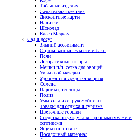
Кофе
Табачные изделия
Жевательная резинка
Дисконтные карты
Напитки
Шоколад
Касса Медком
Сад и досуг
Зимний ассортимент
Оцинкованные емкости и баки
Печи
Декоративные товары
Мешки п/п, сетка для овощей
Укрывной материал
Удобрения и средства защиты
Семена
Парники, теплицы
Полив
Умывальники, рукомойники
Товары для отдыха и туризма
Цветочные горшки
Средства по уходу за выгребными ямами и
септиками
Ящики почтовые
Посадочный материал