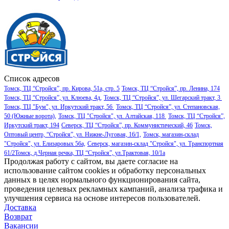
Список адресов
Томск, ТЦ “Стройся”, пр. Кирова, 51а, стр. 5
Томск, ТЦ “Стройся”, пр. Ленина, 174
Томск, ТЦ “Стройся”, ул. Клюева, 4д,
Томск, ТЦ “Стройся”, ул. Шегарский тракт, 3
Томск, ТЦ "Бум", ул. Иркутский тракт, 56
Томск, ТЦ “Стройся”, ул. Степановская,
50 (Южные ворота),
Томск, ТЦ "Стройся", ул. Алтайская, 118
Томск, ТЦ “Стройся”,
Иркутский тракт, 194
Северск, ТЦ “Стройся”, пр. Коммунистический, 46
Томск,
Оптовый центр, “Стройся”, ул. Нижне-Луговая, 16/1,
Томск, магазин-склад
"Стройся", ул. Елизаровых 56а,
Северск, магазин-склад "Стройся", ул. Транспортная
61/2
Томск, д.Черная речка, ТЦ “Стройся”, ул.Трактовая, 10/1а
Продолжая работу с сайтом, вы даете согласие на
использование сайтом cookies и обработку персональных
данных в целях нормального функционирования сайта,
проведения целевых рекламных кампаний, анализа трафика и
улучшения сервиса на основе интересов пользователей.
Доставка
Возврат
Вакансии