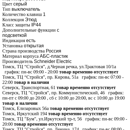
Цвет
серый
Тип
выключатель
Количество клавиш
1
Коллекция
Этюд
Класс защиты
IP44
Дополнительные функции
с
подсветкой
Индикация
есть
Установка
открытая
Страна производства
Россия
Материал корпуса
АБС-пластик
Производитель
Schneider Electric
Томск, ТЦ “Стройся”, д.Черная речка, ул.Трактовая 10/1а
график:
пн-вс 09:00 - 20:00
товар временно отсутствует
Томск, ТЦ “Стройся”, пр. Кирова, 51а
график:
пн-вс 07:00 -
22:00
товар в наличии
Северск, Транспортная, 61
товар временно отсутствует
Северск, ТЦ "Стройся", пр. Коммунистический, 46
график:
пн-пт с 09:00 до 20:00 , сб с 10:00 до 20:00, вс с 10:00 до 19:00
товар в наличии
Томск, Елизаровых 56а
товар временно отсутствует
Томск, Иркутский 194
товар временно отсутствует
Томск, ТЦ "Бум", ул.Иркутский тр-т, 56
график:
пн-вс 09:00 -
20:00
товар временно отсутствует
Томск, ТЦ "Стройся", пр. Ленина, 174
график:
пн-вс 08:00 -