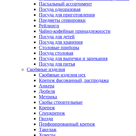
Пасхальный ассортимент
Посуда одноразовая
Посуда для приготовления
Предметы сервировки
Рейлинги
Чайно-кофейные принадлежности
Посуда для детей
Посуда для хранения
Столовые приборы
Посуда столовая
Посуда для выпечки и запекания
Посуда для питья
Скобяные изделия
Скобяные изделия цех
Крепеж фасованный, распродажа
Анкера
Дюбеля
Метрика
Скобы строительные
Крепеж
Спецкрепеж
Гвозди
Перфорированный крепеж
Такелаж
Хомуты