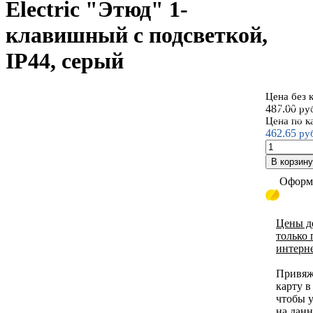
Electric "Этюд" 1-
клавишный с подсветкой,
IP44, серый
Цена без 
Открытая у
487.00
ру
Schneider El
Цена по к
462.65
ру
В корзину
Оформи
Цены д
только 
интерн
Привяж
карту 
чтобы у
на дан