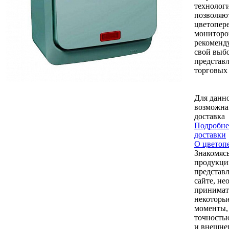
технологи
позволяю
цветопер
мониторо
рекоменд
свой выбо
представ
торговых 
Для данно
возможна
доставка
Подробне
доставки
О цветоп
Знакомясь
продукци
представ
сайте, не
принимат
некоторы
моменты,
точностью
и внешне