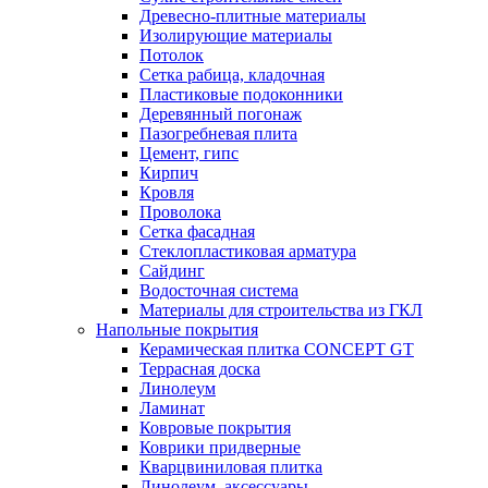
Древесно-плитные материалы
Изолирующие материалы
Потолок
Сетка рабица, кладочная
Пластиковые подоконники
Деревянный погонаж
Пазогребневая плита
Цемент, гипс
Кирпич
Кровля
Проволока
Сетка фасадная
Стеклопластиковая арматура
Сайдинг
Водосточная система
Материалы для строительства из ГКЛ
Напольные покрытия
Керамическая плитка CONCEPT GT
Террасная доска
Линолеум
Ламинат
Ковровые покрытия
Коврики придверные
Кварцвиниловая плитка
Линолеум, аксессуары