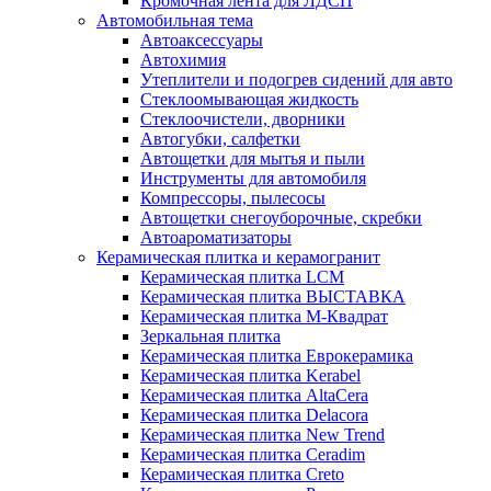
Кромочная лента для ЛДСП
Автомобильная тема
Автоаксессуары
Автохимия
Утеплители и подогрев сидений для авто
Стеклоомывающая жидкость
Стеклоочистели, дворники
Автогубки, салфетки
Автощетки для мытья и пыли
Инструменты для автомобиля
Компрессоры, пылесосы
Автощетки снегоуборочные, скребки
Автоароматизаторы
Керамическая плитка и керамогранит
Керамическая плитка LCM
Керамическая плитка ВЫСТАВКА
Керамическая плитка М-Квадрат
Зеркальная плитка
Керамическая плитка Еврокерамика
Керамическая плитка Kerabel
Керамическая плитка AltaCera
Керамическая плитка Delacora
Керамическая плитка New Trend
Керамическая плитка Ceradim
Керамическая плитка Creto