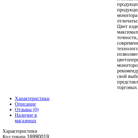
продукци
продукци
монитора
отличатьс
Цвет изде
максимал
точности
совреме
технологи
позволяю
цветопер
мониторо
рекоменд
свой выбо
представ
торговых 
Характеристики
Описание
Отзывы
(0)
Наличие в
магазинах
Характеристики
Код товара
16990019