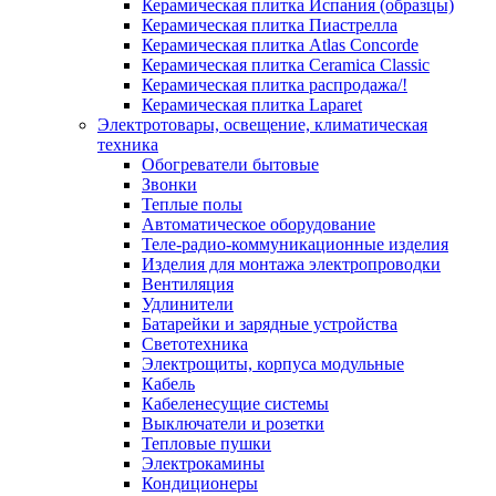
Керамическая плитка Испания (образцы)
Керамическая плитка Пиастрелла
Керамическая плитка Atlas Concorde
Керамическая плитка Ceramica Classic
Керамическая плитка распродажа/!
Керамическая плитка Laparet
Электротовары, освещение, климатическая
техника
Обогреватели бытовые
Звонки
Теплые полы
Автоматическое оборудование
Теле-радио-коммуникационные изделия
Изделия для монтажа электропроводки
Вентиляция
Удлинители
Батарейки и зарядные устройства
Светотехника
Электрощиты, корпуса модульные
Кабель
Кабеленесущие системы
Выключатели и розетки
Тепловые пушки
Электрокамины
Кондиционеры