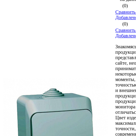
(0)
Сравнить
Добавлен
(0)
Сравнить
Добавлен
Знакомясь
продукци
представ
сайте, не
принимат
некоторы
моменты,
точностью
и внешне
продукци
продукци
монитора
отличатьс
Цвет изде
максимал
точности
совреме