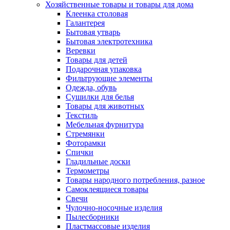
Хозяйственные товары и товары для дома
Клеенка столовая
Галантерея
Бытовая утварь
Бытовая электротехника
Веревки
Товары для детей
Подарочная упаковка
Фильтрующие элементы
Одежда, обувь
Сушилки для белья
Товары для животных
Текстиль
Мебельная фурнитура
Стремянки
Фоторамки
Спички
Гладильные доски
Термометры
Товары народного потребления, разное
Самоклеящиеся товары
Свечи
Чулочно-носочные изделия
Пылесборники
Пластмассовые изделия