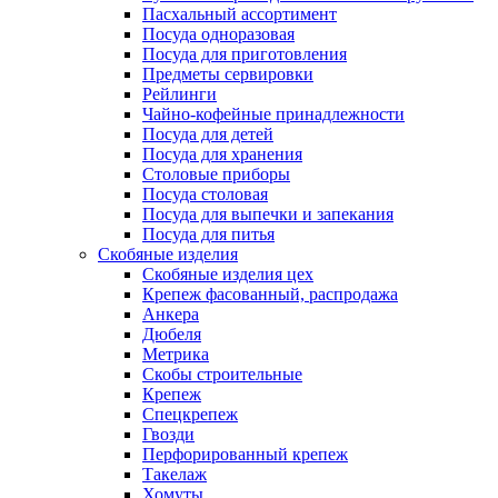
Пасхальный ассортимент
Посуда одноразовая
Посуда для приготовления
Предметы сервировки
Рейлинги
Чайно-кофейные принадлежности
Посуда для детей
Посуда для хранения
Столовые приборы
Посуда столовая
Посуда для выпечки и запекания
Посуда для питья
Скобяные изделия
Скобяные изделия цех
Крепеж фасованный, распродажа
Анкера
Дюбеля
Метрика
Скобы строительные
Крепеж
Спецкрепеж
Гвозди
Перфорированный крепеж
Такелаж
Хомуты