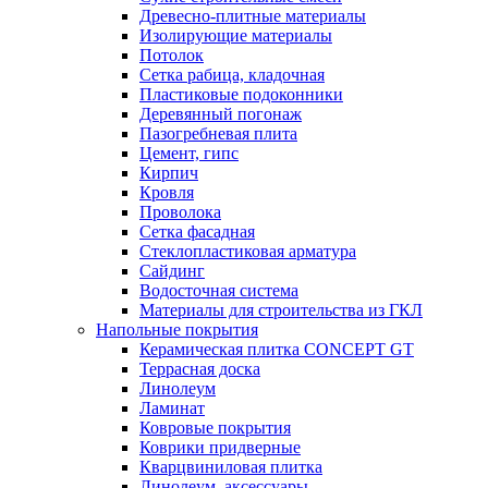
Древесно-плитные материалы
Изолирующие материалы
Потолок
Сетка рабица, кладочная
Пластиковые подоконники
Деревянный погонаж
Пазогребневая плита
Цемент, гипс
Кирпич
Кровля
Проволока
Сетка фасадная
Стеклопластиковая арматура
Сайдинг
Водосточная система
Материалы для строительства из ГКЛ
Напольные покрытия
Керамическая плитка CONCEPT GT
Террасная доска
Линолеум
Ламинат
Ковровые покрытия
Коврики придверные
Кварцвиниловая плитка
Линолеум, аксессуары