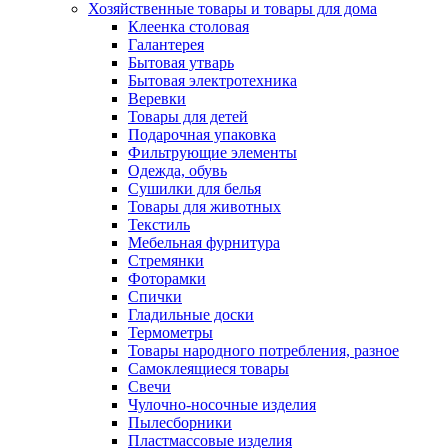
Хозяйственные товары и товары для дома
Клеенка столовая
Галантерея
Бытовая утварь
Бытовая электротехника
Веревки
Товары для детей
Подарочная упаковка
Фильтрующие элементы
Одежда, обувь
Сушилки для белья
Товары для животных
Текстиль
Мебельная фурнитура
Стремянки
Фоторамки
Спички
Гладильные доски
Термометры
Товары народного потребления, разное
Самоклеящиеся товары
Свечи
Чулочно-носочные изделия
Пылесборники
Пластмассовые изделия