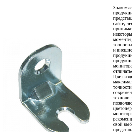
Знакомяс
продукци
представ
сайте, н
принимат
некоторы
моменты,
точность
и внешне
продукци
продукци
монитор
отличать
Цвет изд
максимал
точности
совреме
технолог
позволяю
цветопер
монитор
рекоменд
свой выб
представ