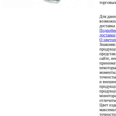
торговых
Для данн
возможна
доставка
Подробне
доставки
О цветоп
Знакомяс
продукци
представ
сайте, н
принимат
некоторы
моменты,
точность
и внешне
продукци
продукци
монитор
отличать
Цвет изд
максимал
точности