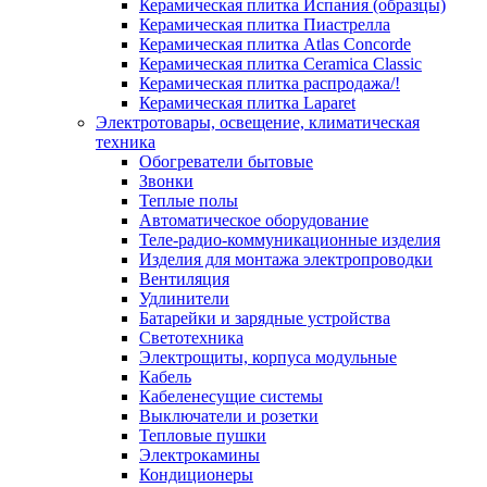
Керамическая плитка Испания (образцы)
Керамическая плитка Пиастрелла
Керамическая плитка Atlas Concorde
Керамическая плитка Ceramica Classic
Керамическая плитка распродажа/!
Керамическая плитка Laparet
Электротовары, освещение, климатическая
техника
Обогреватели бытовые
Звонки
Теплые полы
Автоматическое оборудование
Теле-радио-коммуникационные изделия
Изделия для монтажа электропроводки
Вентиляция
Удлинители
Батарейки и зарядные устройства
Светотехника
Электрощиты, корпуса модульные
Кабель
Кабеленесущие системы
Выключатели и розетки
Тепловые пушки
Электрокамины
Кондиционеры