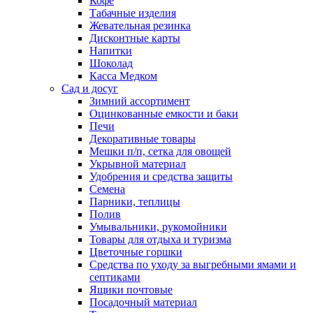
Кофе
Табачные изделия
Жевательная резинка
Дисконтные карты
Напитки
Шоколад
Касса Медком
Сад и досуг
Зимний ассортимент
Оцинкованные емкости и баки
Печи
Декоративные товары
Мешки п/п, сетка для овощей
Укрывной материал
Удобрения и средства защиты
Семена
Парники, теплицы
Полив
Умывальники, рукомойники
Товары для отдыха и туризма
Цветочные горшки
Средства по уходу за выгребными ямами и
септиками
Ящики почтовые
Посадочный материал