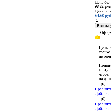
Цена без
Соедините
68.00
руб
для мебел
Цена по 
64.60
руб
В корзин
Оформ
Цены д
только
интерн
Привя
карту 
чтобы 
на дан
(0)
Сравнить
Добавле
(0)
Сравнить
Добавле