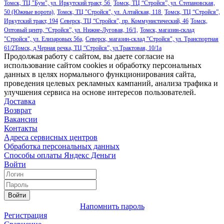
Томск, ТЦ "Бум", ул. Иркутский тракт, 56
Томск, ТЦ “Стройся”, ул. Степановская,
50 (Южные ворота),
Томск, ТЦ "Стройся", ул. Алтайская, 118
Томск, ТЦ “Стройся”,
Иркутский тракт, 194
Северск, ТЦ “Стройся”, пр. Коммунистический, 46
Томск,
Оптовый центр, “Стройся”, ул. Нижне-Луговая, 16/1,
Томск, магазин-склад
"Стройся", ул. Елизаровых 56а,
Северск, магазин-склад "Стройся", ул. Транспортная
61/2
Томск, д.Черная речка, ТЦ “Стройся”, ул.Трактовая, 10/1а
Продолжая работу с сайтом, вы даете согласие на
использование сайтом cookies и обработку персональных
данных в целях нормального функционирования сайта,
проведения целевых рекламных кампаний, анализа трафика и
улучшения сервиса на основе интересов пользователей.
Доставка
Возврат
Вакансии
Контакты
Адреса сервисных центров
Обработка персональных данных
Способы оплаты
Яндекс Деньги
Войти
Войти
Напомнить пароль
Регистрация