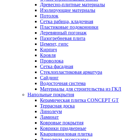
Древесно-плитные материалы
Изолирующие материалы
Потолок
Сетка рабица, кладочная
Пластиковые подоконники
Деревянный погонаж
Пазогребневая плита
Цемент, гипс
Кирпич
Кровля
Проволока
Сетка фасадная
Стеклопластиковая арматура
Сайдинг
Водосточная система
Материалы для строительства из ГКЛ
Напольные покрытия
Керамическая плитка CONCEPT GT
Террасная доска
Линолеум
Ламинат
Ковровые покрытия
Коврики придверные
Кварцвиниловая плитка
Линолеум, аксессуары