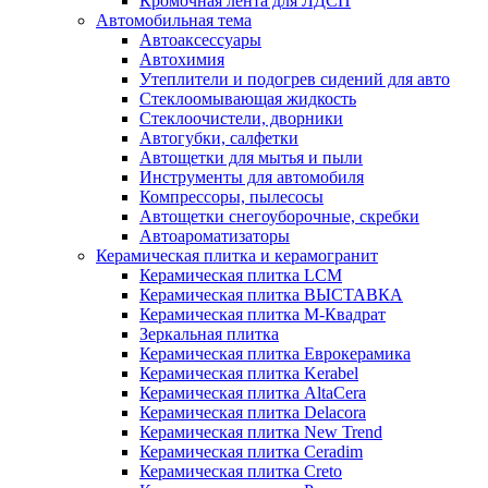
Кромочная лента для ЛДСП
Автомобильная тема
Автоаксессуары
Автохимия
Утеплители и подогрев сидений для авто
Стеклоомывающая жидкость
Стеклоочистели, дворники
Автогубки, салфетки
Автощетки для мытья и пыли
Инструменты для автомобиля
Компрессоры, пылесосы
Автощетки снегоуборочные, скребки
Автоароматизаторы
Керамическая плитка и керамогранит
Керамическая плитка LCM
Керамическая плитка ВЫСТАВКА
Керамическая плитка М-Квадрат
Зеркальная плитка
Керамическая плитка Еврокерамика
Керамическая плитка Kerabel
Керамическая плитка AltaCera
Керамическая плитка Delacora
Керамическая плитка New Trend
Керамическая плитка Ceradim
Керамическая плитка Creto