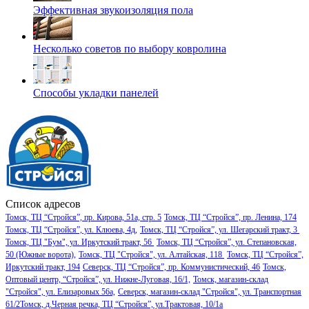
Эффективная звукоизоляция пола
Несколько советов по выбору ковролина
Способы укладки панелей
Список адресов
Томск, ТЦ “Стройся”, пр. Кирова, 51а, стр. 5
Томск, ТЦ “Стройся”, пр. Ленина, 174
Томск, ТЦ “Стройся”, ул. Клюева, 4д,
Томск, ТЦ “Стройся”, ул. Шегарский тракт, 3
Томск, ТЦ "Бум", ул. Иркутский тракт, 56
Томск, ТЦ “Стройся”, ул. Степановская,
50 (Южные ворота),
Томск, ТЦ "Стройся", ул. Алтайская, 118
Томск, ТЦ “Стройся”,
Иркутский тракт, 194
Северск, ТЦ “Стройся”, пр. Коммунистический, 46
Томск,
Оптовый центр, “Стройся”, ул. Нижне-Луговая, 16/1,
Томск, магазин-склад
"Стройся", ул. Елизаровых 56а,
Северск, магазин-склад "Стройся", ул. Транспортная
61/2
Томск, д.Черная речка, ТЦ “Стройся”, ул.Трактовая, 10/1а