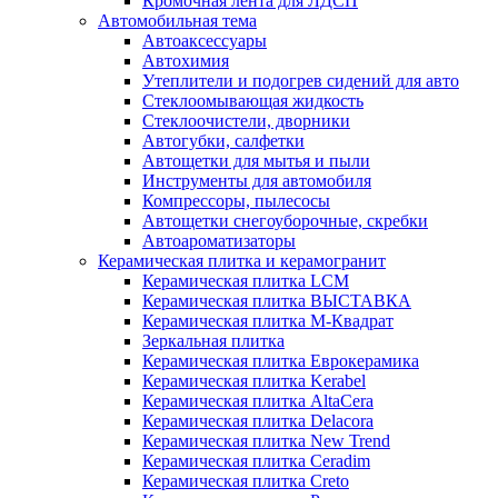
Кромочная лента для ЛДСП
Автомобильная тема
Автоаксессуары
Автохимия
Утеплители и подогрев сидений для авто
Стеклоомывающая жидкость
Стеклоочистели, дворники
Автогубки, салфетки
Автощетки для мытья и пыли
Инструменты для автомобиля
Компрессоры, пылесосы
Автощетки снегоуборочные, скребки
Автоароматизаторы
Керамическая плитка и керамогранит
Керамическая плитка LCM
Керамическая плитка ВЫСТАВКА
Керамическая плитка М-Квадрат
Зеркальная плитка
Керамическая плитка Еврокерамика
Керамическая плитка Kerabel
Керамическая плитка AltaCera
Керамическая плитка Delacora
Керамическая плитка New Trend
Керамическая плитка Ceradim
Керамическая плитка Creto