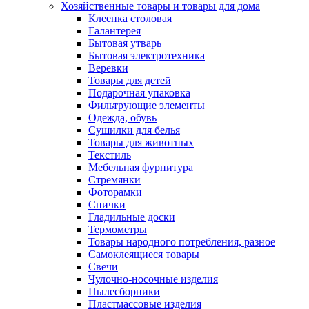
Хозяйственные товары и товары для дома
Клеенка столовая
Галантерея
Бытовая утварь
Бытовая электротехника
Веревки
Товары для детей
Подарочная упаковка
Фильтрующие элементы
Одежда, обувь
Сушилки для белья
Товары для животных
Текстиль
Мебельная фурнитура
Стремянки
Фоторамки
Спички
Гладильные доски
Термометры
Товары народного потребления, разное
Самоклеящиеся товары
Свечи
Чулочно-носочные изделия
Пылесборники
Пластмассовые изделия