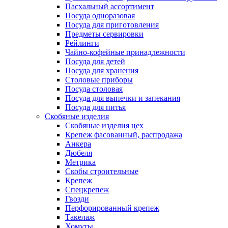
Пасхальный ассортимент
Посуда одноразовая
Посуда для приготовления
Предметы сервировки
Рейлинги
Чайно-кофейные принадлежности
Посуда для детей
Посуда для хранения
Столовые приборы
Посуда столовая
Посуда для выпечки и запекания
Посуда для питья
Скобяные изделия
Скобяные изделия цех
Крепеж фасованный, распродажа
Анкера
Дюбеля
Метрика
Скобы строительные
Крепеж
Спецкрепеж
Гвозди
Перфорированный крепеж
Такелаж
Хомуты