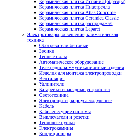
Керамическая плитка Испания (образцы)
Керамическая плитка Пиастрелла
Керамическая плитка Atlas Concorde
Керамическая плитка Ceramica Classic
Керамическая плитка распродажа/!
Керамическая плитка Laparet
Электротовары, освещение, климатическая
техника
Обогреватели бытовые
Звонки
Теплые полы
Автоматическое оборудование
Теле-радио-коммуникационные изделия
Изделия для монтажа электропроводки
Вентиляция
Удлинители
Батарейки и зарядные устройства
Светотехника
Электрощиты, корпуса модульные
Кабель
Кабеленесущие системы
Выключатели и розетки
Тепловые пушки
Электрокамины
Кондиционеры