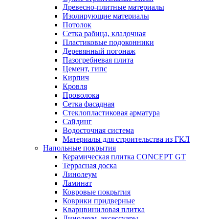
Древесно-плитные материалы
Изолирующие материалы
Потолок
Сетка рабица, кладочная
Пластиковые подоконники
Деревянный погонаж
Пазогребневая плита
Цемент, гипс
Кирпич
Кровля
Проволока
Сетка фасадная
Стеклопластиковая арматура
Сайдинг
Водосточная система
Материалы для строительства из ГКЛ
Напольные покрытия
Керамическая плитка CONCEPT GT
Террасная доска
Линолеум
Ламинат
Ковровые покрытия
Коврики придверные
Кварцвиниловая плитка
Линолеум, аксессуары