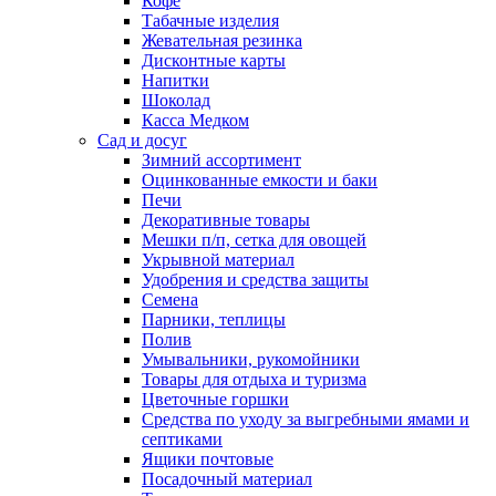
Кофе
Табачные изделия
Жевательная резинка
Дисконтные карты
Напитки
Шоколад
Касса Медком
Сад и досуг
Зимний ассортимент
Оцинкованные емкости и баки
Печи
Декоративные товары
Мешки п/п, сетка для овощей
Укрывной материал
Удобрения и средства защиты
Семена
Парники, теплицы
Полив
Умывальники, рукомойники
Товары для отдыха и туризма
Цветочные горшки
Средства по уходу за выгребными ямами и
септиками
Ящики почтовые
Посадочный материал