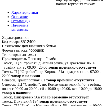
наших торговых точках.
Характеристики
Описание
Отзывы
(0)
Наличие в
магазинах
Характеристики
Код товара
3512400
Назначение
для цветного белья
Форма выпуска
порошок
Тип стирки
автомат
Производитель
Проктор - Гэмбл
Томск, ТЦ “Стройся”, д.Черная речка, ул.Трактовая 10/1а
график:
пн-вс 09:00 - 20:00
товар временно отсутствует
Томск, ТЦ “Стройся”, пр. Кирова, 51а
график:
пн-вс 07:00 -
22:00
товар в наличии
Северск, Транспортная, 61
товар временно отсутствует
Северск, ТЦ "Стройся", пр. Коммунистический, 46
график:
пн-пт с 09:00 до 20:00 , сб с 10:00 до 20:00, вс с 10:00 до 19:00
товар в наличии
Томск, Елизаровых 56а
товар временно отсутствует
Томск, Иркутский 194
товар временно отсутствует
Томск, ТЦ "Бум", ул.Иркутский тр-т, 56
график:
пн-вс 09:00 -