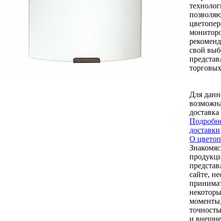
технолог
позволяю
цветопер
монитор
рекоменд
свой выб
представ
торговых
Для данн
возможна
доставка
Подробне
доставки
О цветоп
Знакомяс
продукци
представ
сайте, н
принимат
некоторы
моменты,
точность
и внешне