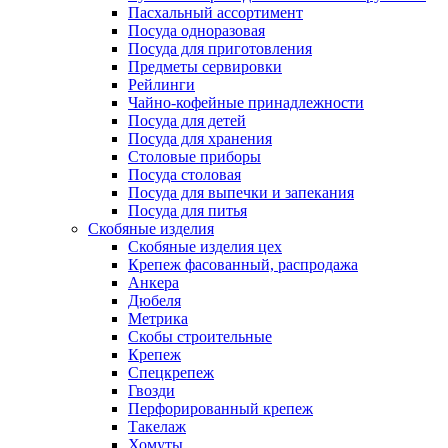
Пасхальный ассортимент
Посуда одноразовая
Посуда для приготовления
Предметы сервировки
Рейлинги
Чайно-кофейные принадлежности
Посуда для детей
Посуда для хранения
Столовые приборы
Посуда столовая
Посуда для выпечки и запекания
Посуда для питья
Скобяные изделия
Скобяные изделия цех
Крепеж фасованный, распродажа
Анкера
Дюбеля
Метрика
Скобы строительные
Крепеж
Спецкрепеж
Гвозди
Перфорированный крепеж
Такелаж
Хомуты