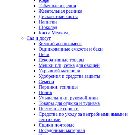
Кофе
Табачные изделия
Жевательная резинка
Дисконтные карты
Напитки
Шоколад
Касса Медком
Сад и досуг
Зимний ассортимент
Оцинкованные емкости и баки
Печи
Декоративные товары
Мешки п/п, сетка для овощей
Укрывной материал
Удобрения и средства защиты
Семена
Парники, теплицы
Полив
Умывальники, рукомойники
Товары для отдыха и туризма
Цветочные горшки
Средства по уходу за выгребными ямами и
септиками
Ящики почтовые
Посадочный материал