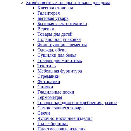
Хозяйственные товары и товары для дома
Клеенка столовая
Галантерея
Бытовая утварь
Бытовая электротехника
Веревки
Товары для детей
Подарочная упаковка
Фильтрующие элементы
Одежда, обувь
Сушилки для белья
Товары для животных
Текстиль
Мебельная фурнитура
Стремянки
Фоторамки
Спички
Гладильные доски
Термометры
Товары народного потребления, разное
Самоклеящиеся товары
Свечи
Чулочно-носочные изделия
Пылесборники
Пластмассовые изделия