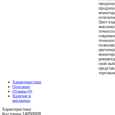
продукци
продукци
монитор
отличать
Цвет изд
максимал
точности
совреме
технолог
позволяю
цветопер
монитор
рекоменд
свой выб
представ
торговых
Характеристики
Описание
Отзывы
(0)
Наличие в
магазинах
Характеристики
Код товара
14050009