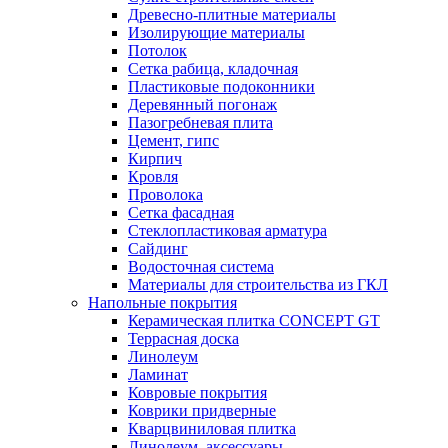
Древесно-плитные материалы
Изолирующие материалы
Потолок
Сетка рабица, кладочная
Пластиковые подоконники
Деревянный погонаж
Пазогребневая плита
Цемент, гипс
Кирпич
Кровля
Проволока
Сетка фасадная
Стеклопластиковая арматура
Сайдинг
Водосточная система
Материалы для строительства из ГКЛ
Напольные покрытия
Керамическая плитка CONCEPT GT
Террасная доска
Линолеум
Ламинат
Ковровые покрытия
Коврики придверные
Кварцвиниловая плитка
Линолеум, аксессуары