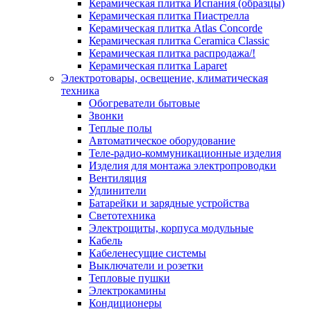
Керамическая плитка Испания (образцы)
Керамическая плитка Пиастрелла
Керамическая плитка Atlas Concorde
Керамическая плитка Ceramica Classic
Керамическая плитка распродажа/!
Керамическая плитка Laparet
Электротовары, освещение, климатическая
техника
Обогреватели бытовые
Звонки
Теплые полы
Автоматическое оборудование
Теле-радио-коммуникационные изделия
Изделия для монтажа электропроводки
Вентиляция
Удлинители
Батарейки и зарядные устройства
Светотехника
Электрощиты, корпуса модульные
Кабель
Кабеленесущие системы
Выключатели и розетки
Тепловые пушки
Электрокамины
Кондиционеры