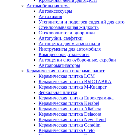
Кромочная лента для ЛДСП
Автомобильная тема
Автоаксессуары
Автохимия
Утеплители и подогрев сидений для авто
Стеклоомывающая жидкость
Стеклоочистели, дворники
Автогубки, салфетки
Автощетки для мытья и пыли
Инструменты для автомобиля
Компрессоры, пылесосы
Автощетки снегоуборочные, скребки
Автоароматизаторы
Керамическая плитка и керамогранит
Керамическая плитка LCM
Керамическая плитка ВЫСТАВКА
Керамическая плитка М-Квадрат
Зеркальная плитка
Керамическая плитка Еврокерамика
Керамическая плитка Kerabel
Керамическая плитка AltaCera
Керамическая плитка Delacora
Керамическая плитка New Trend
Керамическая плитка Ceradim
Керамическая плитка Creto