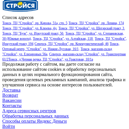
Список адресов
Томск, ТЦ “Стройся”, пр. Кирова, 51а, стр. 5
Томск, ТЦ “Стройся”, пр. Ленина, 174
Томск, ТЦ “Стройся”, ул. Клюева, 4д,
Томск, ТЦ “Стройся”, ул. Шегарский тракт, 3
Томск, ТЦ "Бум", ул. Иркутский тракт, 56
Томск, ТЦ “Стройся”, ул. Степановская,
50 (Южные ворота),
Томск, ТЦ "Стройся", ул. Алтайская, 118
Томск, ТЦ “Стройся”,
Иркутский тракт, 194
Северск, ТЦ “Стройся”, пр. Коммунистический, 46
Томск,
Оптовый центр, “Стройся”, ул. Нижне-Луговая, 16/1,
Томск, магазин-склад
"Стройся", ул. Елизаровых 56а,
Северск, магазин-склад "Стройся", ул. Транспортная
61/2
Томск, д.Черная речка, ТЦ “Стройся”, ул.Трактовая, 10/1а
Продолжая работу с сайтом, вы даете согласие на
использование сайтом cookies и обработку персональных
данных в целях нормального функционирования сайта,
проведения целевых рекламных кампаний, анализа трафика и
улучшения сервиса на основе интересов пользователей.
Доставка
Возврат
Вакансии
Контакты
Адреса сервисных центров
Обработка персональных данных
Способы оплаты
Яндекс Деньги
Войти