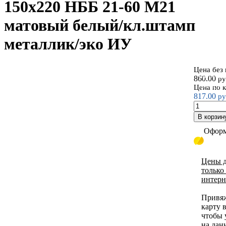
150х220 НББ 21-60 М21
матовый белый/кл.штамп
металлик/эко ИУ
Цена без
Светильни
860.00
ру
прямоуго
Цена по 
817.00
ру
В корзин
Оформ
Цены д
только
интерн
Привя
карту 
чтобы 
на дан