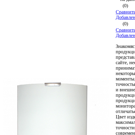
(0)
Сравнить
Добавле
(0)
Сравнить
Добавле
Знакомяс
продукци
представ
сайте, н
принимат
некоторы
моменты,
точность
и внешне
продукци
продукци
монитор
отличать
Цвет изд
максимал
точности
совреме