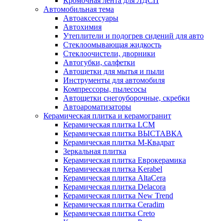
Кромочная лента для ЛДСП
Автомобильная тема
Автоаксессуары
Автохимия
Утеплители и подогрев сидений для авто
Стеклоомывающая жидкость
Стеклоочистели, дворники
Автогубки, салфетки
Автощетки для мытья и пыли
Инструменты для автомобиля
Компрессоры, пылесосы
Автощетки снегоуборочные, скребки
Автоароматизаторы
Керамическая плитка и керамогранит
Керамическая плитка LCM
Керамическая плитка ВЫСТАВКА
Керамическая плитка М-Квадрат
Зеркальная плитка
Керамическая плитка Еврокерамика
Керамическая плитка Kerabel
Керамическая плитка AltaCera
Керамическая плитка Delacora
Керамическая плитка New Trend
Керамическая плитка Ceradim
Керамическая плитка Creto