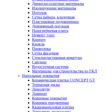
Древесно-плитные материалы
Изолирующие материалы
Потолок
Сетка рабица, кладочная
Пластиковые подоконники
Деревянный погонаж
Пазогребневая плита
Цемент, гипс
Кирпич
Кровля
Проволока
Сетка фасадная
Стеклопластиковая арматура
Сайдинг
Водосточная система
Материалы для строительства из ГКЛ
Напольные покрытия
Керамическая плитка CONCEPT GT
Террасная доска
Линолеум
Ламинат
Ковровые покрытия
Коврики придверные
Кварцвиниловая плитка
Линолеум, аксессуары