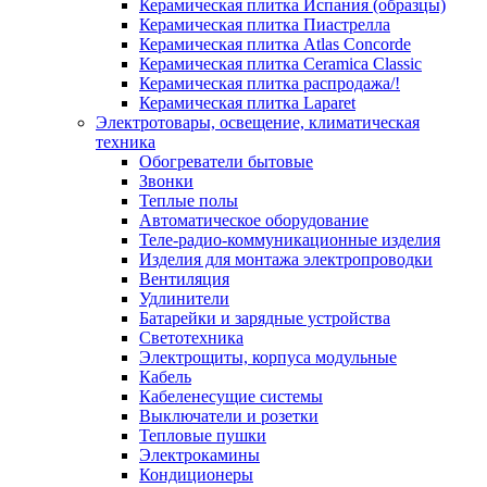
Керамическая плитка Испания (образцы)
Керамическая плитка Пиастрелла
Керамическая плитка Atlas Concorde
Керамическая плитка Ceramica Classic
Керамическая плитка распродажа/!
Керамическая плитка Laparet
Электротовары, освещение, климатическая
техника
Обогреватели бытовые
Звонки
Теплые полы
Автоматическое оборудование
Теле-радио-коммуникационные изделия
Изделия для монтажа электропроводки
Вентиляция
Удлинители
Батарейки и зарядные устройства
Светотехника
Электрощиты, корпуса модульные
Кабель
Кабеленесущие системы
Выключатели и розетки
Тепловые пушки
Электрокамины
Кондиционеры