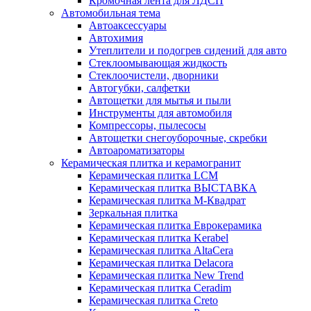
Кромочная лента для ЛДСП
Автомобильная тема
Автоаксессуары
Автохимия
Утеплители и подогрев сидений для авто
Стеклоомывающая жидкость
Стеклоочистели, дворники
Автогубки, салфетки
Автощетки для мытья и пыли
Инструменты для автомобиля
Компрессоры, пылесосы
Автощетки снегоуборочные, скребки
Автоароматизаторы
Керамическая плитка и керамогранит
Керамическая плитка LCM
Керамическая плитка ВЫСТАВКА
Керамическая плитка М-Квадрат
Зеркальная плитка
Керамическая плитка Еврокерамика
Керамическая плитка Kerabel
Керамическая плитка AltaCera
Керамическая плитка Delacora
Керамическая плитка New Trend
Керамическая плитка Ceradim
Керамическая плитка Creto