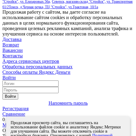
"Стройся", ул. Елизаровых 56а,
Северск, магазин-склад "Стройся", ул. Транспортная
61/2
Томск, д.Черная речка, ТЦ “Стройся”, ул.Трактовая, 10/1а
Продолжая работу с сайтом, вы даете согласие на
использование сайтом cookies и обработку персональных
данных в целях нормального функционирования сайта,
проведения целевых рекламных кампаний, анализа трафика и
улучшения сервиса на основе интересов пользователей.
Доставка
Возврат
Вакансии
Контакты
Адреса сервисных центров
Обработка персональных данных
Способы оплаты
Яндекс Деньги
Войти
Войти
Напомнить пароль
Регистрация
Сравнение
0
Продолжая просмотр сайта, вы соглашаетесь на
Моя корзина
0
0
руб.
использование файлов cookie и аналитику Яндекс.Метрики
Оформить заказ
для улучшения сайта. Вы можете отключить cookie в
настройках браузера. Ознакомьтесь с нашей
Политикой
Товар успешно добавлен в корзину!