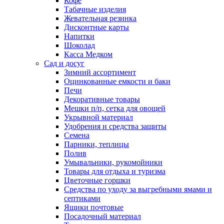
Кофе
Табачные изделия
Жевательная резинка
Дисконтные карты
Напитки
Шоколад
Касса Медком
Сад и досуг
Зимний ассортимент
Оцинкованные емкости и баки
Печи
Декоративные товары
Мешки п/п, сетка для овощей
Укрывной материал
Удобрения и средства защиты
Семена
Парники, теплицы
Полив
Умывальники, рукомойники
Товары для отдыха и туризма
Цветочные горшки
Средства по уходу за выгребными ямами и
септиками
Ящики почтовые
Посадочный материал