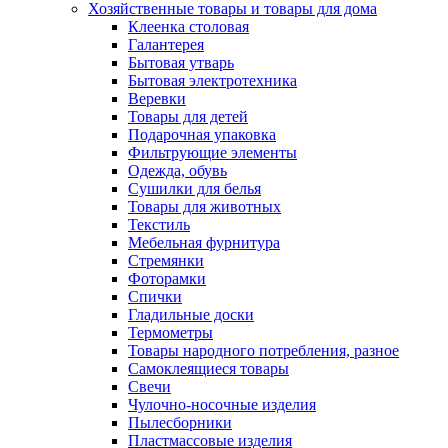
Хозяйственные товары и товары для дома
Клеенка столовая
Галантерея
Бытовая утварь
Бытовая электротехника
Веревки
Товары для детей
Подарочная упаковка
Фильтрующие элементы
Одежда, обувь
Сушилки для белья
Товары для животных
Текстиль
Мебельная фурнитура
Стремянки
Фоторамки
Спички
Гладильные доски
Термометры
Товары народного потребления, разное
Самоклеящиеся товары
Свечи
Чулочно-носочные изделия
Пылесборники
Пластмассовые изделия