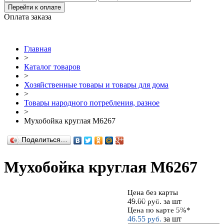
Перейти к оплате
Оплата заказа
Главная
>
Каталог товаров
>
Хозяйственные товары и товары для дома
>
Товары народного потребления, разное
>
Мухобойка круглая М6267
Поделиться…
Мухобойка круглая М6267
Цена без карты
Товары народного
49.00
за шт
руб.
потребления, разное
Цена по карте 5%*
46.55
за шт
руб.