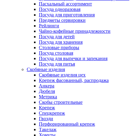
Пасхальный ассортимент
Посуда одноразовая
Посуда для приготовления
Предметы сервировки
Рейлинги
Чайно-кофейные принадлежности
Посуда для детей
Посуда для хранения
Столовые приборы
Посуда столовая
Посуда для выпечки и запекания
Посуда для питья
Скобяные изделия
Скобяные изделия цех
Крепеж фасованный, распродажа
Анкера
Дюбеля
Метрика
Скобы строительные
Крепеж
Спецкрепеж
Гвозди
Перфорированный крепеж
Такелаж
Хомуты