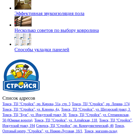
Эффективная звукоизоляция пола
Несколько советов по выбору ковролина
Способы укладки панелей
Список адресов
Томск, ТЦ “Стройся”, пр. Кирова, 51а, стр. 5
Томск, ТЦ “Стройся”, пр. Ленина, 174
Томск, ТЦ “Стройся”, ул. Клюева, 4д,
Томск, ТЦ “Стройся”, ул. Шегарский тракт, 3
Томск, ТЦ "Бум", ул. Иркутский тракт, 56
Томск, ТЦ “Стройся”, ул. Степановская,
50 (Южные ворота),
Томск, ТЦ "Стройся", ул. Алтайская, 118
Томск, ТЦ “Стройся”,
Иркутский тракт, 194
Северск, ТЦ “Стройся”, пр. Коммунистический, 46
Томск,
Оптовый центр, “Стройся”, ул. Нижне-Луговая, 16/1,
Томск, магазин-склад