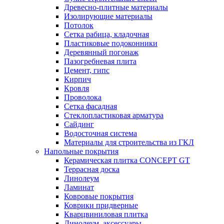
Древесно-плитные материалы
Изолирующие материалы
Потолок
Сетка рабица, кладочная
Пластиковые подоконники
Деревянный погонаж
Пазогребневая плита
Цемент, гипс
Кирпич
Кровля
Проволока
Сетка фасадная
Стеклопластиковая арматура
Сайдинг
Водосточная система
Материалы для строительства из ГКЛ
Напольные покрытия
Керамическая плитка CONCEPT GT
Террасная доска
Линолеум
Ламинат
Ковровые покрытия
Коврики придверные
Кварцвиниловая плитка
Линолеум, аксессуары