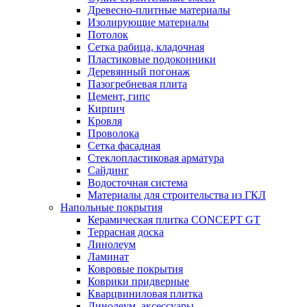
Древесно-плитные материалы
Изолирующие материалы
Потолок
Сетка рабица, кладочная
Пластиковые подоконники
Деревянный погонаж
Пазогребневая плита
Цемент, гипс
Кирпич
Кровля
Проволока
Сетка фасадная
Стеклопластиковая арматура
Сайдинг
Водосточная система
Материалы для строительства из ГКЛ
Напольные покрытия
Керамическая плитка CONCEPT GT
Террасная доска
Линолеум
Ламинат
Ковровые покрытия
Коврики придверные
Кварцвиниловая плитка
Линолеум, аксессуары