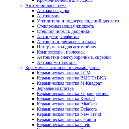
Кромочная лента для ЛДСП
Автомобильная тема
Автоаксессуары
Автохимия
Утеплители и подогрев сидений для авто
Стеклоомывающая жидкость
Стеклоочистели, дворники
Автогубки, салфетки
Автощетки для мытья и пыли
Инструменты для автомобиля
Компрессоры, пылесосы
Автощетки снегоуборочные, скребки
Автоароматизаторы
Керамическая плитка и керамогранит
Керамическая плитка LCM
Керамическая плитка ВЫСТАВКА
Керамическая плитка М-Квадрат
Зеркальная плитка
Керамическая плитка Еврокерамика
Керамическая плитка Kerabel
Керамическая плитка AltaCera
Керамическая плитка Delacora
Керамическая плитка New Trend
Керамическая плитка Ceradim
Керамическая плитка Creto