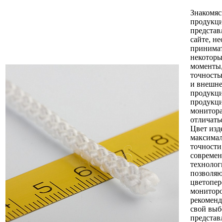
Знакомяс
продукци
представ
сайте, н
принимат
некоторы
моменты,
точность
и внешне
продукци
продукци
монитор
отличать
Цвет изд
максимал
точности
совреме
технолог
позволяю
цветопер
монитор
рекоменд
свой выб
представ