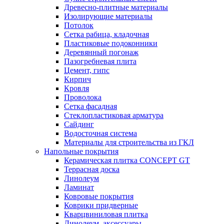
Древесно-плитные материалы
Изолирующие материалы
Потолок
Сетка рабица, кладочная
Пластиковые подоконники
Деревянный погонаж
Пазогребневая плита
Цемент, гипс
Кирпич
Кровля
Проволока
Сетка фасадная
Стеклопластиковая арматура
Сайдинг
Водосточная система
Материалы для строительства из ГКЛ
Напольные покрытия
Керамическая плитка CONCEPT GT
Террасная доска
Линолеум
Ламинат
Ковровые покрытия
Коврики придверные
Кварцвиниловая плитка
Линолеум, аксессуары