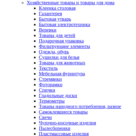
Хозяйственные товары и товары для дома
Клеенка столовая
Галантерея
Бытовая утварь
Бытовая электротехника
Веревки
Товары для детей
Подарочная упаковка
Фильтрующие элементы
Одежда, обувь
Сушилки для белья
Товары для животных
Текстиль
Мебельная фурнитура
Стремянки
Фоторамки
Спички
Гладильные доски
Термометры
Товары народного потребления, разное
Самоклеящиеся товары
Свечи
Чулочно-носочные изделия
Пылесборники
Пластмассовые изделия