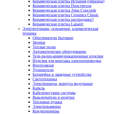
Керамическая плитка Испания (образцы)
Керамическая плитка Пиастрелла
Керамическая плитка Atlas Concorde
Керамическая плитка Ceramica Classic
Керамическая плитка распродажа/!
Керамическая плитка Laparet
Электротовары, освещение, климатическая
техника
Обогреватели бытовые
Звонки
Теплые полы
Автоматическое оборудование
Теле-радио-коммуникационные изделия
Изделия для монтажа электропроводки
Вентиляция
Удлинители
Батарейки и зарядные устройства
Светотехника
Электрощиты, корпуса модульные
Кабель
Кабеленесущие системы
Выключатели и розетки
Тепловые пушки
Электрокамины
Кондиционеры