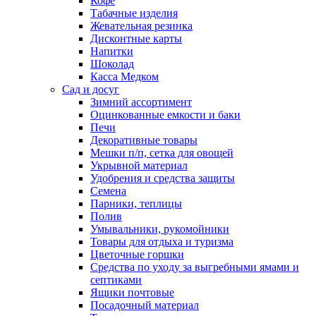
Кофе
Табачные изделия
Жевательная резинка
Дисконтные карты
Напитки
Шоколад
Касса Медком
Сад и досуг
Зимний ассортимент
Оцинкованные емкости и баки
Печи
Декоративные товары
Мешки п/п, сетка для овощей
Укрывной материал
Удобрения и средства защиты
Семена
Парники, теплицы
Полив
Умывальники, рукомойники
Товары для отдыха и туризма
Цветочные горшки
Средства по уходу за выгребными ямами и
септиками
Ящики почтовые
Посадочный материал