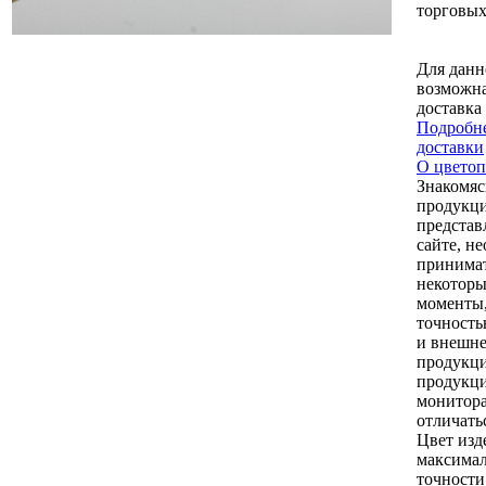
торговых
Для данн
возможна
доставка
Подробне
доставки
О цветоп
Знакомяс
продукци
представ
сайте, н
принимат
некоторы
моменты,
точность
и внешне
продукци
продукци
монитор
отличать
Цвет изд
максимал
точности