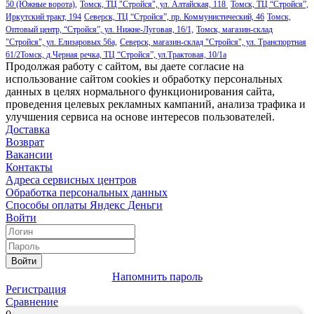
50 (Южные ворота),
Томск, ТЦ "Стройся", ул. Алтайская, 118
Томск, ТЦ “Стройся”,
Иркутский тракт, 194
Северск, ТЦ “Стройся”, пр. Коммунистический, 46
Томск,
Оптовый центр, “Стройся”, ул. Нижне-Луговая, 16/1,
Томск, магазин-склад
"Стройся", ул. Елизаровых 56а,
Северск, магазин-склад "Стройся", ул. Транспортная
61/2
Томск, д.Черная речка, ТЦ “Стройся”, ул.Трактовая, 10/1а
Продолжая работу с сайтом, вы даете согласие на
использование сайтом cookies и обработку персональных
данных в целях нормального функционирования сайта,
проведения целевых рекламных кампаний, анализа трафика и
улучшения сервиса на основе интересов пользователей.
Доставка
Возврат
Вакансии
Контакты
Адреса сервисных центров
Обработка персональных данных
Способы оплаты
Яндекс Деньги
Войти
Войти
Напомнить пароль
Регистрация
Сравнение