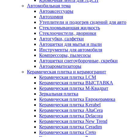
Кромочная лента для ЛДСП
Автомобильная тема
Автоаксессуары
Автохимия
Утеплители и подогрев сидений для авто
Стеклоомывающая жидкость
Стеклоочистели, дворники
Автогубки, салфетки
Автощетки для мытья и пыли
Инструменты для автомобиля
Компрессоры, пылесосы
Автощетки снегоуборочные, скребки
Автоароматизаторы
Керамическая плитка и керамогранит
Керамическая плитка LCM
Керамическая плитка ВЫСТАВКА
Керамическая плитка М-Квадрат
Зеркальная плитка
Керамическая плитка Еврокерамика
Керамическая плитка Kerabel
Керамическая плитка AltaCera
Керамическая плитка Delacora
Керамическая плитка New Trend
Керамическая плитка Ceradim
Керамическая плитка Creto