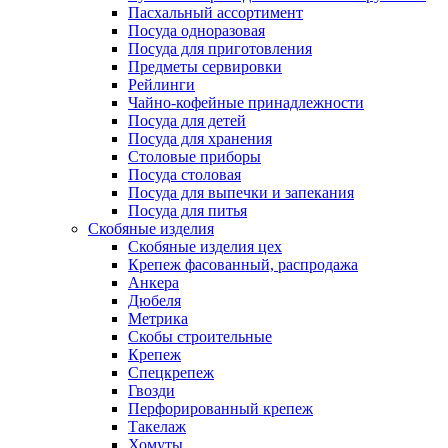
Пасхальный ассортимент
Посуда одноразовая
Посуда для приготовления
Предметы сервировки
Рейлинги
Чайно-кофейные принадлежности
Посуда для детей
Посуда для хранения
Столовые приборы
Посуда столовая
Посуда для выпечки и запекания
Посуда для питья
Скобяные изделия
Скобяные изделия цех
Крепеж фасованный, распродажа
Анкера
Дюбеля
Метрика
Скобы строительные
Крепеж
Спецкрепеж
Гвозди
Перфорированный крепеж
Такелаж
Хомуты