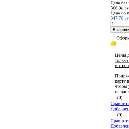
Цена без
Веревки к
366.00
ру
(полиамид
Цена по 
347.70
ру
В корзин
Оформ
Цены д
только
интерн
Привя
карту 
чтобы 
на дан
(0)
Сравнить
Добавле
(0)
Сравнить
Добавле