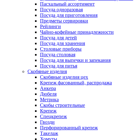
Пасхальный ассортимент
Посуда одноразовая
Посуда для приготовления
Предметы сервировки
Рейлинги
Чайно-кофейные принадлежности
Посуда для детей
Посуда для хранения
Столовые приборы
Посуда столовая
Посуда для выпечки и запекания
Посуда для питья
Скобяные изделия
Скобяные изделия цех
Крепеж фасованный, распродажа
Анкера
Дюбеля
Метрика
Скобы строительные
Крепеж
Спецкрепеж
Гвозди
Перфорированный крепеж
Такелаж
Хомуты