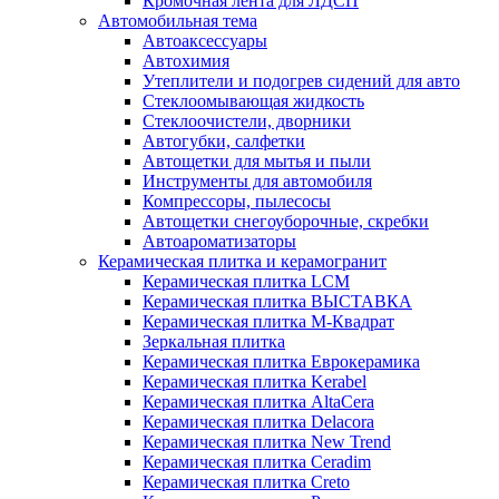
Кромочная лента для ЛДСП
Автомобильная тема
Автоаксессуары
Автохимия
Утеплители и подогрев сидений для авто
Стеклоомывающая жидкость
Стеклоочистели, дворники
Автогубки, салфетки
Автощетки для мытья и пыли
Инструменты для автомобиля
Компрессоры, пылесосы
Автощетки снегоуборочные, скребки
Автоароматизаторы
Керамическая плитка и керамогранит
Керамическая плитка LCM
Керамическая плитка ВЫСТАВКА
Керамическая плитка М-Квадрат
Зеркальная плитка
Керамическая плитка Еврокерамика
Керамическая плитка Kerabel
Керамическая плитка AltaCera
Керамическая плитка Delacora
Керамическая плитка New Trend
Керамическая плитка Ceradim
Керамическая плитка Creto