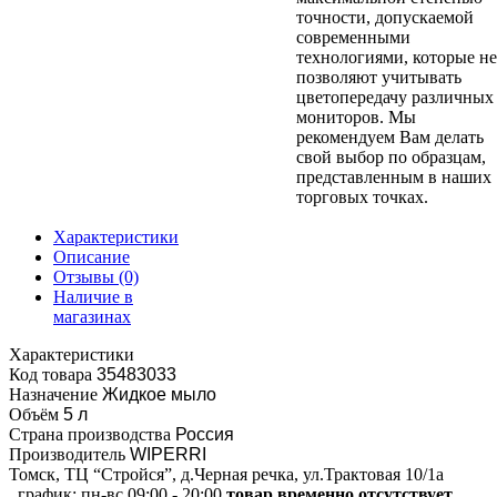
точности, допускаемой
современными
технологиями, которые не
позволяют учитывать
цветопередачу различных
мониторов. Мы
рекомендуем Вам делать
свой выбор по образцам,
представленным в наших
торговых точках.
Характеристики
Описание
Отзывы
(0)
Наличие в
магазинах
Характеристики
Код товара
35483033
Назначение
Жидкое мыло
Объём
5 л
Страна производства
Россия
Производитель
WIPERRI
Томск, ТЦ “Стройся”, д.Черная речка, ул.Трактовая 10/1а
график:
пн-вс 09:00 - 20:00
товар временно отсутствует