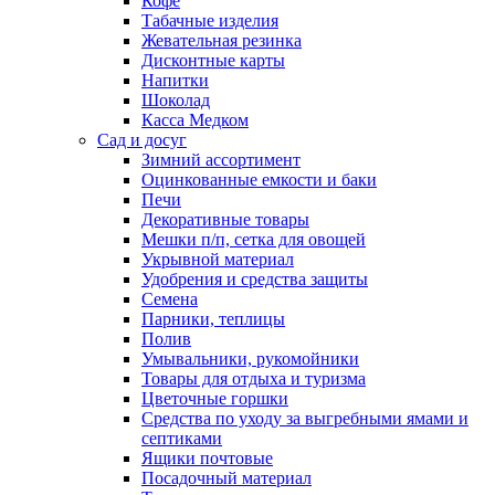
Кофе
Табачные изделия
Жевательная резинка
Дисконтные карты
Напитки
Шоколад
Касса Медком
Сад и досуг
Зимний ассортимент
Оцинкованные емкости и баки
Печи
Декоративные товары
Мешки п/п, сетка для овощей
Укрывной материал
Удобрения и средства защиты
Семена
Парники, теплицы
Полив
Умывальники, рукомойники
Товары для отдыха и туризма
Цветочные горшки
Средства по уходу за выгребными ямами и
септиками
Ящики почтовые
Посадочный материал