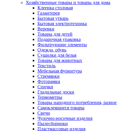
Хозяйственные товары и товары для дома
Клеенка столовая
Галантерея
Бытовая утварь
Бытовая электротехника
Веревки
Товары для детей
Подарочная упаковка
Фильтрующие элементы
Одежда, обувь
Сушилки для белья
Товары для животных
Текстиль
Мебельная фурнитура
Стремянки
Фоторамки
Спички
Гладильные доски
Термометры
Товары народного потребления, разное
Самоклеящиеся товары
Свечи
Чулочно-носочные изделия
Пылесборники
Пластмассовые изделия