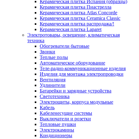
Керамическая плитка Испания (образцы)
Керамическая плитка Пиастрелла
Керамическая плитка Atlas Concorde
Керамическая плитка Ceramica Classic
Керамическая плитка распродажа/!
Керамическая плитка Laparet
Электротовары, освещение, климатическая
техника
Обогреватели бытовые
Звонки
Теплые полы
Автоматическое оборудование
Теле-радио-коммуникационные изделия
Изделия для монтажа электропроводки
Вентиляция
Удлинители
Батарейки и зарядные устройства
Светотехника
Электрощиты, корпуса модульные
Кабель
Кабеленесущие системы
Выключатели и розетки
Тепловые пушки
Электрокамины
Кондиционеры