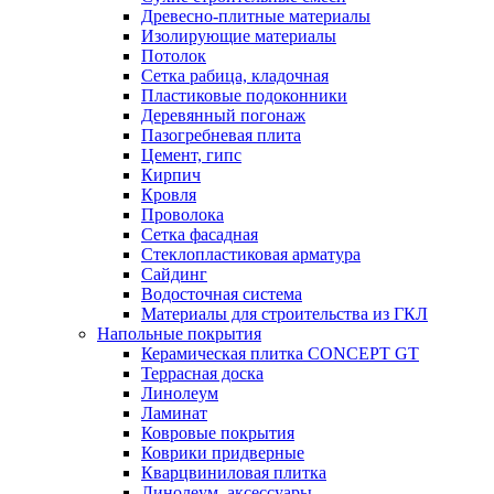
Древесно-плитные материалы
Изолирующие материалы
Потолок
Сетка рабица, кладочная
Пластиковые подоконники
Деревянный погонаж
Пазогребневая плита
Цемент, гипс
Кирпич
Кровля
Проволока
Сетка фасадная
Стеклопластиковая арматура
Сайдинг
Водосточная система
Материалы для строительства из ГКЛ
Напольные покрытия
Керамическая плитка CONCEPT GT
Террасная доска
Линолеум
Ламинат
Ковровые покрытия
Коврики придверные
Кварцвиниловая плитка
Линолеум, аксессуары