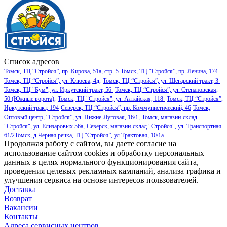
Список адресов
Томск, ТЦ “Стройся”, пр. Кирова, 51а, стр. 5
Томск, ТЦ “Стройся”, пр. Ленина, 174
Томск, ТЦ “Стройся”, ул. Клюева, 4д,
Томск, ТЦ “Стройся”, ул. Шегарский тракт, 3
Томск, ТЦ "Бум", ул. Иркутский тракт, 56
Томск, ТЦ “Стройся”, ул. Степановская,
50 (Южные ворота),
Томск, ТЦ "Стройся", ул. Алтайская, 118
Томск, ТЦ “Стройся”,
Иркутский тракт, 194
Северск, ТЦ “Стройся”, пр. Коммунистический, 46
Томск,
Оптовый центр, “Стройся”, ул. Нижне-Луговая, 16/1,
Томск, магазин-склад
"Стройся", ул. Елизаровых 56а,
Северск, магазин-склад "Стройся", ул. Транспортная
61/2
Томск, д.Черная речка, ТЦ “Стройся”, ул.Трактовая, 10/1а
Продолжая работу с сайтом, вы даете согласие на
использование сайтом cookies и обработку персональных
данных в целях нормального функционирования сайта,
проведения целевых рекламных кампаний, анализа трафика и
улучшения сервиса на основе интересов пользователей.
Доставка
Возврат
Вакансии
Контакты
Адреса сервисных центров