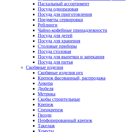
Пасхальный ассортимент
Посуда одноразовая
Посуда для приготовления
Предметы сервировки
Рейлинги
Чайно-кофейные принадлежности
Посуда для детей
Посуда для хранения
Столовые приборы
Посуда столовая
Посуда для выпечки и запекания
Посуда для питья
Скобяные изделия
Скобяные изделия цех
Крепеж фасованный, распродажа
Анкера
Дюбеля
Метрика
Скобы строительные
Крепеж
Спецкрепеж
Гвозди
Перфорированный крепеж
Такелаж
Хомуты