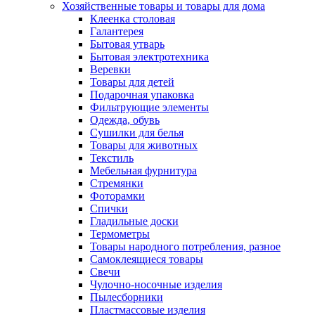
Хозяйственные товары и товары для дома
Клеенка столовая
Галантерея
Бытовая утварь
Бытовая электротехника
Веревки
Товары для детей
Подарочная упаковка
Фильтрующие элементы
Одежда, обувь
Сушилки для белья
Товары для животных
Текстиль
Мебельная фурнитура
Стремянки
Фоторамки
Спички
Гладильные доски
Термометры
Товары народного потребления, разное
Самоклеящиеся товары
Свечи
Чулочно-носочные изделия
Пылесборники
Пластмассовые изделия