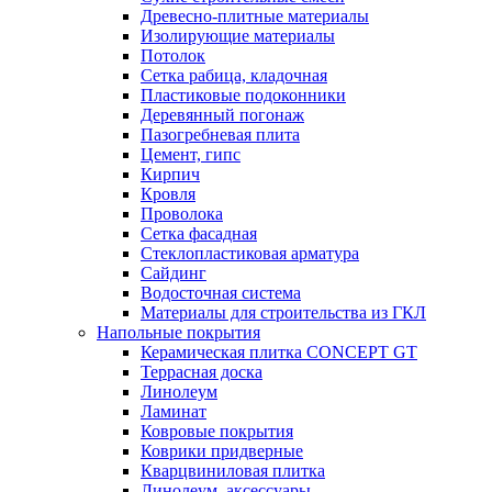
Древесно-плитные материалы
Изолирующие материалы
Потолок
Сетка рабица, кладочная
Пластиковые подоконники
Деревянный погонаж
Пазогребневая плита
Цемент, гипс
Кирпич
Кровля
Проволока
Сетка фасадная
Стеклопластиковая арматура
Сайдинг
Водосточная система
Материалы для строительства из ГКЛ
Напольные покрытия
Керамическая плитка CONCEPT GT
Террасная доска
Линолеум
Ламинат
Ковровые покрытия
Коврики придверные
Кварцвиниловая плитка
Линолеум, аксессуары