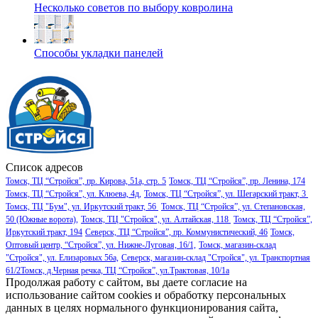
Несколько советов по выбору ковролина
Способы укладки панелей
Список адресов
Томск, ТЦ “Стройся”, пр. Кирова, 51а, стр. 5
Томск, ТЦ “Стройся”, пр. Ленина, 174
Томск, ТЦ “Стройся”, ул. Клюева, 4д,
Томск, ТЦ “Стройся”, ул. Шегарский тракт, 3
Томск, ТЦ "Бум", ул. Иркутский тракт, 56
Томск, ТЦ “Стройся”, ул. Степановская,
50 (Южные ворота),
Томск, ТЦ "Стройся", ул. Алтайская, 118
Томск, ТЦ “Стройся”,
Иркутский тракт, 194
Северск, ТЦ “Стройся”, пр. Коммунистический, 46
Томск,
Оптовый центр, “Стройся”, ул. Нижне-Луговая, 16/1,
Томск, магазин-склад
"Стройся", ул. Елизаровых 56а,
Северск, магазин-склад "Стройся", ул. Транспортная
61/2
Томск, д.Черная речка, ТЦ “Стройся”, ул.Трактовая, 10/1а
Продолжая работу с сайтом, вы даете согласие на
использование сайтом cookies и обработку персональных
данных в целях нормального функционирования сайта,