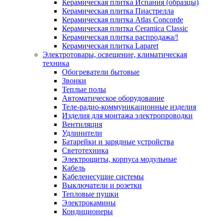
Керамическая плитка Испания (образцы)
Керамическая плитка Пиастрелла
Керамическая плитка Atlas Concorde
Керамическая плитка Ceramica Classic
Керамическая плитка распродажа/!
Керамическая плитка Laparet
Электротовары, освещение, климатическая
техника
Обогреватели бытовые
Звонки
Теплые полы
Автоматическое оборудование
Теле-радио-коммуникационные изделия
Изделия для монтажа электропроводки
Вентиляция
Удлинители
Батарейки и зарядные устройства
Светотехника
Электрощиты, корпуса модульные
Кабель
Кабеленесущие системы
Выключатели и розетки
Тепловые пушки
Электрокамины
Кондиционеры