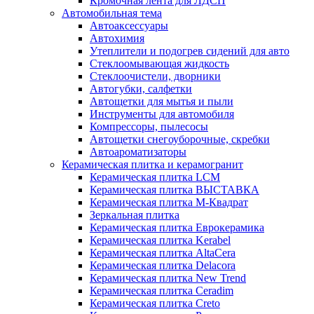
Кромочная лента для ЛДСП
Автомобильная тема
Автоаксессуары
Автохимия
Утеплители и подогрев сидений для авто
Стеклоомывающая жидкость
Стеклоочистели, дворники
Автогубки, салфетки
Автощетки для мытья и пыли
Инструменты для автомобиля
Компрессоры, пылесосы
Автощетки снегоуборочные, скребки
Автоароматизаторы
Керамическая плитка и керамогранит
Керамическая плитка LCM
Керамическая плитка ВЫСТАВКА
Керамическая плитка М-Квадрат
Зеркальная плитка
Керамическая плитка Еврокерамика
Керамическая плитка Kerabel
Керамическая плитка AltaCera
Керамическая плитка Delacora
Керамическая плитка New Trend
Керамическая плитка Ceradim
Керамическая плитка Creto