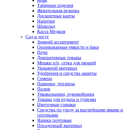
Кофе
Табачные изделия
Жевательная резинка
Дисконтные карты
Напитки
Шоколад
Касса Медком
Сад и досуг
Зимний ассортимент
Оцинкованные емкости и баки
Печи
Декоративные товары
Мешки п/п, сетка для овощей
Укрывной материал
Удобрения и средства защиты
Семена
Парники, теплицы
Полив
Умывальники, рукомойники
Товары для отдыха и туризма
Цветочные горшки
Средства по уходу за выгребными ямами и
септиками
Ящики почтовые
Посадочный материал