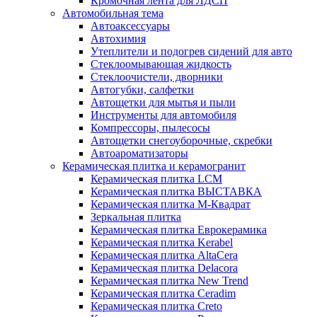
Кромочная лента для ЛДСП
Автомобильная тема
Автоаксессуары
Автохимия
Утеплители и подогрев сидений для авто
Стеклоомывающая жидкость
Стеклоочистели, дворники
Автогубки, салфетки
Автощетки для мытья и пыли
Инструменты для автомобиля
Компрессоры, пылесосы
Автощетки снегоуборочные, скребки
Автоароматизаторы
Керамическая плитка и керамогранит
Керамическая плитка LCM
Керамическая плитка ВЫСТАВКА
Керамическая плитка М-Квадрат
Зеркальная плитка
Керамическая плитка Еврокерамика
Керамическая плитка Kerabel
Керамическая плитка AltaCera
Керамическая плитка Delacora
Керамическая плитка New Trend
Керамическая плитка Ceradim
Керамическая плитка Creto