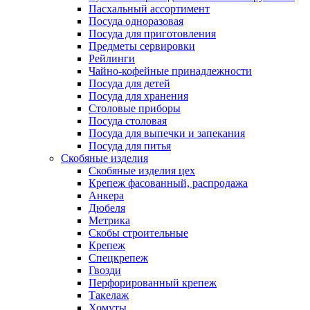
Пасхальный ассортимент
Посуда одноразовая
Посуда для приготовления
Предметы сервировки
Рейлинги
Чайно-кофейные принадлежности
Посуда для детей
Посуда для хранения
Столовые приборы
Посуда столовая
Посуда для выпечки и запекания
Посуда для питья
Скобяные изделия
Скобяные изделия цех
Крепеж фасованный, распродажа
Анкера
Дюбеля
Метрика
Скобы строительные
Крепеж
Спецкрепеж
Гвозди
Перфорированный крепеж
Такелаж
Хомуты