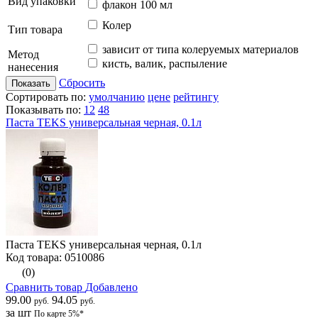
Вид упаковки
флакон 100 мл
Колер
Тип товара
зависит от типа колеруемых материалов
Метод
кисть, валик, распыление
нанесения
Сбросить
Показать
Сортировать по:
умолчанию
цене
рейтингу
Показывать по:
12
48
Паста TEKS универсальная черная, 0.1л
Паста TEKS универсальная черная, 0.1л
Код товара: 0510086
(0)
Сравнить товар
Добавлено
99.00
94.05
руб.
руб.
за шт
По карте 5%*