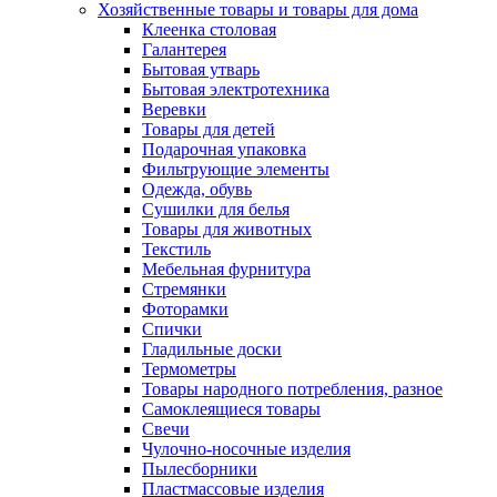
Хозяйственные товары и товары для дома
Клеенка столовая
Галантерея
Бытовая утварь
Бытовая электротехника
Веревки
Товары для детей
Подарочная упаковка
Фильтрующие элементы
Одежда, обувь
Сушилки для белья
Товары для животных
Текстиль
Мебельная фурнитура
Стремянки
Фоторамки
Спички
Гладильные доски
Термометры
Товары народного потребления, разное
Самоклеящиеся товары
Свечи
Чулочно-носочные изделия
Пылесборники
Пластмассовые изделия