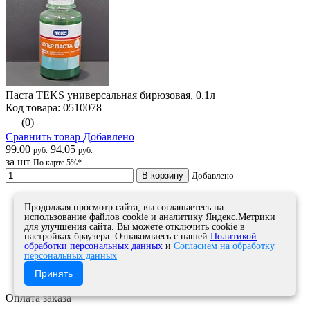
Паста TEKS универсальная бирюзовая, 0.1л
Код товара: 0510078
(0)
Сравнить товар
Добавлено
99.00
94.05
руб.
руб.
за шт
По карте 5%*
В корзину
Добавлено
1
Продолжая просмотр сайта, вы соглашаетесь на
2
использование файлов cookie и аналитику Яндекс.Метрики
3
для улучшения сайта. Вы можете отключить cookie в
...
настройках браузера. Ознакомьтесь с нашей
Политикой
обработки персональных данных
и
Согласием на обработку
7
персональных данных
8
Принять
След.
Оплата заказа