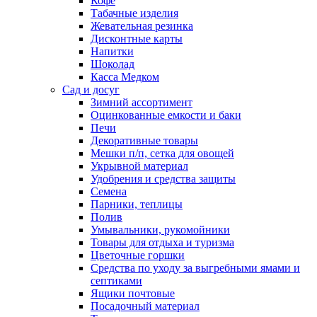
Кофе
Табачные изделия
Жевательная резинка
Дисконтные карты
Напитки
Шоколад
Касса Медком
Сад и досуг
Зимний ассортимент
Оцинкованные емкости и баки
Печи
Декоративные товары
Мешки п/п, сетка для овощей
Укрывной материал
Удобрения и средства защиты
Семена
Парники, теплицы
Полив
Умывальники, рукомойники
Товары для отдыха и туризма
Цветочные горшки
Средства по уходу за выгребными ямами и
септиками
Ящики почтовые
Посадочный материал