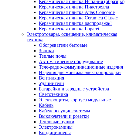
Керамическая плитка Испания (образцы)
Керамическая плитка Пиастрелла
Керамическая плитка Atlas Concorde
Керамическая плитка Ceramica Classic
Керамическая плитка распродажа/!
Керамическая плитка Laparet
Электротовары, освещение, климатическая
техника
Обогреватели бытовые
Звонки
Теплые полы
Автоматическое оборудование
Теле-радио-коммуникационные изделия
Изделия для монтажа электропроводки
Вентиляция
Удлинители
Батарейки и зарядные устройства
Светотехника
Электрощиты, корпуса модульные
Кабель
Кабеленесущие системы
Выключатели и розетки
Тепловые пушки
Электрокамины
Кондиционеры