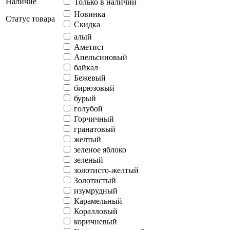
Наличие
Только в наличии
Новинка
Статус товара
Скидка
алый
Аметист
Апельсиновый
байкал
Бежевый
бирюзовый
бурый
голубой
Горчичный
гранатовый
желтый
зеленое яблоко
зеленый
золотисто-желтый
Золотистый
изумрудный
Карамельный
Коралловый
коричневый