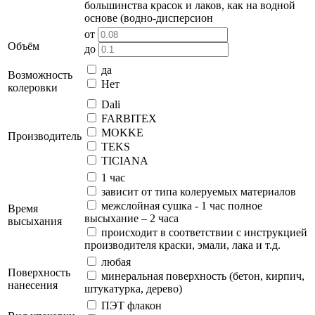
большинства красок и лаков, как на водной
основе (водно-дисперсион
от
Объём
до
да
Возможность
Нет
колеровки
Dali
FARBITEX
MOKKE
Производитель
TEKS
TICIANA
1 час
зависит от типа колеруемых материалов
межслойная сушка - 1 час полное
Время
высыхание – 2 часа
высыхания
происходит в соответствии с инструкцией
производителя краски, эмали, лака и т.д.
любая
Поверхность
минеральная поверхность (бетон, кирпич,
нанесения
штукатурка, дерево)
ПЭТ флакон