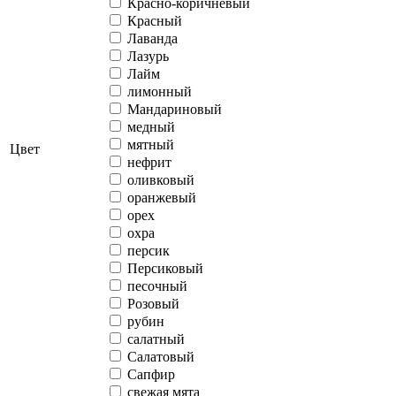
Красно-коричневый
Красный
Лаванда
Лазурь
Лайм
лимонный
Мандариновый
медный
мятный
Цвет
нефрит
оливковый
оранжевый
орех
охра
персик
Персиковый
песочный
Розовый
рубин
салатный
Салатовый
Сапфир
свежая мята