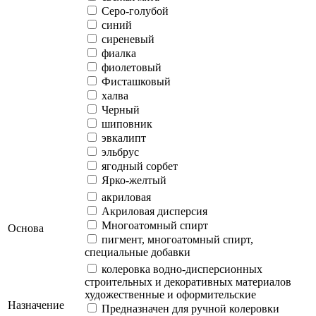
Серо-голубой
синий
сиреневый
фиалка
фиолетовый
Фисташковый
халва
Черный
шиповник
эвкалипт
эльбрус
ягодный сорбет
Ярко-желтый
акриловая
Акриловая дисперсия
Многоатомный спирт
Основа
пигмент, многоатомный спирт,
специальные добавки
колеровка водно-дисперсионных
строительных и декоративных материалов
художественные и оформительские
Назначение
Предназначен для ручной колеровки