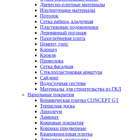
Древесно-плитные материалы
Изолирующие материалы
Потолок
Сетка рабица, кладочная
Пластиковые подоконники
Деревянный погонаж
Пазогребневая плита
Цемент, гипс
Кирпич
Кровля
Проволока
Сетка фасадная
Стеклопластиковая арматура
Сайдинг
Водосточная система
Материалы для строительства из ГКЛ
Напольные покрытия
Керамическая плитка CONCEPT GT
Террасная доска
Линолеум
Ламинат
Ковровые покрытия
Коврики придверные
Кварцвиниловая плитка
Линолеум, аксессуары