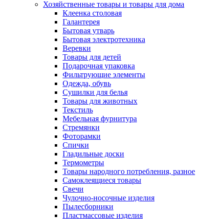
Хозяйственные товары и товары для дома
Клеенка столовая
Галантерея
Бытовая утварь
Бытовая электротехника
Веревки
Товары для детей
Подарочная упаковка
Фильтрующие элементы
Одежда, обувь
Сушилки для белья
Товары для животных
Текстиль
Мебельная фурнитура
Стремянки
Фоторамки
Спички
Гладильные доски
Термометры
Товары народного потребления, разное
Самоклеящиеся товары
Свечи
Чулочно-носочные изделия
Пылесборники
Пластмассовые изделия