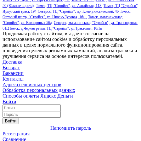
Томск, ТЦ "Бум", ул. Иркутский тракт, 56
Томск, ТЦ “Стройся”, ул. Степановская,
50 (Южные ворота),
Томск, ТЦ "Стройся", ул. Алтайская, 118
Томск, ТЦ “Стройся”,
Иркутский тракт, 194
Северск, ТЦ “Стройся”, пр. Коммунистический, 46
Томск,
Оптовый центр, “Стройся”, ул. Нижне-Луговая, 16/1,
Томск, магазин-склад
"Стройся", ул. Елизаровых 56а,
Северск, магазин-склад "Стройся", ул. Транспортная
61/2
Томск, д.Черная речка, ТЦ “Стройся”, ул.Трактовая, 10/1а
Продолжая работу с сайтом, вы даете согласие на
использование сайтом cookies и обработку персональных
данных в целях нормального функционирования сайта,
проведения целевых рекламных кампаний, анализа трафика и
улучшения сервиса на основе интересов пользователей.
Доставка
Возврат
Вакансии
Контакты
Адреса сервисных центров
Обработка персональных данных
Способы оплаты
Яндекс Деньги
Войти
Войти
Напомнить пароль
Регистрация
Сравнение