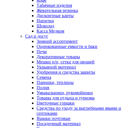
Кофе
Табачные изделия
Жевательная резинка
Дисконтные карты
Напитки
Шоколад
Касса Медком
Сад и досуг
Зимний ассортимент
Оцинкованные емкости и баки
Печи
Декоративные товары
Мешки п/п, сетка для овощей
Укрывной материал
Удобрения и средства защиты
Семена
Парники, теплицы
Полив
Умывальники, рукомойники
Товары для отдыха и туризма
Цветочные горшки
Средства по уходу за выгребными ямами и
септиками
Ящики почтовые
Посадочный материал