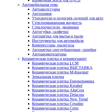
Кромочная лента для ЛДСП
Автомобильная тема
Автоаксессуары
Автохимия
Утеплители и подогрев сидений для авто
Стеклоомывающая жидкость
Стеклоочистели, дворники
Автогубки, салфетки
Автощетки для мытья и пыли
Инструменты для автомобиля
Компрессоры, пылесосы
Автощетки снегоуборочные, скребки
Автоароматизаторы
Керамическая плитка и керамогранит
Керамическая плитка LCM
Керамическая плитка ВЫСТАВКА
Керамическая плитка М-Квадрат
Зеркальная плитка
Керамическая плитка Еврокерамика
Керамическая плитка Kerabel
Керамическая плитка AltaCera
Керамическая плитка Delacora
Керамическая плитка New Trend
Керамическая плитка Ceradim
Керамическая плитка Creto