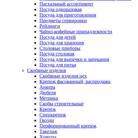
Пасхальный ассортимент
Посуда одноразовая
Посуда для приготовления
Предметы сервировки
Рейлинги
Чайно-кофейные принадлежности
Посуда для детей
Посуда для хранения
Столовые приборы
Посуда столовая
Посуда для выпечки и запекания
Посуда для питья
Скобяные изделия
Скобяные изделия цех
Крепеж фасованный, распродажа
Анкера
Дюбеля
Метрика
Скобы строительные
Крепеж
Спецкрепеж
Гвозди
Перфорированный крепеж
Такелаж
Хомуты