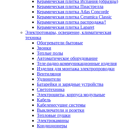
Керамическая плитка Испания (образцы)
Керамическая плитка Пиастрелла
Керамическая плитка Atlas Concorde
Керамическая плитка Ceramica Classic
Керамическая плитка распродажа/!
Керамическая плитка Laparet
Электротовары, освещение, климатическая
техника
Обогреватели бытовые
Звонки
Теплые полы
Автоматическое оборудование
Теле-радио-коммуникационные изделия
Изделия для монтажа электропроводки
Вентиляция
Удлинители
Батарейки и зарядные устройства
Светотехника
Электрощиты, корпуса модульные
Кабель
Кабеленесущие системы
Выключатели и розетки
Тепловые пушки
Электрокамины
Кондиционеры