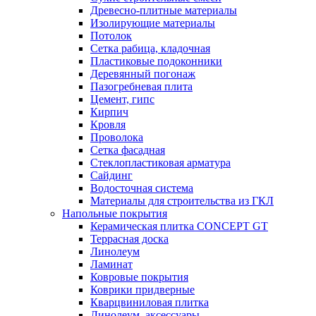
Древесно-плитные материалы
Изолирующие материалы
Потолок
Сетка рабица, кладочная
Пластиковые подоконники
Деревянный погонаж
Пазогребневая плита
Цемент, гипс
Кирпич
Кровля
Проволока
Сетка фасадная
Стеклопластиковая арматура
Сайдинг
Водосточная система
Материалы для строительства из ГКЛ
Напольные покрытия
Керамическая плитка CONCEPT GT
Террасная доска
Линолеум
Ламинат
Ковровые покрытия
Коврики придверные
Кварцвиниловая плитка
Линолеум, аксессуары