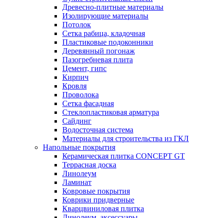
Древесно-плитные материалы
Изолирующие материалы
Потолок
Сетка рабица, кладочная
Пластиковые подоконники
Деревянный погонаж
Пазогребневая плита
Цемент, гипс
Кирпич
Кровля
Проволока
Сетка фасадная
Стеклопластиковая арматура
Сайдинг
Водосточная система
Материалы для строительства из ГКЛ
Напольные покрытия
Керамическая плитка CONCEPT GT
Террасная доска
Линолеум
Ламинат
Ковровые покрытия
Коврики придверные
Кварцвиниловая плитка
Линолеум, аксессуары