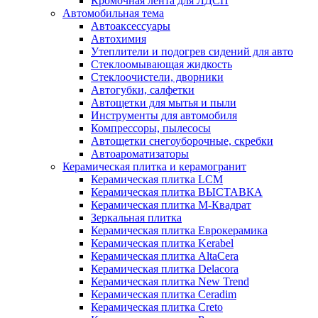
Кромочная лента для ЛДСП
Автомобильная тема
Автоаксессуары
Автохимия
Утеплители и подогрев сидений для авто
Стеклоомывающая жидкость
Стеклоочистели, дворники
Автогубки, салфетки
Автощетки для мытья и пыли
Инструменты для автомобиля
Компрессоры, пылесосы
Автощетки снегоуборочные, скребки
Автоароматизаторы
Керамическая плитка и керамогранит
Керамическая плитка LCM
Керамическая плитка ВЫСТАВКА
Керамическая плитка М-Квадрат
Зеркальная плитка
Керамическая плитка Еврокерамика
Керамическая плитка Kerabel
Керамическая плитка AltaCera
Керамическая плитка Delacora
Керамическая плитка New Trend
Керамическая плитка Ceradim
Керамическая плитка Creto