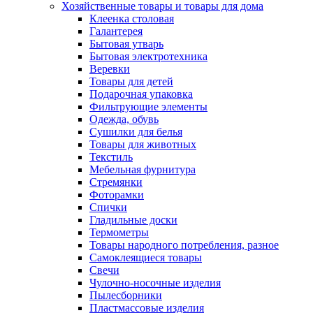
Хозяйственные товары и товары для дома
Клеенка столовая
Галантерея
Бытовая утварь
Бытовая электротехника
Веревки
Товары для детей
Подарочная упаковка
Фильтрующие элементы
Одежда, обувь
Сушилки для белья
Товары для животных
Текстиль
Мебельная фурнитура
Стремянки
Фоторамки
Спички
Гладильные доски
Термометры
Товары народного потребления, разное
Самоклеящиеся товары
Свечи
Чулочно-носочные изделия
Пылесборники
Пластмассовые изделия