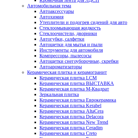
Кромочная лента для ЛДСП
Автомобильная тема
Автоаксессуары
Автохимия
Утеплители и подогрев сидений для авто
Стеклоомывающая жидкость
Стеклоочистели, дворники
Автогубки, салфетки
Автощетки для мытья и пыли
Инструменты для автомобиля
Компрессоры, пылесосы
Автощетки снегоуборочные, скребки
Автоароматизаторы
Керамическая плитка и керамогранит
Керамическая плитка LCM
Керамическая плитка ВЫСТАВКА
Керамическая плитка М-Квадрат
Зеркальная плитка
Керамическая плитка Еврокерамика
Керамическая плитка Kerabel
Керамическая плитка AltaCera
Керамическая плитка Delacora
Керамическая плитка New Trend
Керамическая плитка Ceradim
Керамическая плитка Creto