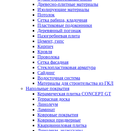
Древесно-плитные материалы
Изолирующие материалы
Потолок
Сетка рабица, кладочная
Пластиковые подоконники
Деревянный погонаж
Пазогребневая плита
Цемент, гипс
Кирпич
Кровля
Проволока
Сетка фасадная
Стеклопластиковая арматура
Сайдинг
Водосточная система
Материалы для строительства из ГКЛ
Напольные покрытия
Керамическая плитка CONCEPT GT
Террасная доска
Линолеум
Ламинат
Ковровые покрытия
Коврики придверные
Кварцвиниловая плитка
Линолеум, аксессуары