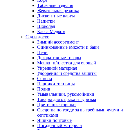
Кофе
Табачные изделия
Жевательная резинка
Дисконтные карты
Напитки
Шоколад
Касса Медком
Сад и досуг
Зимний ассортимент
Оцинкованные емкости и баки
Печи
Декоративные товары
Мешки п/п, сетка для овощей
Укрывной материал
Удобрения и средства защиты
Семена
Парники, теплицы
Полив
Умывальники, рукомойники
Товары для отдыха и туризма
Цветочные горшки
Средства по уходу за выгребными ямами и
септиками
Ящики почтовые
Посадочный материал