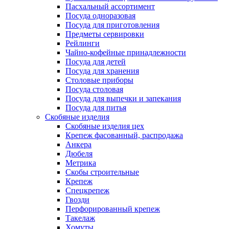
Пасхальный ассортимент
Посуда одноразовая
Посуда для приготовления
Предметы сервировки
Рейлинги
Чайно-кофейные принадлежности
Посуда для детей
Посуда для хранения
Столовые приборы
Посуда столовая
Посуда для выпечки и запекания
Посуда для питья
Скобяные изделия
Скобяные изделия цех
Крепеж фасованный, распродажа
Анкера
Дюбеля
Метрика
Скобы строительные
Крепеж
Спецкрепеж
Гвозди
Перфорированный крепеж
Такелаж
Хомуты