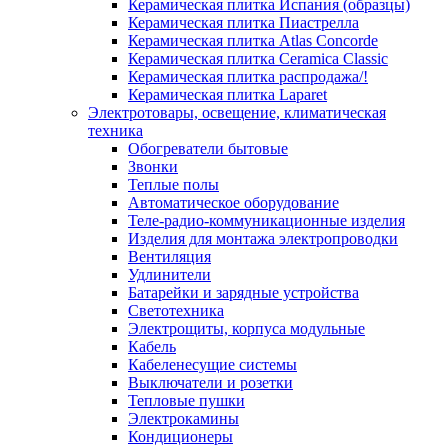
Керамическая плитка Испания (образцы)
Керамическая плитка Пиастрелла
Керамическая плитка Atlas Concorde
Керамическая плитка Ceramica Classic
Керамическая плитка распродажа/!
Керамическая плитка Laparet
Электротовары, освещение, климатическая
техника
Обогреватели бытовые
Звонки
Теплые полы
Автоматическое оборудование
Теле-радио-коммуникационные изделия
Изделия для монтажа электропроводки
Вентиляция
Удлинители
Батарейки и зарядные устройства
Светотехника
Электрощиты, корпуса модульные
Кабель
Кабеленесущие системы
Выключатели и розетки
Тепловые пушки
Электрокамины
Кондиционеры