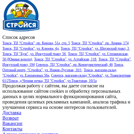
Список адресов
Томск, ТЦ “Стройся”, пр. Кирова, 51а, стр. 5
Томск, ТЦ “Стройся”, пр. Ленина, 174
Томск, ТЦ “Стройся”, ул. Клюева, 4д,
Томск, ТЦ “Стройся”, ул. Шегарский тракт, 3
Томск, ТЦ "Бум", ул. Иркутский тракт, 56
Томск, ТЦ “Стройся”, ул. Степановская,
50 (Южные ворота),
Томск, ТЦ "Стройся", ул. Алтайская, 118
Томск, ТЦ “Стройся”,
Иркутский тракт, 194
Северск, ТЦ “Стройся”, пр. Коммунистический, 46
Томск,
Оптовый центр, “Стройся”, ул. Нижне-Луговая, 16/1,
Томск, магазин-склад
"Стройся", ул. Елизаровых 56а,
Северск, магазин-склад "Стройся", ул. Транспортная
61/2
Томск, д.Черная речка, ТЦ “Стройся”, ул.Трактовая, 10/1а
Продолжая работу с сайтом, вы даете согласие на
использование сайтом cookies и обработку персональных
данных в целях нормального функционирования сайта,
проведения целевых рекламных кампаний, анализа трафика и
улучшения сервиса на основе интересов пользователей.
Доставка
Возврат
Вакансии
Контакты