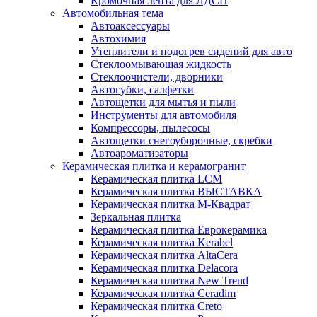
Кромочная лента для ЛДСП
Автомобильная тема
Автоаксессуары
Автохимия
Утеплители и подогрев сидений для авто
Стеклоомывающая жидкость
Стеклоочистели, дворники
Автогубки, салфетки
Автощетки для мытья и пыли
Инструменты для автомобиля
Компрессоры, пылесосы
Автощетки снегоуборочные, скребки
Автоароматизаторы
Керамическая плитка и керамогранит
Керамическая плитка LCM
Керамическая плитка ВЫСТАВКА
Керамическая плитка М-Квадрат
Зеркальная плитка
Керамическая плитка Еврокерамика
Керамическая плитка Kerabel
Керамическая плитка AltaCera
Керамическая плитка Delacora
Керамическая плитка New Trend
Керамическая плитка Ceradim
Керамическая плитка Creto