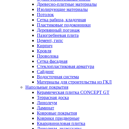
Древесно-плитные материалы
Изолирующие материалы
Потолок
Сетка рабица, кладочная
Пластиковые подоконники
Деревянный погонаж
Пазогребневая плита
Цемент, гипс
Кирпич
Кровля
Проволока
Сетка фасадная
Стеклопластиковая арматура
Сайдинг
Водосточная система
Материалы для строительства из ГКЛ
Напольные покрытия
Керамическая плитка CONCEPT GT
Террасная доска
Линолеум
Ламинат
Ковровые покрытия
Коврики придверные
Кварцвиниловая плитка
Линолеум, аксессуары