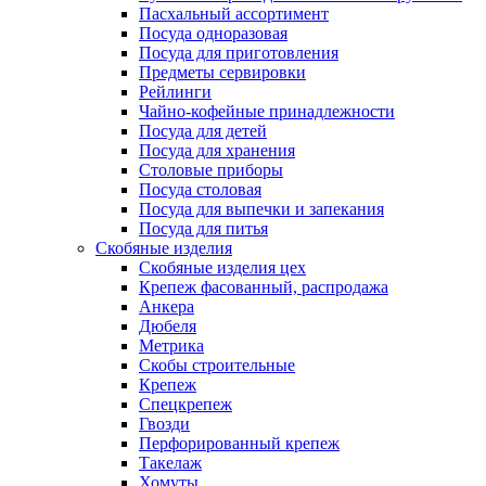
Пасхальный ассортимент
Посуда одноразовая
Посуда для приготовления
Предметы сервировки
Рейлинги
Чайно-кофейные принадлежности
Посуда для детей
Посуда для хранения
Столовые приборы
Посуда столовая
Посуда для выпечки и запекания
Посуда для питья
Скобяные изделия
Скобяные изделия цех
Крепеж фасованный, распродажа
Анкера
Дюбеля
Метрика
Скобы строительные
Крепеж
Спецкрепеж
Гвозди
Перфорированный крепеж
Такелаж
Хомуты