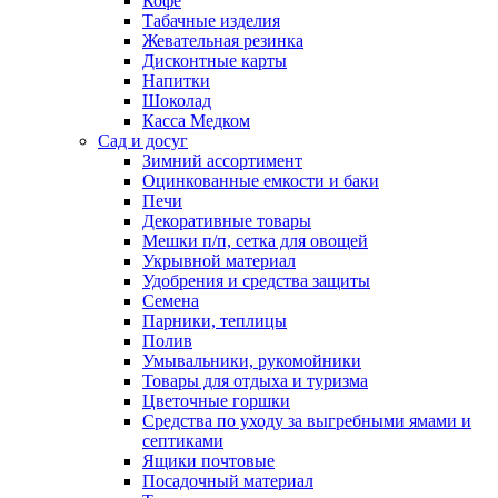
Кофе
Табачные изделия
Жевательная резинка
Дисконтные карты
Напитки
Шоколад
Касса Медком
Сад и досуг
Зимний ассортимент
Оцинкованные емкости и баки
Печи
Декоративные товары
Мешки п/п, сетка для овощей
Укрывной материал
Удобрения и средства защиты
Семена
Парники, теплицы
Полив
Умывальники, рукомойники
Товары для отдыха и туризма
Цветочные горшки
Средства по уходу за выгребными ямами и
септиками
Ящики почтовые
Посадочный материал