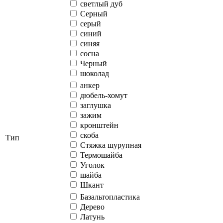
светлый дуб
Серный
серый
синий
синяя
сосна
Черный
шоколад
анкер
дюбель-хомут
заглушка
зажим
кронштейн
скоба
Тип
Стяжка шурупная
Термошайба
Уголок
шайба
Шкант
Базальтопластика
Дерево
Латунь