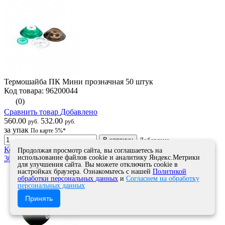
Термошайба ПК Мини прозначная 50 штук
Код товара: 96200044
(0)
Сравнить товар
Добавлено
560.00
532.00
руб.
руб.
за упак
По карте 5%*
В корзину
Добавлено
Колесо мебельное шар Серая резина плошадка 38*38 50мм
Продолжая просмотр сайта, вы соглашаетесь на
использование файлов cookie и аналитику Яндекс.Метрики
30кг
для улучшения сайта. Вы можете отключить cookie в
настройках браузера. Ознакомьтесь с нашей
Политикой
обработки персональных данных
и
Согласием на обработку
персональных данных
Принять