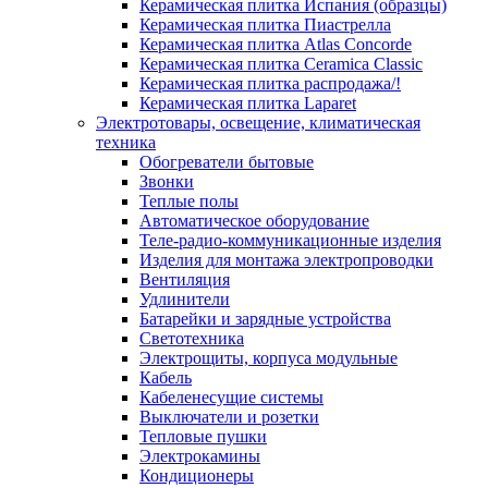
Керамическая плитка Испания (образцы)
Керамическая плитка Пиастрелла
Керамическая плитка Atlas Concorde
Керамическая плитка Ceramica Classic
Керамическая плитка распродажа/!
Керамическая плитка Laparet
Электротовары, освещение, климатическая
техника
Обогреватели бытовые
Звонки
Теплые полы
Автоматическое оборудование
Теле-радио-коммуникационные изделия
Изделия для монтажа электропроводки
Вентиляция
Удлинители
Батарейки и зарядные устройства
Светотехника
Электрощиты, корпуса модульные
Кабель
Кабеленесущие системы
Выключатели и розетки
Тепловые пушки
Электрокамины
Кондиционеры