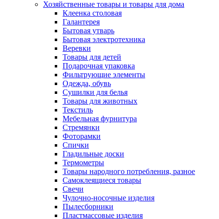
Хозяйственные товары и товары для дома
Клеенка столовая
Галантерея
Бытовая утварь
Бытовая электротехника
Веревки
Товары для детей
Подарочная упаковка
Фильтрующие элементы
Одежда, обувь
Сушилки для белья
Товары для животных
Текстиль
Мебельная фурнитура
Стремянки
Фоторамки
Спички
Гладильные доски
Термометры
Товары народного потребления, разное
Самоклеящиеся товары
Свечи
Чулочно-носочные изделия
Пылесборники
Пластмассовые изделия