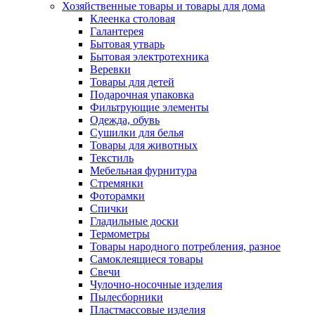
Хозяйственные товары и товары для дома
Клеенка столовая
Галантерея
Бытовая утварь
Бытовая электротехника
Веревки
Товары для детей
Подарочная упаковка
Фильтрующие элементы
Одежда, обувь
Сушилки для белья
Товары для животных
Текстиль
Мебельная фурнитура
Стремянки
Фоторамки
Спички
Гладильные доски
Термометры
Товары народного потребления, разное
Самоклеящиеся товары
Свечи
Чулочно-носочные изделия
Пылесборники
Пластмассовые изделия