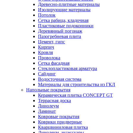
Древесно-плитные материалы
Изолирующие материалы
Потолок
Сетка рабица, кладочная
Пластиковые подоконники
Деревянный погонаж
Пазогребневая плита
Цемент, гипс
Кирпич
Кровля
Проволока
Сетка фасадная
Стеклопластиковая арматура
Сайдинг
Водосточная система
Материалы для строительства из ГКЛ
Напольные покрытия
Керамическая плитка CONCEPT GT
Террасная доска
Линолеум
Ламинат
Ковровые покрытия
Коврики придверные
Кварцвиниловая плитка
Линолеум, аксессуары