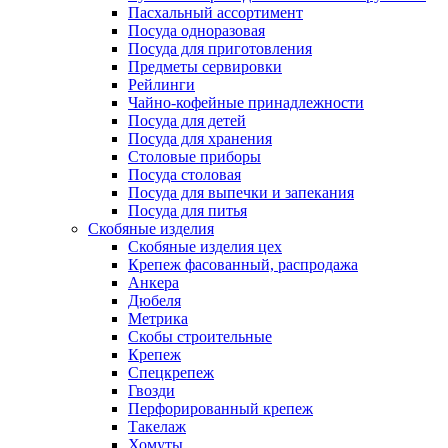
Пасхальный ассортимент
Посуда одноразовая
Посуда для приготовления
Предметы сервировки
Рейлинги
Чайно-кофейные принадлежности
Посуда для детей
Посуда для хранения
Столовые приборы
Посуда столовая
Посуда для выпечки и запекания
Посуда для питья
Скобяные изделия
Скобяные изделия цех
Крепеж фасованный, распродажа
Анкера
Дюбеля
Метрика
Скобы строительные
Крепеж
Спецкрепеж
Гвозди
Перфорированный крепеж
Такелаж
Хомуты