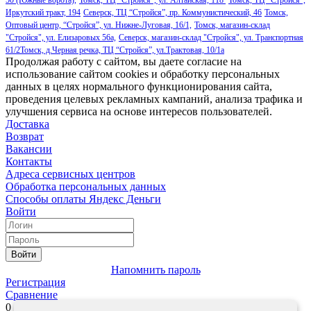
50 (Южные ворота),
Томск, ТЦ "Стройся", ул. Алтайская, 118
Томск, ТЦ “Стройся”,
Иркутский тракт, 194
Северск, ТЦ “Стройся”, пр. Коммунистический, 46
Томск,
Оптовый центр, “Стройся”, ул. Нижне-Луговая, 16/1,
Томск, магазин-склад
"Стройся", ул. Елизаровых 56а,
Северск, магазин-склад "Стройся", ул. Транспортная
61/2
Томск, д.Черная речка, ТЦ “Стройся”, ул.Трактовая, 10/1а
Продолжая работу с сайтом, вы даете согласие на
использование сайтом cookies и обработку персональных
данных в целях нормального функционирования сайта,
проведения целевых рекламных кампаний, анализа трафика и
улучшения сервиса на основе интересов пользователей.
Доставка
Возврат
Вакансии
Контакты
Адреса сервисных центров
Обработка персональных данных
Способы оплаты
Яндекс Деньги
Войти
Войти
Напомнить пароль
Регистрация
Сравнение
0