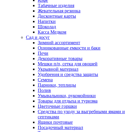
Кофе
Табачные изделия
Жевательная резинка
Дисконтные карты
Напитки
Шоколад
Касса Медком
Сад и досуг
Зимний ассортимент
Оцинкованные емкости и баки
Печи
Декоративные товары
Мешки п/п, сетка для овощей
Укрывной материал
Удобрения и средства защиты
Семена
Парники, теплицы
Полив
Умывальники, рукомойники
Товары для отдыха и туризма
Цветочные горшки
Средства по уходу за выгребными ямами и
септиками
Ящики почтовые
Посадочный материал