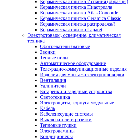
Керамическая плитка Испания (образцы)
Керамическая плитка Пиастрелла
Керамическая плитка Atlas Concorde
Керамическая плитка Ceramica Classic
Керамическая плитка распродажа/!
Керамическая плитка Laparet
Электротовары, освещение, климатическая
техника
Обогреватели бытовые
Звонки
Теплые полы
Автоматическое оборудование
Теле-радио-коммуникационные изделия
Изделия для монтажа электропроводки
Вентиляция
Удлинители
Батарейки и зарядные устройства
Светотехника
Электрощиты, корпуса модульные
Кабель
Кабеленесущие системы
Выключатели и розетки
Тепловые пушки
Электрокамины
Кондиционеры