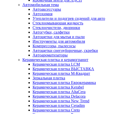
Кромочная лента для ЛДСП
Автомобильная тема
Автоаксессуары
Автохимия
Утеплители и подогрев сидений для авто
Стеклоомывающая жидкость
Стеклоочистели, дворники
Автогубки, салфетки
Автощетки для мытья и пыли
Инструменты для автомобиля
Компрессоры, пылесосы
Автощетки снегоуборочные, скребки
Автоароматизаторы
Керамическая плитка и керамогранит
Керамическая плитка LCM
Керамическая плитка ВЫСТАВКА
Керамическая плитка М-Квадрат
Зеркальная плитка
Керамическая плитка Еврокерамика
Керамическая плитка Kerabel
Керамическая плитка AltaCera
Керамическая плитка Delacora
Керамическая плитка New Trend
Керамическая плитка Ceradim
Керамическая плитка Creto