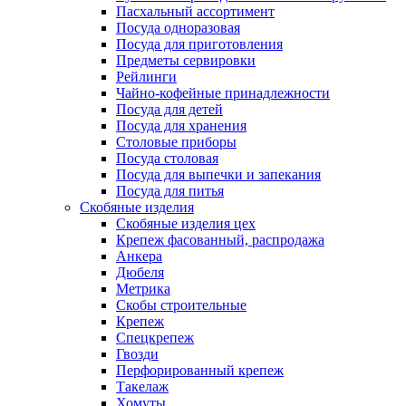
Пасхальный ассортимент
Посуда одноразовая
Посуда для приготовления
Предметы сервировки
Рейлинги
Чайно-кофейные принадлежности
Посуда для детей
Посуда для хранения
Столовые приборы
Посуда столовая
Посуда для выпечки и запекания
Посуда для питья
Скобяные изделия
Скобяные изделия цех
Крепеж фасованный, распродажа
Анкера
Дюбеля
Метрика
Скобы строительные
Крепеж
Спецкрепеж
Гвозди
Перфорированный крепеж
Такелаж
Хомуты