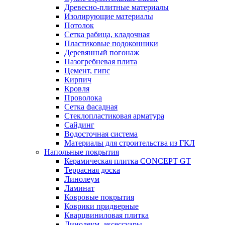
Древесно-плитные материалы
Изолирующие материалы
Потолок
Сетка рабица, кладочная
Пластиковые подоконники
Деревянный погонаж
Пазогребневая плита
Цемент, гипс
Кирпич
Кровля
Проволока
Сетка фасадная
Стеклопластиковая арматура
Сайдинг
Водосточная система
Материалы для строительства из ГКЛ
Напольные покрытия
Керамическая плитка CONCEPT GT
Террасная доска
Линолеум
Ламинат
Ковровые покрытия
Коврики придверные
Кварцвиниловая плитка
Линолеум, аксессуары