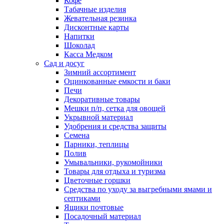
Кофе
Табачные изделия
Жевательная резинка
Дисконтные карты
Напитки
Шоколад
Касса Медком
Сад и досуг
Зимний ассортимент
Оцинкованные емкости и баки
Печи
Декоративные товары
Мешки п/п, сетка для овощей
Укрывной материал
Удобрения и средства защиты
Семена
Парники, теплицы
Полив
Умывальники, рукомойники
Товары для отдыха и туризма
Цветочные горшки
Средства по уходу за выгребными ямами и
септиками
Ящики почтовые
Посадочный материал