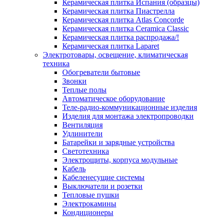
Керамическая плитка Испания (образцы)
Керамическая плитка Пиастрелла
Керамическая плитка Atlas Concorde
Керамическая плитка Ceramica Classic
Керамическая плитка распродажа/!
Керамическая плитка Laparet
Электротовары, освещение, климатическая
техника
Обогреватели бытовые
Звонки
Теплые полы
Автоматическое оборудование
Теле-радио-коммуникационные изделия
Изделия для монтажа электропроводки
Вентиляция
Удлинители
Батарейки и зарядные устройства
Светотехника
Электрощиты, корпуса модульные
Кабель
Кабеленесущие системы
Выключатели и розетки
Тепловые пушки
Электрокамины
Кондиционеры