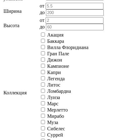
от
Ширина
до
от
Высота
до
Акация
Баккара
Вилла Флоридиана
Гран Пале
Дижон
Кампионе
Капри
Легенда
Литос
Ломбардиа
Коллекция
Луиза
Марс
Мерлетто
Мирабо
Муза
Сибелес
Суррей