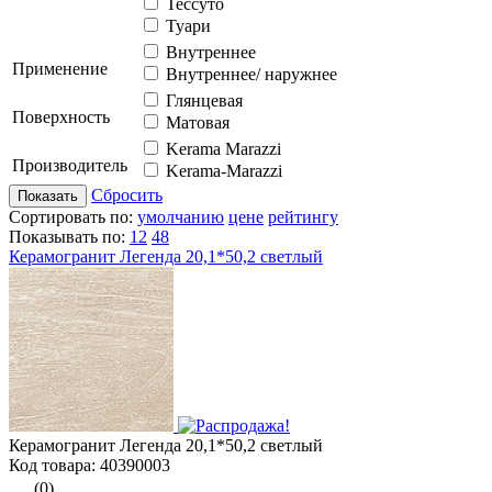
Тессуто
Туари
Внутреннее
Применение
Внутреннее/ наружнее
Глянцевая
Поверхность
Матовая
Kerama Marazzi
Производитель
Kerama-Marazzi
Сбросить
Показать
Сортировать по:
умолчанию
цене
рейтингу
Показывать по:
12
48
Керамогранит Легенда 20,1*50,2 светлый
Керамогранит Легенда 20,1*50,2 светлый
Код товара: 40390003
(0)