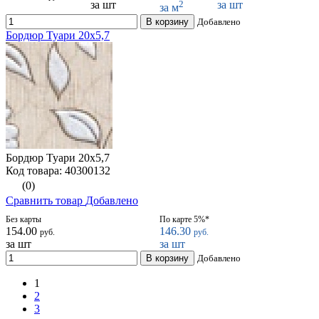
за шт
2
за шт
за м
В корзину
Добавлено
Бордюр Туари 20х5,7
Бордюр Туари 20х5,7
Код товара: 40300132
(0)
Сравнить товар
Добавлено
Без карты
По карте 5%*
154.00
146.30
руб.
руб.
за шт
за шт
В корзину
Добавлено
1
2
3