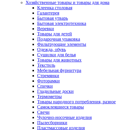
Хозяйственные товары и товары для дома
Клеенка столовая
Галантерея
Бытовая утварь
Бытовая электротехника
Веревки
Товары для детей
Подарочная упаковка
Фильтрующие элементы
Одежда, обувь
Сушилки для белья
Товары для животных
Текстиль
Мебельная фурнитура
Стремянки
Фоторамки
Спички
Гладильные доски
Термометры
Товары народного потребления, разное
Самоклеящиеся товары
Свечи
Чулочно-носочные изделия
Пылесборники
Пластмассовые изделия