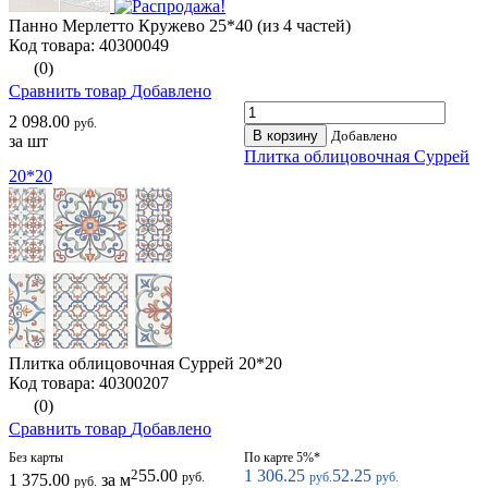
Панно Мерлетто Кружево 25*40 (из 4 частей)
Код товара: 40300049
(0)
Сравнить товар
Добавлено
2 098.00
руб.
В корзину
Добавлено
за шт
Плитка облицовочная Суррей
20*20
Плитка облицовочная Суррей 20*20
Код товара: 40300207
(0)
Сравнить товар
Добавлено
Без карты
По карте 5%*
2
55.00
1 306.25
52.25
руб.
руб.
руб.
1 375.00
за м
руб.