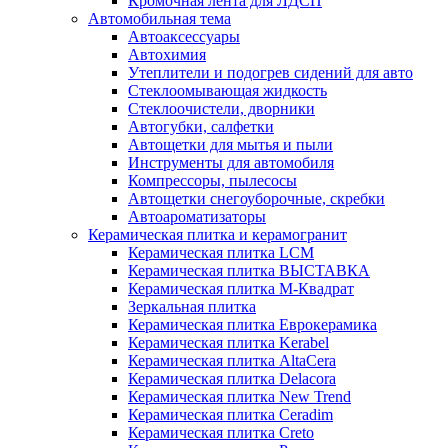
Кромочная лента для ЛДСП
Автомобильная тема
Автоаксессуары
Автохимия
Утеплители и подогрев сидений для авто
Стеклоомывающая жидкость
Стеклоочистели, дворники
Автогубки, салфетки
Автощетки для мытья и пыли
Инструменты для автомобиля
Компрессоры, пылесосы
Автощетки снегоуборочные, скребки
Автоароматизаторы
Керамическая плитка и керамогранит
Керамическая плитка LCM
Керамическая плитка ВЫСТАВКА
Керамическая плитка М-Квадрат
Зеркальная плитка
Керамическая плитка Еврокерамика
Керамическая плитка Kerabel
Керамическая плитка AltaCera
Керамическая плитка Delacora
Керамическая плитка New Trend
Керамическая плитка Ceradim
Керамическая плитка Creto