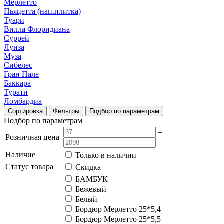
Мерлетто
Пьяцетта (нап.плитка)
Туари
Вилла Флоридиана
Суррей
Луиза
Муза
Сибелес
Гран Пале
Баккара
Турати
Ломбардиа
Сортировка
Фильтры
Подбор по параметрам
Подбор по параметрам
–
Розничная цена
Наличие
Только в наличии
Статус товара
Скидка
БАМБУК
Бежевый
Белый
Бордюр Мерлетто 25*5,4
Бордюр Мерлетто 25*5,5