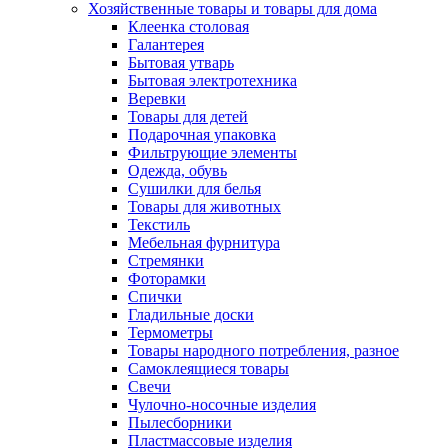
Хозяйственные товары и товары для дома
Клеенка столовая
Галантерея
Бытовая утварь
Бытовая электротехника
Веревки
Товары для детей
Подарочная упаковка
Фильтрующие элементы
Одежда, обувь
Сушилки для белья
Товары для животных
Текстиль
Мебельная фурнитура
Стремянки
Фоторамки
Спички
Гладильные доски
Термометры
Товары народного потребления, разное
Самоклеящиеся товары
Свечи
Чулочно-носочные изделия
Пылесборники
Пластмассовые изделия