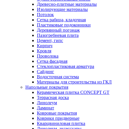
Древесно-плитные материалы
Изолирующие материалы
Потолок
Сетка рабица, кладочная
Пластиковые подоконники
Деревянный погонаж
Пазогребневая плита
Цемент, гипс
Кирпич
Кровля
Проволока
Сетка фасадная
Стеклопластиковая арматура
Сайдинг
Водосточная система
Материалы для строительства из ГКЛ
Напольные покрытия
Керамическая плитка CONCEPT GT
Террасная доска
Линолеум
Ламинат
Ковровые покрытия
Коврики придверные
Кварцвиниловая плитка
Линолеум, аксессуары