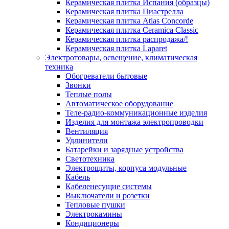
Керамическая плитка Испания (образцы)
Керамическая плитка Пиастрелла
Керамическая плитка Atlas Concorde
Керамическая плитка Ceramica Classic
Керамическая плитка распродажа/!
Керамическая плитка Laparet
Электротовары, освещение, климатическая
техника
Обогреватели бытовые
Звонки
Теплые полы
Автоматическое оборудование
Теле-радио-коммуникационные изделия
Изделия для монтажа электропроводки
Вентиляция
Удлинители
Батарейки и зарядные устройства
Светотехника
Электрощиты, корпуса модульные
Кабель
Кабеленесущие системы
Выключатели и розетки
Тепловые пушки
Электрокамины
Кондиционеры