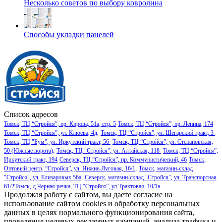
Несколько советов по выбору ковролина
Способы укладки панелей
Список адресов
Томск, ТЦ “Стройся”, пр. Кирова, 51а, стр. 5
Томск, ТЦ “Стройся”, пр. Ленина, 174
Томск, ТЦ “Стройся”, ул. Клюева, 4д,
Томск, ТЦ “Стройся”, ул. Шегарский тракт, 3
Томск, ТЦ "Бум", ул. Иркутский тракт, 56
Томск, ТЦ “Стройся”, ул. Степановская,
50 (Южные ворота),
Томск, ТЦ "Стройся", ул. Алтайская, 118
Томск, ТЦ “Стройся”,
Иркутский тракт, 194
Северск, ТЦ “Стройся”, пр. Коммунистический, 46
Томск,
Оптовый центр, “Стройся”, ул. Нижне-Луговая, 16/1,
Томск, магазин-склад
"Стройся", ул. Елизаровых 56а,
Северск, магазин-склад "Стройся", ул. Транспортная
61/2
Томск, д.Черная речка, ТЦ “Стройся”, ул.Трактовая, 10/1а
Продолжая работу с сайтом, вы даете согласие на
использование сайтом cookies и обработку персональных
данных в целях нормального функционирования сайта,
проведения целевых рекламных кампаний, анализа трафика и