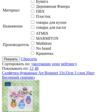
Бумага
Деревянная Фанера
Материал
ПВХ
Пластик
товары для кухни
Назначение
товары для пасхи
ATMIX
MARMITON
Multidom
Производитель
No brand
Крашенка
Сбросить
Показать
Сортировать по:
умолчанию
цене
рейтингу
Показывать по:
12
48
Салфетки бумажные Art Bouquet 33х33см 3 слоя 20шт
Весенний сюрприз