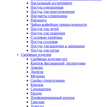
Пасхальный ассортимент
Посуда одноразовая
Посуда для приготовления
Предметы сервировки
Рейлинги
Чайно-кофейные принадлежности
Посуда для детей
Посуда для хранения
Столовые приборы
Посуда столовая
Посуда для выпечки и запекания
Посуда для питья
Скобяные изделия
Скобяные изделия цех
Крепеж фасованный, распродажа
Анкера
Дюбеля
Метрика
Скобы строительные
Крепеж
Спецкрепеж
Гвозди
Перфорированный крепеж
Такелаж
Хомуты