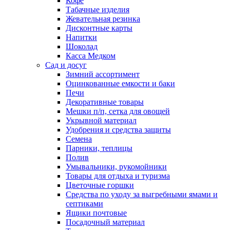
Кофе
Табачные изделия
Жевательная резинка
Дисконтные карты
Напитки
Шоколад
Касса Медком
Сад и досуг
Зимний ассортимент
Оцинкованные емкости и баки
Печи
Декоративные товары
Мешки п/п, сетка для овощей
Укрывной материал
Удобрения и средства защиты
Семена
Парники, теплицы
Полив
Умывальники, рукомойники
Товары для отдыха и туризма
Цветочные горшки
Средства по уходу за выгребными ямами и
септиками
Ящики почтовые
Посадочный материал