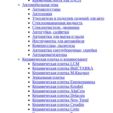
Кромочная лента для ЛДСП
Автомобильная тема
Автоаксессуары
Автохимия
Утеплители и подогрев сидений для авто
Стеклоомывающая жидкость
Стеклоочистели, дворники
Автогубки, салфетки
Автощетки для мытья и пыли
Инструменты для автомобиля
Компрессоры, пылесосы
Автощетки снегоуборочные, скребки
Автоароматизаторы
Керамическая плитка и керамогранит
Керамическая плитка LCM
Керамическая плитка ВЫСТАВКА
Керамическая плитка М-Квадрат
Зеркальная плитка
Керамическая плитка Еврокерамика
Керамическая плитка Kerabel
Керамическая плитка AltaCera
Керамическая плитка Delacora
Керамическая плитка New Trend
Керамическая плитка Ceradim
Керамическая плитка Creto