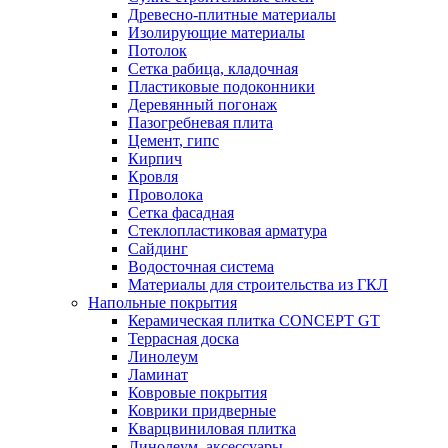
Древесно-плитные материалы
Изолирующие материалы
Потолок
Сетка рабица, кладочная
Пластиковые подоконники
Деревянный погонаж
Пазогребневая плита
Цемент, гипс
Кирпич
Кровля
Проволока
Сетка фасадная
Стеклопластиковая арматура
Сайдинг
Водосточная система
Материалы для строительства из ГКЛ
Напольные покрытия
Керамическая плитка CONCEPT GT
Террасная доска
Линолеум
Ламинат
Ковровые покрытия
Коврики придверные
Кварцвиниловая плитка
Линолеум, аксессуары