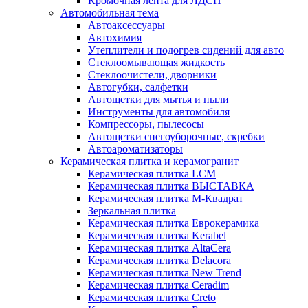
Кромочная лента для ЛДСП
Автомобильная тема
Автоаксессуары
Автохимия
Утеплители и подогрев сидений для авто
Стеклоомывающая жидкость
Стеклоочистели, дворники
Автогубки, салфетки
Автощетки для мытья и пыли
Инструменты для автомобиля
Компрессоры, пылесосы
Автощетки снегоуборочные, скребки
Автоароматизаторы
Керамическая плитка и керамогранит
Керамическая плитка LCM
Керамическая плитка ВЫСТАВКА
Керамическая плитка М-Квадрат
Зеркальная плитка
Керамическая плитка Еврокерамика
Керамическая плитка Kerabel
Керамическая плитка AltaCera
Керамическая плитка Delacora
Керамическая плитка New Trend
Керамическая плитка Ceradim
Керамическая плитка Creto