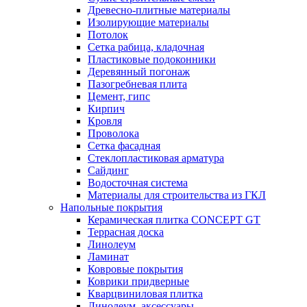
Древесно-плитные материалы
Изолирующие материалы
Потолок
Сетка рабица, кладочная
Пластиковые подоконники
Деревянный погонаж
Пазогребневая плита
Цемент, гипс
Кирпич
Кровля
Проволока
Сетка фасадная
Стеклопластиковая арматура
Сайдинг
Водосточная система
Материалы для строительства из ГКЛ
Напольные покрытия
Керамическая плитка CONCEPT GT
Террасная доска
Линолеум
Ламинат
Ковровые покрытия
Коврики придверные
Кварцвиниловая плитка
Линолеум, аксессуары