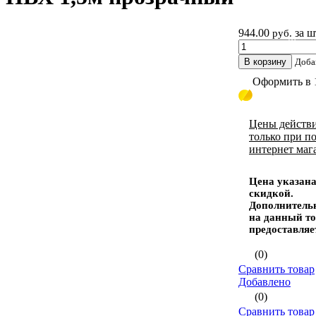
944.00
за ш
руб.
Шланги
В корзину
Доба
Оформить в 
Цены действ
только при п
интернет маг
Цена указана
скидкой.
Дополнитель
на данный то
предоставляе
(0)
Сравнить товар
Добавлено
(0)
Сравнить товар