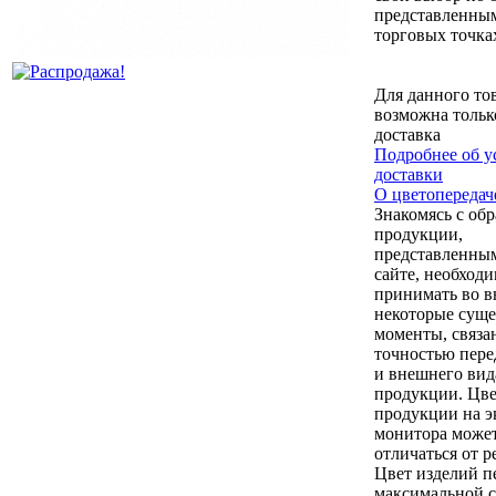
представленны
торговых точка
Для данного то
возможна тольк
доставка
Подробнее об у
доставки
О цветопередач
Знакомясь с об
продукции,
представленны
сайте, необход
принимать во 
некоторые сущ
моменты, связа
точностью пере
и внешнего вид
продукции. Цв
продукции на э
монитора може
отличаться от р
Цвет изделий п
максимальной 