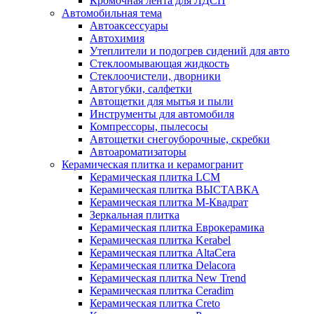
Кромочная лента для ЛДСП
Автомобильная тема
Автоаксессуары
Автохимия
Утеплители и подогрев сидений для авто
Стеклоомывающая жидкость
Стеклоочистели, дворники
Автогубки, салфетки
Автощетки для мытья и пыли
Инструменты для автомобиля
Компрессоры, пылесосы
Автощетки снегоуборочные, скребки
Автоароматизаторы
Керамическая плитка и керамогранит
Керамическая плитка LCM
Керамическая плитка ВЫСТАВКА
Керамическая плитка М-Квадрат
Зеркальная плитка
Керамическая плитка Еврокерамика
Керамическая плитка Kerabel
Керамическая плитка AltaCera
Керамическая плитка Delacora
Керамическая плитка New Trend
Керамическая плитка Ceradim
Керамическая плитка Creto