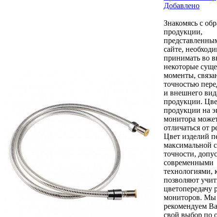
Добавлено
Знакомясь с об
продукции,
представленны
сайте, необход
принимать во 
некоторые сущ
моменты, связа
точностью пере
и внешнего вид
продукции. Цв
продукции на э
монитора може
отличаться от р
Цвет изделий п
максимальной 
точности, допу
современными
технологиями, 
позволяют учит
цветопередачу 
мониторов. Мы
рекомендуем Ва
свой выбор по 