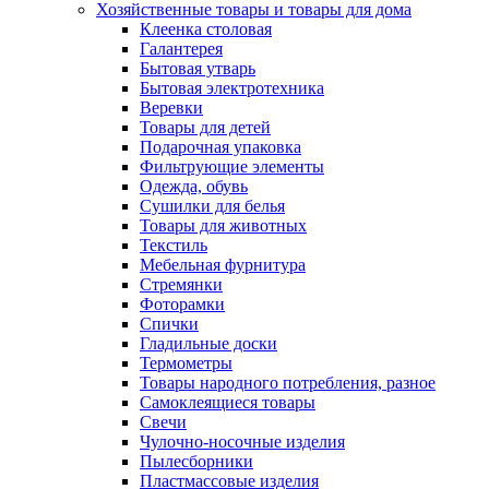
Хозяйственные товары и товары для дома
Клеенка столовая
Галантерея
Бытовая утварь
Бытовая электротехника
Веревки
Товары для детей
Подарочная упаковка
Фильтрующие элементы
Одежда, обувь
Сушилки для белья
Товары для животных
Текстиль
Мебельная фурнитура
Стремянки
Фоторамки
Спички
Гладильные доски
Термометры
Товары народного потребления, разное
Самоклеящиеся товары
Свечи
Чулочно-носочные изделия
Пылесборники
Пластмассовые изделия