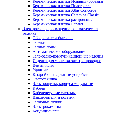
Керамическая плитка Испания (образцы)
Керамическая плитка Пиастрелла
Керамическая плитка Atlas Concorde
Керамическая плитка Ceramica Classic
Керамическая плитка распродажа/!
Керамическая плитка Laparet
Электротовары, освещение, климатическая
техника
Обогреватели бытовые
Звонки
Теплые полы
Автоматическое оборудование
Теле-радио-коммуникационные изделия
Изделия для монтажа электропроводки
Вентиляция
Удлинители
Батарейки и зарядные устройства
Светотехника
Электрощиты, корпуса модульные
Кабель
Кабеленесущие системы
Выключатели и розетки
Тепловые пушки
Электрокамины
Кондиционеры