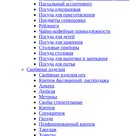
Пасхальный ассортимент
Посуда одноразовая
Посуда для приготовления
Предметы сервировки
Рейлинги
Чайно-кофейные принадлежности
Посуда для детей
Посуда для хранения
Столовые приборы
Посуда столовая
Посуда для выпечки и запекания
Посуда для питья
Скобяные изделия
Скобяные изделия цех
Крепеж фасованный, распродажа
Анкера
Дюбеля
Метрика
Скобы строительные
Крепеж
Спецкрепеж
Гвозди
Перфорированный крепеж
Такелаж
Хомуты