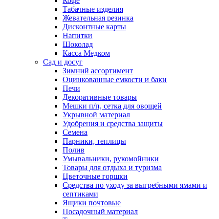
Кофе
Табачные изделия
Жевательная резинка
Дисконтные карты
Напитки
Шоколад
Касса Медком
Сад и досуг
Зимний ассортимент
Оцинкованные емкости и баки
Печи
Декоративные товары
Мешки п/п, сетка для овощей
Укрывной материал
Удобрения и средства защиты
Семена
Парники, теплицы
Полив
Умывальники, рукомойники
Товары для отдыха и туризма
Цветочные горшки
Средства по уходу за выгребными ямами и
септиками
Ящики почтовые
Посадочный материал