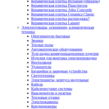
Керамическая плитка Испания (образцы)
Керамическая плитка Пиастрелла
Керамическая плитка Atlas Concorde
Керамическая плитка Ceramica Classic
Керамическая плитка распродажа/!
Керамическая плитка Laparet
Электротовары, освещение, климатическая
техника
Обогреватели бытовые
Звонки
Теплые полы
Автоматическое оборудование
Теле-радио-коммуникационные изделия
Изделия для монтажа электропроводки
Вентиляция
Удлинители
Батарейки и зарядные устройства
Светотехника
Электрощиты, корпуса модульные
Кабель
Кабеленесущие системы
Выключатели и розетки
Тепловые пушки
Электрокамины
Кондиционеры