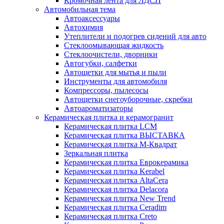
Кромочная лента для ЛДСП
Автомобильная тема
Автоаксессуары
Автохимия
Утеплители и подогрев сидений для авто
Стеклоомывающая жидкость
Стеклоочистели, дворники
Автогубки, салфетки
Автощетки для мытья и пыли
Инструменты для автомобиля
Компрессоры, пылесосы
Автощетки снегоуборочные, скребки
Автоароматизаторы
Керамическая плитка и керамогранит
Керамическая плитка LCM
Керамическая плитка ВЫСТАВКА
Керамическая плитка М-Квадрат
Зеркальная плитка
Керамическая плитка Еврокерамика
Керамическая плитка Kerabel
Керамическая плитка AltaCera
Керамическая плитка Delacora
Керамическая плитка New Trend
Керамическая плитка Ceradim
Керамическая плитка Creto