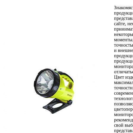
Знакомяс
продукци
представ
сайте, н
принимат
некоторы
моменты,
точность
и внешне
продукци
продукци
монитор
отличать
Цвет изд
максимал
точности
совреме
технолог
позволяю
цветопер
монитор
рекоменд
свой выб
представ