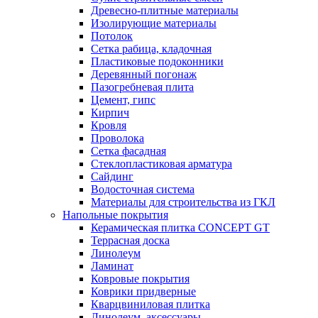
Древесно-плитные материалы
Изолирующие материалы
Потолок
Сетка рабица, кладочная
Пластиковые подоконники
Деревянный погонаж
Пазогребневая плита
Цемент, гипс
Кирпич
Кровля
Проволока
Сетка фасадная
Стеклопластиковая арматура
Сайдинг
Водосточная система
Материалы для строительства из ГКЛ
Напольные покрытия
Керамическая плитка CONCEPT GT
Террасная доска
Линолеум
Ламинат
Ковровые покрытия
Коврики придверные
Кварцвиниловая плитка
Линолеум, аксессуары