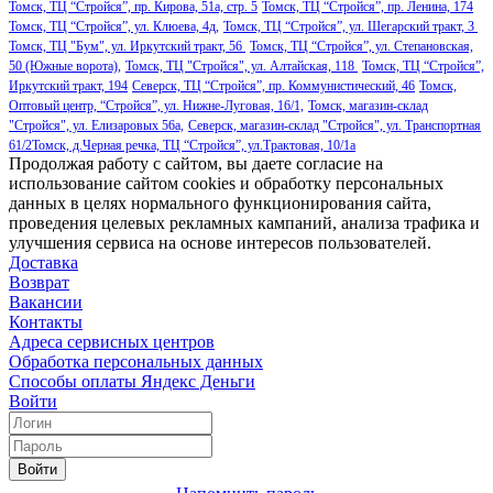
Томск, ТЦ “Стройся”, пр. Кирова, 51а, стр. 5
Томск, ТЦ “Стройся”, пр. Ленина, 174
Томск, ТЦ “Стройся”, ул. Клюева, 4д,
Томск, ТЦ “Стройся”, ул. Шегарский тракт, 3
Томск, ТЦ "Бум", ул. Иркутский тракт, 56
Томск, ТЦ “Стройся”, ул. Степановская,
50 (Южные ворота),
Томск, ТЦ "Стройся", ул. Алтайская, 118
Томск, ТЦ “Стройся”,
Иркутский тракт, 194
Северск, ТЦ “Стройся”, пр. Коммунистический, 46
Томск,
Оптовый центр, “Стройся”, ул. Нижне-Луговая, 16/1,
Томск, магазин-склад
"Стройся", ул. Елизаровых 56а,
Северск, магазин-склад "Стройся", ул. Транспортная
61/2
Томск, д.Черная речка, ТЦ “Стройся”, ул.Трактовая, 10/1а
Продолжая работу с сайтом, вы даете согласие на
использование сайтом cookies и обработку персональных
данных в целях нормального функционирования сайта,
проведения целевых рекламных кампаний, анализа трафика и
улучшения сервиса на основе интересов пользователей.
Доставка
Возврат
Вакансии
Контакты
Адреса сервисных центров
Обработка персональных данных
Способы оплаты
Яндекс Деньги
Войти
Войти