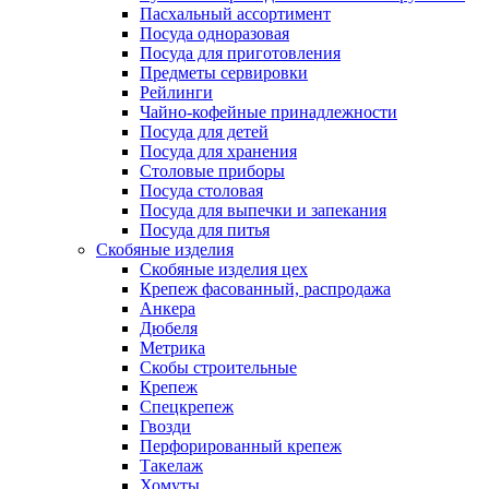
Пасхальный ассортимент
Посуда одноразовая
Посуда для приготовления
Предметы сервировки
Рейлинги
Чайно-кофейные принадлежности
Посуда для детей
Посуда для хранения
Столовые приборы
Посуда столовая
Посуда для выпечки и запекания
Посуда для питья
Скобяные изделия
Скобяные изделия цех
Крепеж фасованный, распродажа
Анкера
Дюбеля
Метрика
Скобы строительные
Крепеж
Спецкрепеж
Гвозди
Перфорированный крепеж
Такелаж
Хомуты