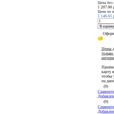
Цена без
1 207.00
Цена по 
1 146.65
В корзин
Оформ
Цены д
только
интерн
Привя
карту 
чтобы 
на дан
(0)
Сравнить
Добавле
(0)
Сравнить
Добавле