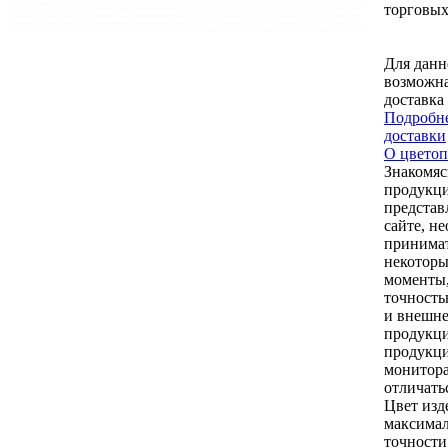
торговых
Для данн
возможна
доставка
Подробне
доставки
О цветоп
Знакомяс
продукци
представ
сайте, н
принимат
некоторы
моменты,
точность
и внешне
продукци
продукци
монитор
отличать
Цвет изд
максимал
точности