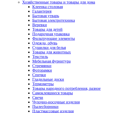
Хозяйственные товары и товары для дома
Клеенка столовая
Галантерея
Бытовая утварь
Бытовая электротехника
Веревки
Товары для детей
Подарочная упаковка
Фильтрующие элементы
Одежда, обувь
Сушилки для белья
Товары для животных
Текстиль
Мебельная фурнитура
Стремянки
Фоторамки
Спички
Гладильные доски
Термометры
Товары народного потребления, разное
Самоклеящиеся товары
Свечи
Чулочно-носочные изделия
Пылесборники
Пластмассовые изделия