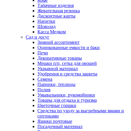
Кофе
Табачные изделия
Жевательная резинка
Дисконтные карты
Напитки
Шоколад
Касса Медком
Сад и досуг
Зимний ассортимент
Оцинкованные емкости и баки
Печи
Декоративные товары
Мешки п/п, сетка для овощей
Укрывной материал
Удобрения и средства защиты
Семена
Парники, теплицы
Полив
Умывальники, рукомойники
Товары для отдыха и туризма
Цветочные горшки
Средства по уходу за выгребными ямами и
септиками
Ящики почтовые
Посадочный материал