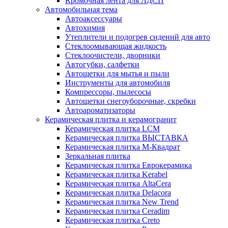
Кромочная лента для ЛДСП
Автомобильная тема
Автоаксессуары
Автохимия
Утеплители и подогрев сидений для авто
Стеклоомывающая жидкость
Стеклоочистели, дворники
Автогубки, салфетки
Автощетки для мытья и пыли
Инструменты для автомобиля
Компрессоры, пылесосы
Автощетки снегоуборочные, скребки
Автоароматизаторы
Керамическая плитка и керамогранит
Керамическая плитка LCM
Керамическая плитка ВЫСТАВКА
Керамическая плитка М-Квадрат
Зеркальная плитка
Керамическая плитка Еврокерамика
Керамическая плитка Kerabel
Керамическая плитка AltaCera
Керамическая плитка Delacora
Керамическая плитка New Trend
Керамическая плитка Ceradim
Керамическая плитка Creto