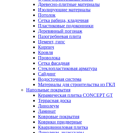
Древесно-плитные материалы
Изолирующие материалы
Потолок
Сетка рабица, кладочная
Пластиковые подоконники
Деревянный погонаж
Пазогребневая плита
Цемент, гипс
Кирпич
Кровля
Проволока
Сетка фасадная
Стеклопластиковая арматура
Сайдинг
Водосточная система
Материалы для строительства из ГКЛ
Напольные покрытия
Керамическая плитка CONCEPT GT
Террасная доска
Линолеум
Ламинат
Ковровые покрытия
Коврики придверные
Кварцвиниловая плитка
Линолеум, аксессуары