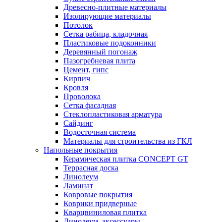
Древесно-плитные материалы
Изолирующие материалы
Потолок
Сетка рабица, кладочная
Пластиковые подоконники
Деревянный погонаж
Пазогребневая плита
Цемент, гипс
Кирпич
Кровля
Проволока
Сетка фасадная
Стеклопластиковая арматура
Сайдинг
Водосточная система
Материалы для строительства из ГКЛ
Напольные покрытия
Керамическая плитка CONCEPT GT
Террасная доска
Линолеум
Ламинат
Ковровые покрытия
Коврики придверные
Кварцвиниловая плитка
Линолеум, аксессуары