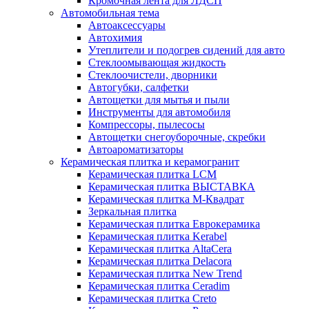
Кромочная лента для ЛДСП
Автомобильная тема
Автоаксессуары
Автохимия
Утеплители и подогрев сидений для авто
Стеклоомывающая жидкость
Стеклоочистели, дворники
Автогубки, салфетки
Автощетки для мытья и пыли
Инструменты для автомобиля
Компрессоры, пылесосы
Автощетки снегоуборочные, скребки
Автоароматизаторы
Керамическая плитка и керамогранит
Керамическая плитка LCM
Керамическая плитка ВЫСТАВКА
Керамическая плитка М-Квадрат
Зеркальная плитка
Керамическая плитка Еврокерамика
Керамическая плитка Kerabel
Керамическая плитка AltaCera
Керамическая плитка Delacora
Керамическая плитка New Trend
Керамическая плитка Ceradim
Керамическая плитка Creto