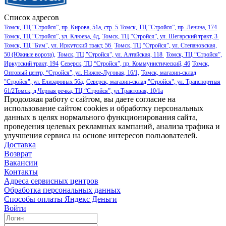
Список адресов
Томск, ТЦ “Стройся”, пр. Кирова, 51а, стр. 5
Томск, ТЦ “Стройся”, пр. Ленина, 174
Томск, ТЦ “Стройся”, ул. Клюева, 4д,
Томск, ТЦ “Стройся”, ул. Шегарский тракт, 3
Томск, ТЦ "Бум", ул. Иркутский тракт, 56
Томск, ТЦ “Стройся”, ул. Степановская,
50 (Южные ворота),
Томск, ТЦ "Стройся", ул. Алтайская, 118
Томск, ТЦ “Стройся”,
Иркутский тракт, 194
Северск, ТЦ “Стройся”, пр. Коммунистический, 46
Томск,
Оптовый центр, “Стройся”, ул. Нижне-Луговая, 16/1,
Томск, магазин-склад
"Стройся", ул. Елизаровых 56а,
Северск, магазин-склад "Стройся", ул. Транспортная
61/2
Томск, д.Черная речка, ТЦ “Стройся”, ул.Трактовая, 10/1а
Продолжая работу с сайтом, вы даете согласие на
использование сайтом cookies и обработку персональных
данных в целях нормального функционирования сайта,
проведения целевых рекламных кампаний, анализа трафика и
улучшения сервиса на основе интересов пользователей.
Доставка
Возврат
Вакансии
Контакты
Адреса сервисных центров
Обработка персональных данных
Способы оплаты
Яндекс Деньги
Войти