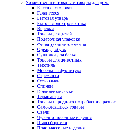
Хозяйственные товары и товары для дома
Клеенка столовая
Галантерея
Бытовая утварь
Бытовая электротехника
Веревки
Товары для детей
Подарочная упаковка
Фильтрующие элементы
Одежда, обувь
Сушилки для белья
Товары для животных
Текстиль
Мебельная фурнитура
Стремянки
Фоторамки
Спички
Гладильные доски
Термометры
Товары народного потребления, разное
Самоклеящиеся товары
Свечи
Чулочно-носочные изделия
Пылесборники
Пластмассовые изделия