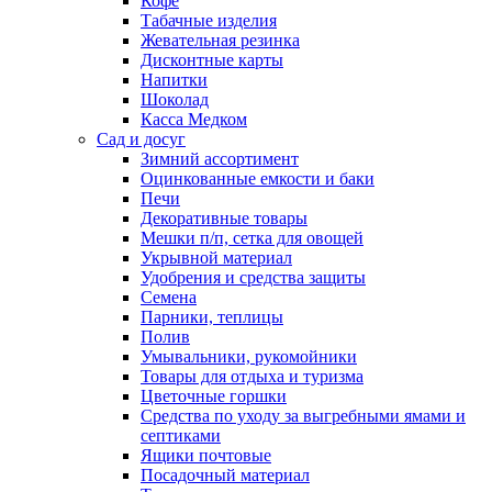
Кофе
Табачные изделия
Жевательная резинка
Дисконтные карты
Напитки
Шоколад
Касса Медком
Сад и досуг
Зимний ассортимент
Оцинкованные емкости и баки
Печи
Декоративные товары
Мешки п/п, сетка для овощей
Укрывной материал
Удобрения и средства защиты
Семена
Парники, теплицы
Полив
Умывальники, рукомойники
Товары для отдыха и туризма
Цветочные горшки
Средства по уходу за выгребными ямами и
септиками
Ящики почтовые
Посадочный материал