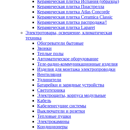
Керамическая плитка Испания (образцы)
Керамическая плитка Пиастрелла
Керамическая плитка Atlas Concorde
Керамическая плитка Ceramica Classic
Керамическая плитка распродажа/!
Керамическая плитка Laparet
Электротовары, освещение, климатическая
техника
Обогреватели бытовые
Звонки
Теплые полы
Автоматическое оборудование
Теле-радио-коммуникационные изделия
Изделия для монтажа электропроводки
Вентиляция
Удлинители
Батарейки и зарядные устройства
Светотехника
Электрощиты, корпуса модульные
Кабель
Кабеленесущие системы
Выключатели и розетки
Тепловые пушки
Электрокамины
Кондиционеры