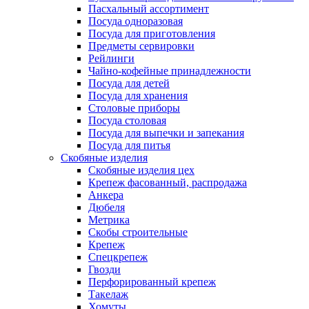
Пасхальный ассортимент
Посуда одноразовая
Посуда для приготовления
Предметы сервировки
Рейлинги
Чайно-кофейные принадлежности
Посуда для детей
Посуда для хранения
Столовые приборы
Посуда столовая
Посуда для выпечки и запекания
Посуда для питья
Скобяные изделия
Скобяные изделия цех
Крепеж фасованный, распродажа
Анкера
Дюбеля
Метрика
Скобы строительные
Крепеж
Спецкрепеж
Гвозди
Перфорированный крепеж
Такелаж
Хомуты