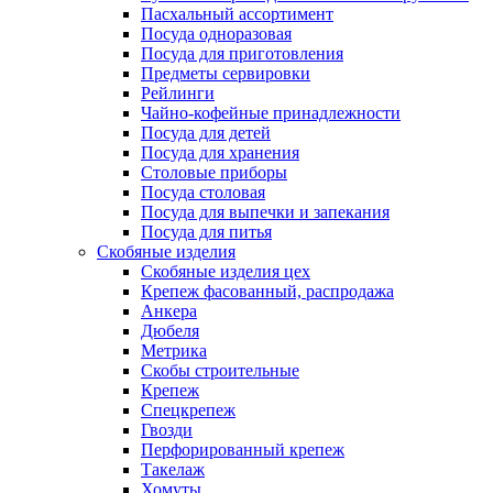
Пасхальный ассортимент
Посуда одноразовая
Посуда для приготовления
Предметы сервировки
Рейлинги
Чайно-кофейные принадлежности
Посуда для детей
Посуда для хранения
Столовые приборы
Посуда столовая
Посуда для выпечки и запекания
Посуда для питья
Скобяные изделия
Скобяные изделия цех
Крепеж фасованный, распродажа
Анкера
Дюбеля
Метрика
Скобы строительные
Крепеж
Спецкрепеж
Гвозди
Перфорированный крепеж
Такелаж
Хомуты