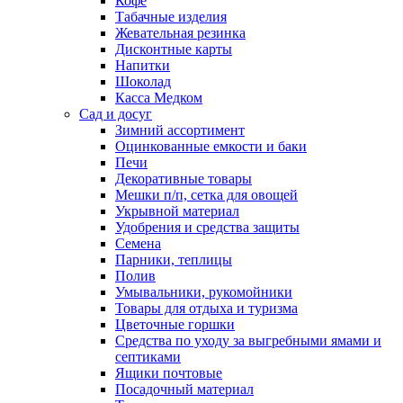
Кофе
Табачные изделия
Жевательная резинка
Дисконтные карты
Напитки
Шоколад
Касса Медком
Сад и досуг
Зимний ассортимент
Оцинкованные емкости и баки
Печи
Декоративные товары
Мешки п/п, сетка для овощей
Укрывной материал
Удобрения и средства защиты
Семена
Парники, теплицы
Полив
Умывальники, рукомойники
Товары для отдыха и туризма
Цветочные горшки
Средства по уходу за выгребными ямами и
септиками
Ящики почтовые
Посадочный материал