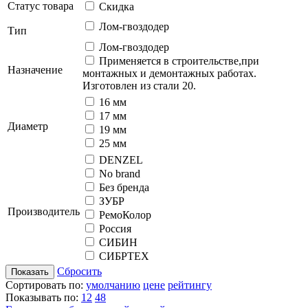
Статус товара
Скидка
Лом-гвоздодер
Тип
Лом-гвоздодер
Применяется в строительстве,при
Назначение
монтажных и демонтажных работах.
Изготовлен из стали 20.
16 мм
17 мм
Диаметр
19 мм
25 мм
DENZEL
No brand
Без бренда
ЗУБР
Производитель
РемоКолор
Россия
СИБИН
СИБРТЕХ
Сбросить
Показать
Сортировать по:
умолчанию
цене
рейтингу
Показывать по:
12
48