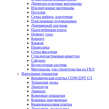
Древесно-плитные материалы
Изолирующие материалы
Потолок
Сетка рабица, кладочная
Пластиковые подоконники
Деревянный погонаж
Пазогребневая плита
Цемент, гипс
Кирпич
Кровля
Проволока
Сетка фасадная
Стеклопластиковая арматура
Сайдинг
Водосточная система
Материалы для строительства из ГКЛ
Напольные покрытия
Керамическая плитка CONCEPT GT
Террасная доска
Линолеум
Ламинат
Ковровые покрытия
Коврики придверные
Кварцвиниловая плитка
Линолеум, аксессуары