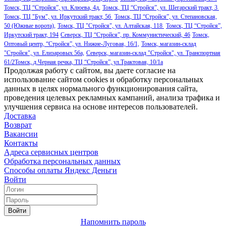
Томск, ТЦ “Стройся”, ул. Клюева, 4д,
Томск, ТЦ “Стройся”, ул. Шегарский тракт, 3
Томск, ТЦ "Бум", ул. Иркутский тракт, 56
Томск, ТЦ “Стройся”, ул. Степановская,
50 (Южные ворота),
Томск, ТЦ "Стройся", ул. Алтайская, 118
Томск, ТЦ “Стройся”,
Иркутский тракт, 194
Северск, ТЦ “Стройся”, пр. Коммунистический, 46
Томск,
Оптовый центр, “Стройся”, ул. Нижне-Луговая, 16/1,
Томск, магазин-склад
"Стройся", ул. Елизаровых 56а,
Северск, магазин-склад "Стройся", ул. Транспортная
61/2
Томск, д.Черная речка, ТЦ “Стройся”, ул.Трактовая, 10/1а
Продолжая работу с сайтом, вы даете согласие на
использование сайтом cookies и обработку персональных
данных в целях нормального функционирования сайта,
проведения целевых рекламных кампаний, анализа трафика и
улучшения сервиса на основе интересов пользователей.
Доставка
Возврат
Вакансии
Контакты
Адреса сервисных центров
Обработка персональных данных
Способы оплаты
Яндекс Деньги
Войти
Войти
Напомнить пароль