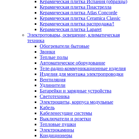
Керамическая плитка Испания (образцы)
Керамическая плитка Пиастрелла
Керамическая плитка Atlas Concorde
Керамическая плитка Ceramica Classic
Керамическая плитка распродажа/!
Керамическая плитка Laparet
Электротовары, освещение, климатическая
техника
Обогреватели бытовые
Звонки
Теплые полы
Автоматическое оборудование
Теле-радио-коммуникационные изделия
Изделия для монтажа электропроводки
Вентиляция
Удлинители
Батарейки и зарядные устройства
Светотехника
Электрощиты, корпуса модульные
Кабель
Кабеленесущие системы
Выключатели и розетки
Тепловые пушки
Электрокамины
Кондиционеры