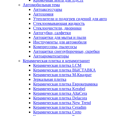
Кромочная лента для ЛДСП
Автомобильная тема
Автоаксессуары
Автохимия
Утеплители и подогрев сидений для авто
Стеклоомывающая жидкость
Стеклоочистели, дворники
Автогубки, салфетки
Автощетки для мытья и пыли
Инструменты для автомобиля
Компрессоры, пылесосы
Автощетки снегоуборочные, скребки
Автоароматизаторы
Керамическая плитка и керамогранит
Керамическая плитка LCM
Керамическая плитка ВЫСТАВКА
Керамическая плитка М-Квадрат
Зеркальная плитка
Керамическая плитка Еврокерамика
Керамическая плитка Kerabel
Керамическая плитка AltaCera
Керамическая плитка Delacora
Керамическая плитка New Trend
Керамическая плитка Ceradim
Керамическая плитка Creto