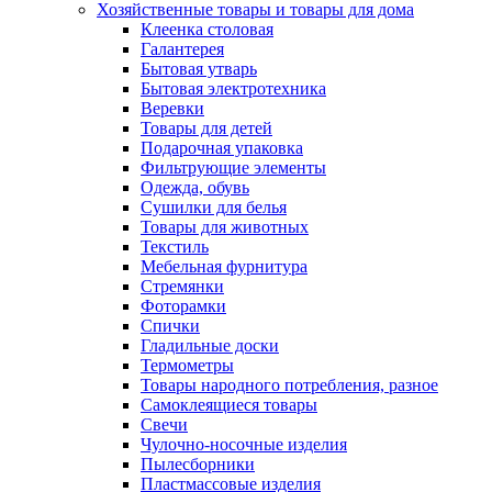
Хозяйственные товары и товары для дома
Клеенка столовая
Галантерея
Бытовая утварь
Бытовая электротехника
Веревки
Товары для детей
Подарочная упаковка
Фильтрующие элементы
Одежда, обувь
Сушилки для белья
Товары для животных
Текстиль
Мебельная фурнитура
Стремянки
Фоторамки
Спички
Гладильные доски
Термометры
Товары народного потребления, разное
Самоклеящиеся товары
Свечи
Чулочно-носочные изделия
Пылесборники
Пластмассовые изделия