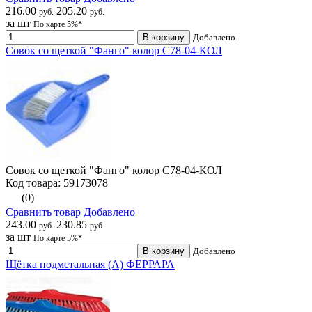
216.00
205.20
руб.
руб.
за шт
По карте 5%*
В корзину
Добавлено
Совок со щеткой "Фанго" колор С78-04-КОЛ
Совок со щеткой "Фанго" колор С78-04-КОЛ
Код товара: 59173078
(0)
Сравнить товар
Добавлено
243.00
230.85
руб.
руб.
за шт
По карте 5%*
В корзину
Добавлено
Щётка подметальная (А) ФЕРРАРА