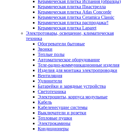
Керамическая плитка Испания (образцы)
Керамическая плитка Пиастрелла
Керамическая плитка Atlas Concorde
Керамическая плитка Ceramica Classic
Керамическая плитка распродажа/!
Керамическая плитка Laparet
Электротовары, освещение, климатическая
техника
Обогреватели бытовые
Звонки
Теплые полы
Автоматическое оборудование
Теле-радио-коммуникационные изделия
Изделия для монтажа электропроводки
Вентиляция
Удлинители
Батарейки и зарядные устройства
Светотехника
Электрощиты, корпуса модульные
Кабель
Кабеленесущие системы
Выключатели и розетки
Тепловые пушки
Электрокамины
Кондиционеры