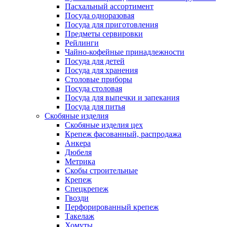
Пасхальный ассортимент
Посуда одноразовая
Посуда для приготовления
Предметы сервировки
Рейлинги
Чайно-кофейные принадлежности
Посуда для детей
Посуда для хранения
Столовые приборы
Посуда столовая
Посуда для выпечки и запекания
Посуда для питья
Скобяные изделия
Скобяные изделия цех
Крепеж фасованный, распродажа
Анкера
Дюбеля
Метрика
Скобы строительные
Крепеж
Спецкрепеж
Гвозди
Перфорированный крепеж
Такелаж
Хомуты