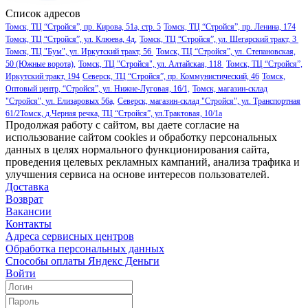
Список адресов
Томск, ТЦ “Стройся”, пр. Кирова, 51а, стр. 5
Томск, ТЦ “Стройся”, пр. Ленина, 174
Томск, ТЦ “Стройся”, ул. Клюева, 4д,
Томск, ТЦ “Стройся”, ул. Шегарский тракт, 3
Томск, ТЦ "Бум", ул. Иркутский тракт, 56
Томск, ТЦ “Стройся”, ул. Степановская,
50 (Южные ворота),
Томск, ТЦ "Стройся", ул. Алтайская, 118
Томск, ТЦ “Стройся”,
Иркутский тракт, 194
Северск, ТЦ “Стройся”, пр. Коммунистический, 46
Томск,
Оптовый центр, “Стройся”, ул. Нижне-Луговая, 16/1,
Томск, магазин-склад
"Стройся", ул. Елизаровых 56а,
Северск, магазин-склад "Стройся", ул. Транспортная
61/2
Томск, д.Черная речка, ТЦ “Стройся”, ул.Трактовая, 10/1а
Продолжая работу с сайтом, вы даете согласие на
использование сайтом cookies и обработку персональных
данных в целях нормального функционирования сайта,
проведения целевых рекламных кампаний, анализа трафика и
улучшения сервиса на основе интересов пользователей.
Доставка
Возврат
Вакансии
Контакты
Адреса сервисных центров
Обработка персональных данных
Способы оплаты
Яндекс Деньги
Войти