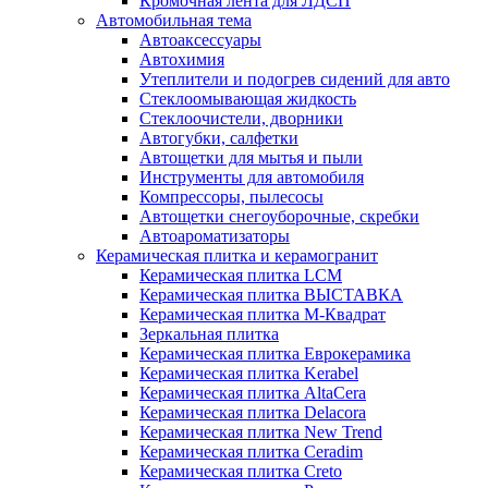
Кромочная лента для ЛДСП
Автомобильная тема
Автоаксессуары
Автохимия
Утеплители и подогрев сидений для авто
Стеклоомывающая жидкость
Стеклоочистели, дворники
Автогубки, салфетки
Автощетки для мытья и пыли
Инструменты для автомобиля
Компрессоры, пылесосы
Автощетки снегоуборочные, скребки
Автоароматизаторы
Керамическая плитка и керамогранит
Керамическая плитка LCM
Керамическая плитка ВЫСТАВКА
Керамическая плитка М-Квадрат
Зеркальная плитка
Керамическая плитка Еврокерамика
Керамическая плитка Kerabel
Керамическая плитка AltaCera
Керамическая плитка Delacora
Керамическая плитка New Trend
Керамическая плитка Ceradim
Керамическая плитка Creto