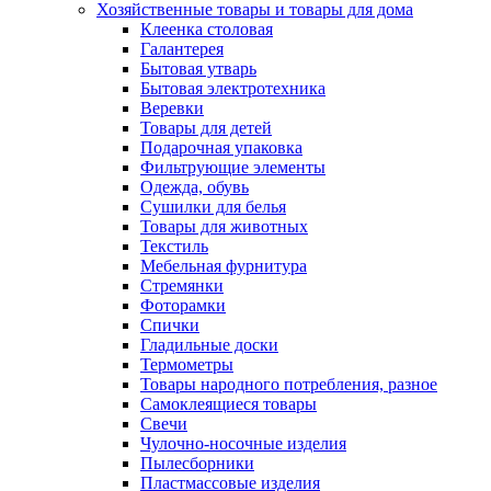
Хозяйственные товары и товары для дома
Клеенка столовая
Галантерея
Бытовая утварь
Бытовая электротехника
Веревки
Товары для детей
Подарочная упаковка
Фильтрующие элементы
Одежда, обувь
Сушилки для белья
Товары для животных
Текстиль
Мебельная фурнитура
Стремянки
Фоторамки
Спички
Гладильные доски
Термометры
Товары народного потребления, разное
Самоклеящиеся товары
Свечи
Чулочно-носочные изделия
Пылесборники
Пластмассовые изделия