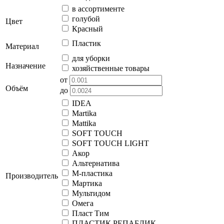
в ассортименте
голубой
Цвет
Красный
Пластик
Материал
для уборки
Назначение
хозяйственные товары
от
Объём
до
IDEA
Martika
Mattika
SOFT TOUCH
SOFT TOUCH LIGHT
Акор
Альтернатива
М-пластика
Производитель
Мартика
Мультидом
Омега
Пласт Тим
ПЛАСТИК РЕПАБЛИК