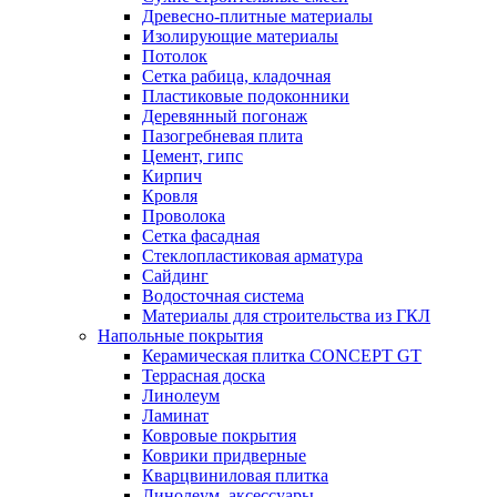
Древесно-плитные материалы
Изолирующие материалы
Потолок
Сетка рабица, кладочная
Пластиковые подоконники
Деревянный погонаж
Пазогребневая плита
Цемент, гипс
Кирпич
Кровля
Проволока
Сетка фасадная
Стеклопластиковая арматура
Сайдинг
Водосточная система
Материалы для строительства из ГКЛ
Напольные покрытия
Керамическая плитка CONCEPT GT
Террасная доска
Линолеум
Ламинат
Ковровые покрытия
Коврики придверные
Кварцвиниловая плитка
Линолеум, аксессуары