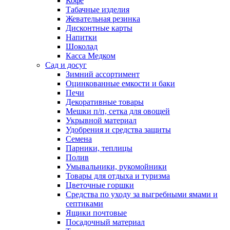
Кофе
Табачные изделия
Жевательная резинка
Дисконтные карты
Напитки
Шоколад
Касса Медком
Сад и досуг
Зимний ассортимент
Оцинкованные емкости и баки
Печи
Декоративные товары
Мешки п/п, сетка для овощей
Укрывной материал
Удобрения и средства защиты
Семена
Парники, теплицы
Полив
Умывальники, рукомойники
Товары для отдыха и туризма
Цветочные горшки
Средства по уходу за выгребными ямами и
септиками
Ящики почтовые
Посадочный материал