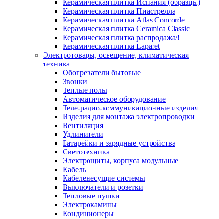
Керамическая плитка Испания (образцы)
Керамическая плитка Пиастрелла
Керамическая плитка Atlas Concorde
Керамическая плитка Ceramica Classic
Керамическая плитка распродажа/!
Керамическая плитка Laparet
Электротовары, освещение, климатическая
техника
Обогреватели бытовые
Звонки
Теплые полы
Автоматическое оборудование
Теле-радио-коммуникационные изделия
Изделия для монтажа электропроводки
Вентиляция
Удлинители
Батарейки и зарядные устройства
Светотехника
Электрощиты, корпуса модульные
Кабель
Кабеленесущие системы
Выключатели и розетки
Тепловые пушки
Электрокамины
Кондиционеры