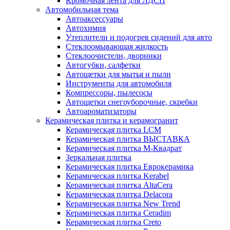
Кромочная лента для ЛДСП
Автомобильная тема
Автоаксессуары
Автохимия
Утеплители и подогрев сидений для авто
Стеклоомывающая жидкость
Стеклоочистели, дворники
Автогубки, салфетки
Автощетки для мытья и пыли
Инструменты для автомобиля
Компрессоры, пылесосы
Автощетки снегоуборочные, скребки
Автоароматизаторы
Керамическая плитка и керамогранит
Керамическая плитка LCM
Керамическая плитка ВЫСТАВКА
Керамическая плитка М-Квадрат
Зеркальная плитка
Керамическая плитка Еврокерамика
Керамическая плитка Kerabel
Керамическая плитка AltaCera
Керамическая плитка Delacora
Керамическая плитка New Trend
Керамическая плитка Ceradim
Керамическая плитка Creto