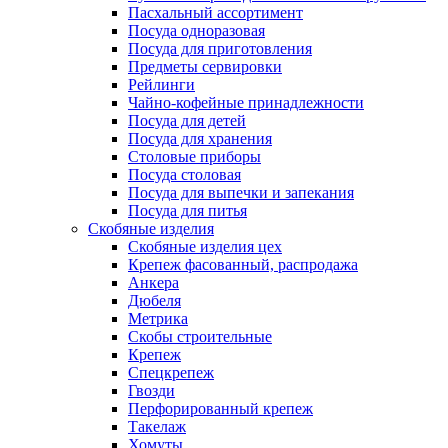
Пасхальный ассортимент
Посуда одноразовая
Посуда для приготовления
Предметы сервировки
Рейлинги
Чайно-кофейные принадлежности
Посуда для детей
Посуда для хранения
Столовые приборы
Посуда столовая
Посуда для выпечки и запекания
Посуда для питья
Скобяные изделия
Скобяные изделия цех
Крепеж фасованный, распродажа
Анкера
Дюбеля
Метрика
Скобы строительные
Крепеж
Спецкрепеж
Гвозди
Перфорированный крепеж
Такелаж
Хомуты