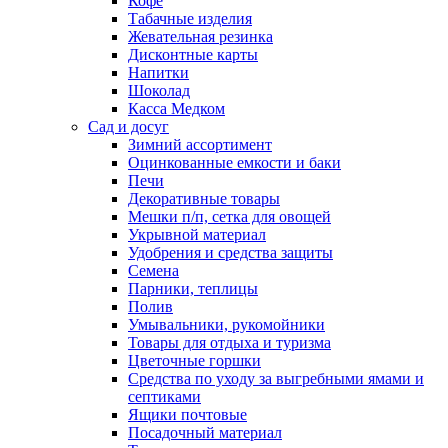
Кофе
Табачные изделия
Жевательная резинка
Дисконтные карты
Напитки
Шоколад
Касса Медком
Сад и досуг
Зимний ассортимент
Оцинкованные емкости и баки
Печи
Декоративные товары
Мешки п/п, сетка для овощей
Укрывной материал
Удобрения и средства защиты
Семена
Парники, теплицы
Полив
Умывальники, рукомойники
Товары для отдыха и туризма
Цветочные горшки
Средства по уходу за выгребными ямами и
септиками
Ящики почтовые
Посадочный материал