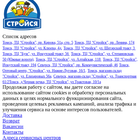
Список адресов
Томск, ТЦ “Стройся”, пр. Кирова, 51а, стр. 5
Томск, ТЦ “Стройся”, пр. Ленина, 174
Томск, ТЦ “Стройся”, ул. Клюева, 4д,
Томск, ТЦ “Стройся”, ул. Шегарский тракт, 3
Томск, ТЦ "Бум", ул. Иркутский тракт, 56
Томск, ТЦ “Стройся”, ул. Степановская,
50 (Южные ворота),
Томск, ТЦ "Стройся", ул. Алтайская, 118
Томск, ТЦ “Стройся”,
Иркутский тракт, 194
Северск, ТЦ “Стройся”, пр. Коммунистический, 46
Томск,
Оптовый центр, “Стройся”, ул. Нижне-Луговая, 16/1,
Томск, магазин-склад
"Стройся", ул. Елизаровых 56а,
Северск, магазин-склад "Стройся", ул. Транспортная
61/2
Томск, д.Черная речка, ТЦ “Стройся”, ул.Трактовая, 10/1а
Продолжая работу с сайтом, вы даете согласие на
использование сайтом cookies и обработку персональных
данных в целях нормального функционирования сайта,
проведения целевых рекламных кампаний, анализа трафика и
улучшения сервиса на основе интересов пользователей.
Доставка
Возврат
Вакансии
Контакты
Адреса сервисных центров