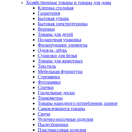
Хозяйственные товары и товары для дома
Клеенка столовая
Галантерея
Бытовая утварь
Бытовая электротехника
Веревки
Товары для детей
Подарочная упаковка
Фильтрующие элементы
Одежда, обувь
Сушилки для белья
Товары для животных
Текстиль
Мебельная фурнитура
Стремянки
Фоторамки
Спички
Гладильные доски
Термометры
Товары народного потребления, разное
Самоклеящиеся товары
Свечи
Чулочно-носочные изделия
Пылесборники
Пластмассовые изделия