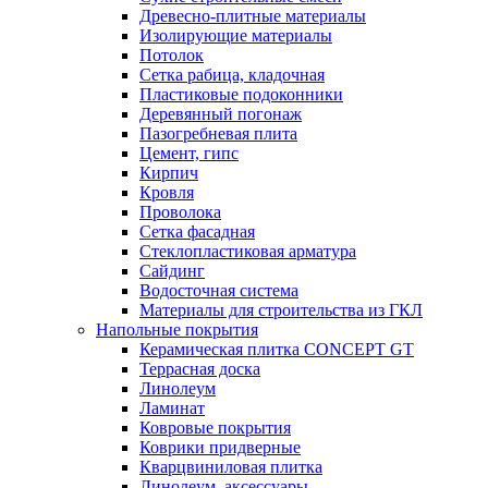
Древесно-плитные материалы
Изолирующие материалы
Потолок
Сетка рабица, кладочная
Пластиковые подоконники
Деревянный погонаж
Пазогребневая плита
Цемент, гипс
Кирпич
Кровля
Проволока
Сетка фасадная
Стеклопластиковая арматура
Сайдинг
Водосточная система
Материалы для строительства из ГКЛ
Напольные покрытия
Керамическая плитка CONCEPT GT
Террасная доска
Линолеум
Ламинат
Ковровые покрытия
Коврики придверные
Кварцвиниловая плитка
Линолеум, аксессуары