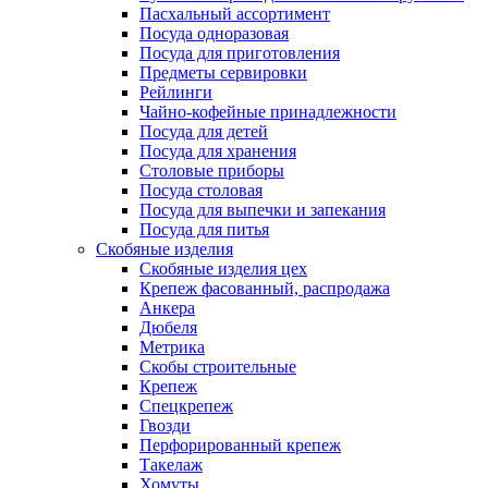
Пасхальный ассортимент
Посуда одноразовая
Посуда для приготовления
Предметы сервировки
Рейлинги
Чайно-кофейные принадлежности
Посуда для детей
Посуда для хранения
Столовые приборы
Посуда столовая
Посуда для выпечки и запекания
Посуда для питья
Скобяные изделия
Скобяные изделия цех
Крепеж фасованный, распродажа
Анкера
Дюбеля
Метрика
Скобы строительные
Крепеж
Спецкрепеж
Гвозди
Перфорированный крепеж
Такелаж
Хомуты