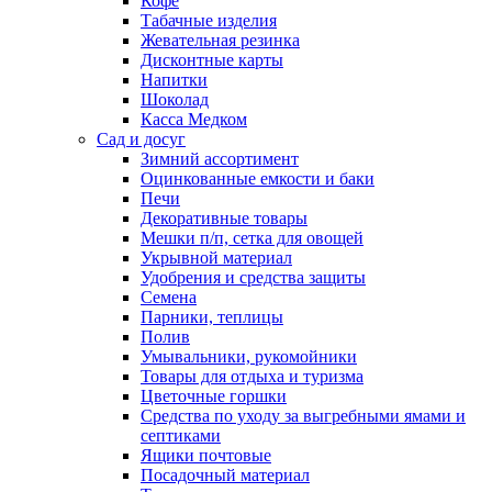
Кофе
Табачные изделия
Жевательная резинка
Дисконтные карты
Напитки
Шоколад
Касса Медком
Сад и досуг
Зимний ассортимент
Оцинкованные емкости и баки
Печи
Декоративные товары
Мешки п/п, сетка для овощей
Укрывной материал
Удобрения и средства защиты
Семена
Парники, теплицы
Полив
Умывальники, рукомойники
Товары для отдыха и туризма
Цветочные горшки
Средства по уходу за выгребными ямами и
септиками
Ящики почтовые
Посадочный материал