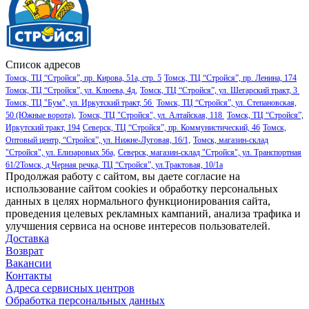
Список адресов
Томск, ТЦ “Стройся”, пр. Кирова, 51а, стр. 5
Томск, ТЦ “Стройся”, пр. Ленина, 174
Томск, ТЦ “Стройся”, ул. Клюева, 4д,
Томск, ТЦ “Стройся”, ул. Шегарский тракт, 3
Томск, ТЦ "Бум", ул. Иркутский тракт, 56
Томск, ТЦ “Стройся”, ул. Степановская,
50 (Южные ворота),
Томск, ТЦ "Стройся", ул. Алтайская, 118
Томск, ТЦ “Стройся”,
Иркутский тракт, 194
Северск, ТЦ “Стройся”, пр. Коммунистический, 46
Томск,
Оптовый центр, “Стройся”, ул. Нижне-Луговая, 16/1,
Томск, магазин-склад
"Стройся", ул. Елизаровых 56а,
Северск, магазин-склад "Стройся", ул. Транспортная
61/2
Томск, д.Черная речка, ТЦ “Стройся”, ул.Трактовая, 10/1а
Продолжая работу с сайтом, вы даете согласие на
использование сайтом cookies и обработку персональных
данных в целях нормального функционирования сайта,
проведения целевых рекламных кампаний, анализа трафика и
улучшения сервиса на основе интересов пользователей.
Доставка
Возврат
Вакансии
Контакты
Адреса сервисных центров
Обработка персональных данных