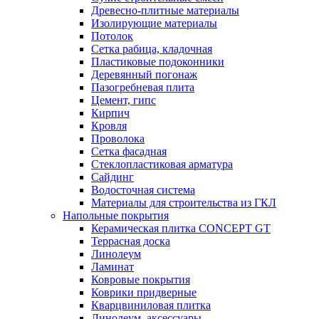
Древесно-плитные материалы
Изолирующие материалы
Потолок
Сетка рабица, кладочная
Пластиковые подоконники
Деревянный погонаж
Пазогребневая плита
Цемент, гипс
Кирпич
Кровля
Проволока
Сетка фасадная
Стеклопластиковая арматура
Сайдинг
Водосточная система
Материалы для строительства из ГКЛ
Напольные покрытия
Керамическая плитка CONCEPT GT
Террасная доска
Линолеум
Ламинат
Ковровые покрытия
Коврики придверные
Кварцвиниловая плитка
Линолеум, аксессуары