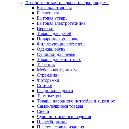
Хозяйственные товары и товары для дома
Клеенка столовая
Галантерея
Бытовая утварь
Бытовая электротехника
Веревки
Товары для детей
Подарочная упаковка
Фильтрующие элементы
Одежда, обувь
Сушилки для белья
Товары для животных
Текстиль
Мебельная фурнитура
Стремянки
Фоторамки
Спички
Гладильные доски
Термометры
Товары народного потребления, разное
Самоклеящиеся товары
Свечи
Чулочно-носочные изделия
Пылесборники
Пластмассовые изделия