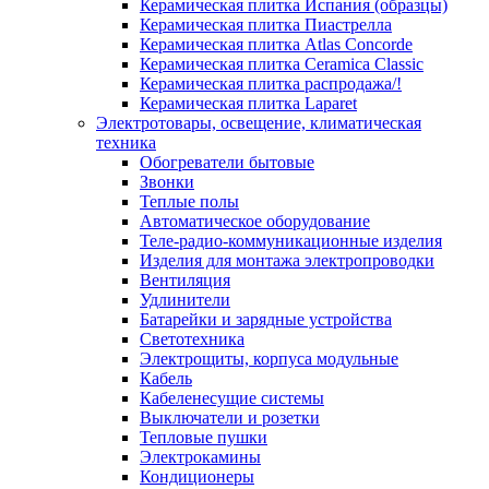
Керамическая плитка Испания (образцы)
Керамическая плитка Пиастрелла
Керамическая плитка Atlas Concorde
Керамическая плитка Ceramica Classic
Керамическая плитка распродажа/!
Керамическая плитка Laparet
Электротовары, освещение, климатическая
техника
Обогреватели бытовые
Звонки
Теплые полы
Автоматическое оборудование
Теле-радио-коммуникационные изделия
Изделия для монтажа электропроводки
Вентиляция
Удлинители
Батарейки и зарядные устройства
Светотехника
Электрощиты, корпуса модульные
Кабель
Кабеленесущие системы
Выключатели и розетки
Тепловые пушки
Электрокамины
Кондиционеры