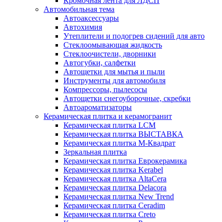
Кромочная лента для ЛДСП
Автомобильная тема
Автоаксессуары
Автохимия
Утеплители и подогрев сидений для авто
Стеклоомывающая жидкость
Стеклоочистели, дворники
Автогубки, салфетки
Автощетки для мытья и пыли
Инструменты для автомобиля
Компрессоры, пылесосы
Автощетки снегоуборочные, скребки
Автоароматизаторы
Керамическая плитка и керамогранит
Керамическая плитка LCM
Керамическая плитка ВЫСТАВКА
Керамическая плитка М-Квадрат
Зеркальная плитка
Керамическая плитка Еврокерамика
Керамическая плитка Kerabel
Керамическая плитка AltaCera
Керамическая плитка Delacora
Керамическая плитка New Trend
Керамическая плитка Ceradim
Керамическая плитка Creto