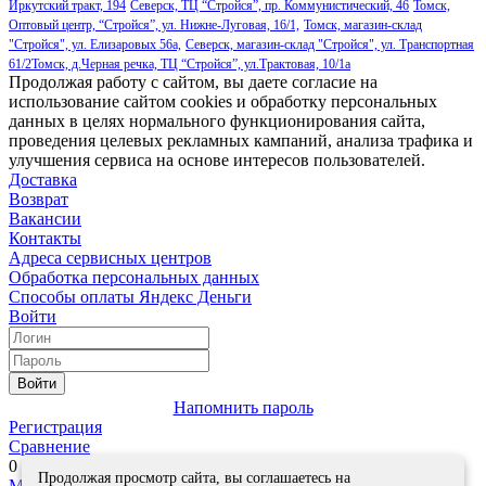
Иркутский тракт, 194
Северск, ТЦ “Стройся”, пр. Коммунистический, 46
Томск,
Оптовый центр, “Стройся”, ул. Нижне-Луговая, 16/1,
Томск, магазин-склад
"Стройся", ул. Елизаровых 56а,
Северск, магазин-склад "Стройся", ул. Транспортная
61/2
Томск, д.Черная речка, ТЦ “Стройся”, ул.Трактовая, 10/1а
Продолжая работу с сайтом, вы даете согласие на
использование сайтом cookies и обработку персональных
данных в целях нормального функционирования сайта,
проведения целевых рекламных кампаний, анализа трафика и
улучшения сервиса на основе интересов пользователей.
Доставка
Возврат
Вакансии
Контакты
Адреса сервисных центров
Обработка персональных данных
Способы оплаты
Яндекс Деньги
Войти
Войти
Напомнить пароль
Регистрация
Сравнение
0
Продолжая просмотр сайта, вы соглашаетесь на
Моя корзина
0
0
руб.