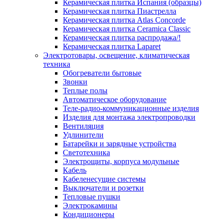
Керамическая плитка Испания (образцы)
Керамическая плитка Пиастрелла
Керамическая плитка Atlas Concorde
Керамическая плитка Ceramica Classic
Керамическая плитка распродажа/!
Керамическая плитка Laparet
Электротовары, освещение, климатическая
техника
Обогреватели бытовые
Звонки
Теплые полы
Автоматическое оборудование
Теле-радио-коммуникационные изделия
Изделия для монтажа электропроводки
Вентиляция
Удлинители
Батарейки и зарядные устройства
Светотехника
Электрощиты, корпуса модульные
Кабель
Кабеленесущие системы
Выключатели и розетки
Тепловые пушки
Электрокамины
Кондиционеры