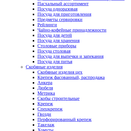
Пасхальный ассортимент
Посуда одноразовая
Посуда для приготовления
Предметы сервировки
Рейлинги
Чайно-кофейные принадлежности
Посуда для детей
Посуда для хранения
Столовые приборы
Посуда столовая
Посуда для выпечки и запекания
Посуда для питья
Скобяные изделия
Скобяные изделия цех
Крепеж фасованный, распродажа
Анкера
Дюбеля
Метрика
Скобы строительные
Крепеж
Спецкрепеж
Гвозди
Перфорированный крепеж
Такелаж
Хомуты