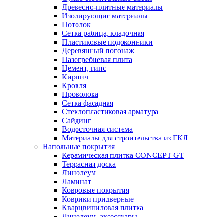
Древесно-плитные материалы
Изолирующие материалы
Потолок
Сетка рабица, кладочная
Пластиковые подоконники
Деревянный погонаж
Пазогребневая плита
Цемент, гипс
Кирпич
Кровля
Проволока
Сетка фасадная
Стеклопластиковая арматура
Сайдинг
Водосточная система
Материалы для строительства из ГКЛ
Напольные покрытия
Керамическая плитка CONCEPT GT
Террасная доска
Линолеум
Ламинат
Ковровые покрытия
Коврики придверные
Кварцвиниловая плитка
Линолеум, аксессуары