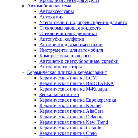
Кромочная лента для ЛДСП
Автомобильная тема
Автоаксессуары
Автохимия
Утеплители и подогрев сидений для авто
Стеклоомывающая жидкость
Стеклоочистели, дворники
Автогубки, салфетки
Автощетки для мытья и пыли
Инструменты для автомобиля
Компрессоры, пылесосы
Автощетки снегоуборочные, скребки
Автоароматизаторы
Керамическая плитка и керамогранит
Керамическая плитка LCM
Керамическая плитка ВЫСТАВКА
Керамическая плитка М-Квадрат
Зеркальная плитка
Керамическая плитка Еврокерамика
Керамическая плитка Kerabel
Керамическая плитка AltaCera
Керамическая плитка Delacora
Керамическая плитка New Trend
Керамическая плитка Ceradim
Керамическая плитка Creto