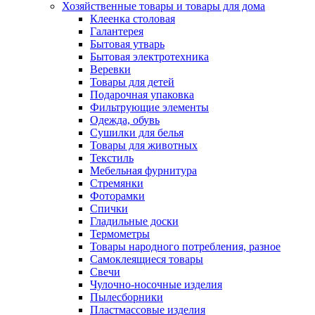
Хозяйственные товары и товары для дома
Клеенка столовая
Галантерея
Бытовая утварь
Бытовая электротехника
Веревки
Товары для детей
Подарочная упаковка
Фильтрующие элементы
Одежда, обувь
Сушилки для белья
Товары для животных
Текстиль
Мебельная фурнитура
Стремянки
Фоторамки
Спички
Гладильные доски
Термометры
Товары народного потребления, разное
Самоклеящиеся товары
Свечи
Чулочно-носочные изделия
Пылесборники
Пластмассовые изделия