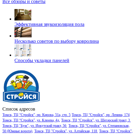
Все обзоры и советы
Эффективная звукоизоляция пола
Несколько советов по выбору ковролина
Способы укладки панелей
Список адресов
Томск, ТЦ “Стройся”, пр. Кирова, 51а, стр. 5
Томск, ТЦ “Стройся”, пр. Ленина, 174
Томск, ТЦ “Стройся”, ул. Клюева, 4д,
Томск, ТЦ “Стройся”, ул. Шегарский тракт, 3
Томск, ТЦ "Бум", ул. Иркутский тракт, 56
Томск, ТЦ “Стройся”, ул. Степановская,
50 (Южные ворота),
Томск, ТЦ "Стройся", ул. Алтайская, 118
Томск, ТЦ “Стройся”,