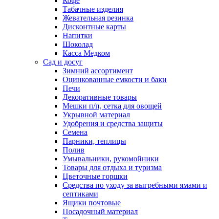
Кофе
Табачные изделия
Жевательная резинка
Дисконтные карты
Напитки
Шоколад
Касса Медком
Сад и досуг
Зимний ассортимент
Оцинкованные емкости и баки
Печи
Декоративные товары
Мешки п/п, сетка для овощей
Укрывной материал
Удобрения и средства защиты
Семена
Парники, теплицы
Полив
Умывальники, рукомойники
Товары для отдыха и туризма
Цветочные горшки
Средства по уходу за выгребными ямами и
септиками
Ящики почтовые
Посадочный материал