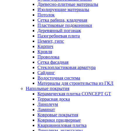
Древесно-плитные материалы
Изолирующие материалы
Потолок
Сетка рабица, кладочная
Пластиковые подоконники
Деревянный погонаж
Пазогребневая плита
Цемент, гипс
Кирпич
Кровля
Проволока
Сетка фасадная
Стеклопластиковая арматура
Сайдинг
Водосточная система
Материалы для строительства из ГКЛ
Напольные покрытия
Керамическая плитка CONCEPT GT
Террасная доска
Линолеум
Ламинат
Ковровые покрытия
Коврики придверные
Кварцвиниловая плитка
Линолеум, аксессуары