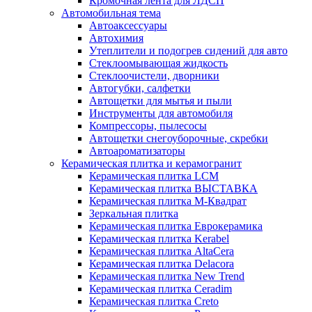
Кромочная лента для ЛДСП
Автомобильная тема
Автоаксессуары
Автохимия
Утеплители и подогрев сидений для авто
Стеклоомывающая жидкость
Стеклоочистели, дворники
Автогубки, салфетки
Автощетки для мытья и пыли
Инструменты для автомобиля
Компрессоры, пылесосы
Автощетки снегоуборочные, скребки
Автоароматизаторы
Керамическая плитка и керамогранит
Керамическая плитка LCM
Керамическая плитка ВЫСТАВКА
Керамическая плитка М-Квадрат
Зеркальная плитка
Керамическая плитка Еврокерамика
Керамическая плитка Kerabel
Керамическая плитка AltaCera
Керамическая плитка Delacora
Керамическая плитка New Trend
Керамическая плитка Ceradim
Керамическая плитка Creto